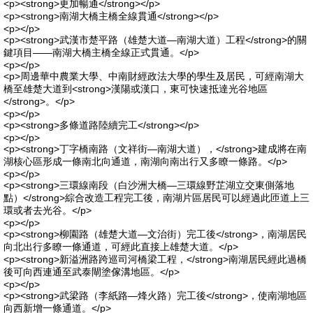
<p><strong>更加暢通</strong></p>
<p><strong>南湖大橋主橋全線貫通</strong></p>
<p></p>
<p><strong>武漢市楚平路（雄楚大道—南湖大道）工程</strong>的關
鍵項目——南湖大橋主橋全線正式貫通。</p>
<p></p>
<p>周邊華中農業大學、中南財經政法大學的學生及居民，可經南湖大
橋至雄楚大道到<strong>漢陽或漢口，東可快速抵達光谷地區
</strong>。</p>
<p></p>
<p><strong>多條道路陸續完工</strong></p>
<p></p>
<p><strong>丁字橋南路（文祥街—南湖大道），</strong>建成將在南
湖核心區形成一條南北向通道，南湖向南出行又多瞭一條路。</p>
<p></p>
<p><strong>三環線南段（白沙洲大橋—三環線野芷湖立交東側落地
點）</strong>綜合改造工程完工後，南湖片區居民可以經過此匝道上三
環或者去光谷。</p>
<p></p>
<p><strong>柳園路（雄楚大道—文治街）完工後</strong>，南湖居民
向北出行多瞭一條通道，可經此直接上雄楚大道。</p>
<p><strong>新溢洲路跨巡司河橋梁工程，</strong>南湖居民經此過橋
後可向西連通至武泰閘塗傢溝地區。</p>
<p></p>
<p><strong>武梁路（李紙路—烽火路）完工後</strong>，使南湖地區
向西新增一條通道。</p>