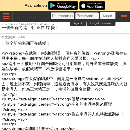
Available on
Login
Sign Up
Forgot password
いっこ
ぜん
しん
てき
みなみ
みずうみ
せい
ざい
ちょう
へん
一個
全
新
的
南
湖
正
在
蝶
變
！
中文(简体)
Public
一個全新的南湖正在蝶變！
<p><strong>在武漢，南湖絕對是一個神奇的位置。</strong>雖然存在
歷史不長，每一個住在這的人都對這裡又愛又恨。</p>
<p>南湖三面被鐵路線圍合同時受到河湖阻隔，對外通道嚴重缺失，溜
娃似放羊，放假就堵車，不放假也堵車。</p>
<p></p>
<p><strong>在大傢的印象中，南湖是一座孤島</strong>，早上出不
去，晚上回不來，到瞭雨季，這裡還會淹水，有人說武漢最孤獨的人就
是南湖人。作為三大堵王之一，南湖的確聲名遠播。</p>
<p></p>
<p style="text-align: center;"><strong>但是</strong></p>
<p style="text-align: center;"><strong>今年的南湖將迎來巨變
</strong></p>
<p style="text-align: center;"><strong>住在南湖的人也將徹底翻身！
</strong></p>
<p></p>
<p><strong>南湖即將迎來</strong></p>