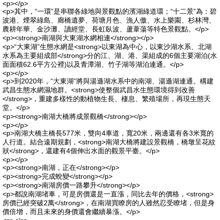
<p></p>
<p>其中，“一環”是串聯各綠地與景觀點的濱湖綠道環；“十二景”為：碧
波港、煙翠綠島、廊橋遺夢、荷塘月色、漁人傲、水上樂園、杉林灣、
農耕年華、金沙灘、讀經堂、長虹臥波、蘆葦蕩等特色景觀點。</p>
<p><strong>南湖與大東湖水網相連</strong></p>
<p>“大東湖”生態水網是<strong>以東湖為中心，以東沙湖水系、北湖
水系為主要組成部</strong>分的江、湖、港、渠組成的6個主要湖泊(水
面面積62.6平方公裡)以及青潭湖、竹子湖等湖泊連通。</p>
<p></p>
<p>到2020年，“大東湖”將與湯遜湖水系中的南湖、湯遜湖連通。構建
武昌生態水網濕地群。<strong>使整個武昌水生態環境得到改善
</strong>，重建多樣性的動植物生長、棲息、繁殖場所，再現生態天
堂。</p>
<p><strong>南湖大橋將成景觀橋</strong></p>
<p></p>
<p>南湖大橋主橋長577米，雙向4車道，寬20米，兩邊還有各3米寬的
人行道。結合遠期規劃，<strong>南湖大橋將建設景觀橋，橋墩呈花紋
狀</strong>，還建有4個伸出水面的觀景平臺。</p>
<p></p>
<p><strong>南湖，正在</strong></p>
<p><strong>完成蛻變</strong></p>
<p><strong>南湖房價一路攀升</strong></p>
<p>都說南湖堵車，可是房價還是一直漲，同比去年的價格，<strong>
房價已經突破2萬</strong>，在南湖買瞭房的人雖然忍受瞭堵，但是身
價倍增，而且未來的身價還會繼續暴漲。</p>