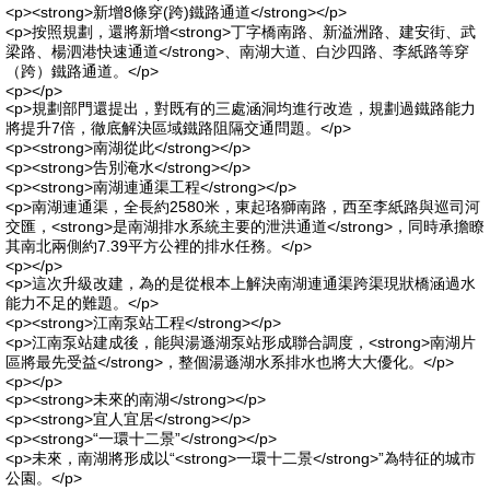
<p><strong>新增8條穿(跨)鐵路通道</strong></p>
<p>按照規劃，還將新增<strong>丁字橋南路、新溢洲路、建安街、武
梁路、楊泗港快速通道</strong>、南湖大道、白沙四路、李紙路等穿
（跨）鐵路通道。</p>
<p></p>
<p>規劃部門還提出，對既有的三處涵洞均進行改造，規劃過鐵路能力
將提升7倍，徹底解決區域鐵路阻隔交通問題。</p>
<p><strong>南湖從此</strong></p>
<p><strong>告別淹水</strong></p>
<p><strong>南湖連通渠工程</strong></p>
<p>南湖連通渠，全長約2580米，東起珞獅南路，西至李紙路與巡司河
交匯，<strong>是南湖排水系統主要的泄洪通道</strong>，同時承擔瞭
其南北兩側約7.39平方公裡的排水任務。</p>
<p></p>
<p>這次升級改建，為的是從根本上解決南湖連通渠跨渠現狀橋涵過水
能力不足的難題。</p>
<p><strong>江南泵站工程</strong></p>
<p>江南泵站建成後，能與湯遜湖泵站形成聯合調度，<strong>南湖片
區將最先受益</strong>，整個湯遜湖水系排水也將大大優化。</p>
<p></p>
<p><strong>未來的南湖</strong></p>
<p><strong>宜人宜居</strong></p>
<p><strong>“一環十二景”</strong></p>
<p>未來，南湖將形成以“<strong>一環十二景</strong>”為特征的城市
公園。</p>