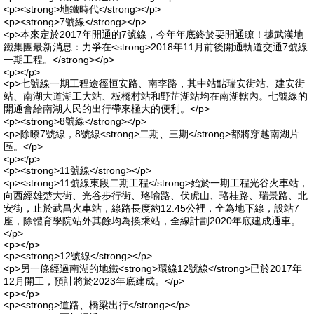
<p><strong>地鐵時代</strong></p>
<p><strong>7號線</strong></p>
<p>本來定於2017年開通的7號線，今年年底終於要開通瞭！據武漢地
鐵集團最新消息：力爭在<strong>2018年11月前後開通軌道交通7號線
一期工程。</strong></p>
<p></p>
<p>七號線一期工程途徑恒安路、南李路，其中站點瑞安街站、建安街
站、南湖大道湖工大站、板橋村站和野芷湖站均在南湖轄內。七號線的
開通會給南湖人民的出行帶來極大的便利。</p>
<p><strong>8號線</strong></p>
<p>除瞭7號線，8號線<strong>二期、三期</strong>都將穿越南湖片
區。</p>
<p></p>
<p><strong>11號線</strong></p>
<p><strong>11號線東段二期工程</strong>始於一期工程光谷火車站，
向西經雄楚大街、光谷步行街、珞喻路、伏虎山、珞桂路、瑞景路、北
安街，止於武昌火車站，線路長度約12.45公裡，全為地下線，設站7
座，除體育學院站外其餘均為換乘站，全線計劃2020年底建成通車。
</p>
<p></p>
<p><strong>12號線</strong></p>
<p>另一條經過南湖的地鐵<strong>環線12號線</strong>已於2017年
12月開工，預計將於2023年底建成。</p>
<p></p>
<p><strong>道路、橋梁出行</strong></p>