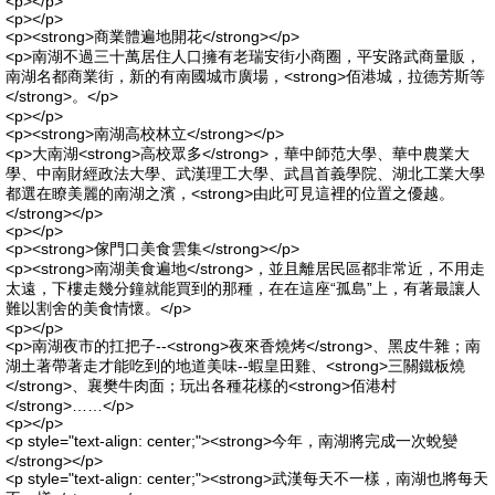
<p></p>
<p></p>
<p><strong>商業體遍地開花</strong></p>
<p>南湖不過三十萬居住人口擁有老瑞安街小商圈，平安路武商量販，
南湖名都商業街，新的有南國城市廣場，<strong>佰港城，拉德芳斯等
</strong>。</p>
<p></p>
<p><strong>南湖高校林立</strong></p>
<p>大南湖<strong>高校眾多</strong>，華中師范大學、華中農業大
學、中南財經政法大學、武漢理工大學、武昌首義學院、湖北工業大學
都選在瞭美麗的南湖之濱，<strong>由此可見這裡的位置之優越。
</strong></p>
<p></p>
<p><strong>傢門口美食雲集</strong></p>
<p><strong>南湖美食遍地</strong>，並且離居民區都非常近，不用走
太遠，下樓走幾分鐘就能買到的那種，在在這座“孤島”上，有著最讓人
難以割舍的美食情懷。</p>
<p></p>
<p>南湖夜市的扛把子--<strong>夜來香燒烤</strong>、黑皮牛雜；南
湖土著帶著走才能吃到的地道美味--蝦皇田雞、<strong>三關鐵板燒
</strong>、襄樊牛肉面；玩出各種花樣的<strong>佰港村
</strong>……</p>
<p></p>
<p style="text-align: center;"><strong>今年，南湖將完成一次蛻變
</strong></p>
<p style="text-align: center;"><strong>武漢每天不一樣，南湖也將每天