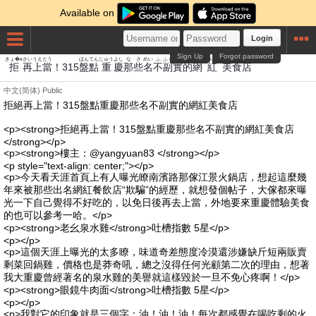
Available on
Login
Sign Up
Forgot password
きょ�e
さい
うえ
とう
ばん
てん
じゅう
よし
な
さ
めい
ふ
ふく
じつ
てき
あみ
くれない
びしょく
みせ
拒
再
上
當
！315
盤
點
重
慶
那
些
名
不
副
實
的
網
紅
美食
店
中文(简体)
Public
拒絕再上當！315盤點重慶那些名不副實的網紅美食店
<p><strong>拒絕再上當！315盤點重慶那些名不副實的網紅美食店
</strong></p>
<p><strong>樓主：@yangyuan83 </strong></p>
<p style="text-align: center;"></p>
<p>今天看天涯首頁上有人曝光瞭南濱路那傢江景火鍋店，想起這麼幾
年來被那些出名網紅餐飲店“欺騙”的經歷，就想發個帖子，大傢都來曝
光一下自己覺得不好吃的，以免日後再去上當，外地要來重慶體驗美食
的也可以參考一哈。</p>
<p><strong>老幺泉水雞</strong>吐槽指數 5星</p>
<p></p>
<p>這個天涯上曝光的太多瞭，味道奇差態度冷漠還涉嫌缺斤短兩販賣
剩菜回鍋雞，價格也是莽奇吼，總之沒得任何光顧第二次的理由，想著
我大重慶曾經著名的泉水雞的美譽就這樣毀於一旦不免心疼啊！</p>
<p><strong>眼鏡牛肉面</strong>吐槽指數 5星</p>
<p></p>
<p>我對它的印象就是三個字：油！油！油！每次都感覺在喝吃剩的火