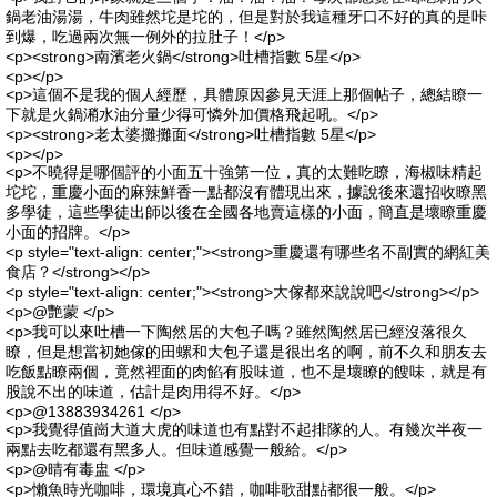
鍋老油湯湯，牛肉雖然坨是坨的，但是對於我這種牙口不好的真的是咔
到爆，吃過兩次無一例外的拉肚子！</p>
<p><strong>南濱老火鍋</strong>吐槽指數 5星</p>
<p></p>
<p>這個不是我的個人經歷，具體原因參見天涯上那個帖子，總結瞭一
下就是火鍋潲水油分量少得可憐外加價格飛起吼。</p>
<p><strong>老太婆攤攤面</strong>吐槽指數 5星</p>
<p></p>
<p>不曉得是哪個評的小面五十強第一位，真的太難吃瞭，海椒味精起
坨坨，重慶小面的麻辣鮮香一點都沒有體現出來，據說後來還招收瞭黑
多學徒，這些學徒出師以後在全國各地賣這樣的小面，簡直是壞瞭重慶
小面的招牌。</p>
<p style="text-align: center;"><strong>重慶還有哪些名不副實的網紅美
食店？</strong></p>
<p style="text-align: center;"><strong>大傢都來說說吧</strong></p>
<p>@艷蒙 </p>
<p>我可以來吐槽一下陶然居的大包子嗎？雖然陶然居已經沒落很久
瞭，但是想當初她傢的田螺和大包子還是很出名的啊，前不久和朋友去
吃飯點瞭兩個，竟然裡面的肉餡有股味道，也不是壞瞭的餿味，就是有
股說不出的味道，估計是肉用得不好。</p>
<p>@13883934261 </p>
<p>我覺得值崗大道大虎的味道也有點對不起排隊的人。有幾次半夜一
兩點去吃都還有黑多人。但味道感覺一般給。</p>
<p>@晴有毒盅 </p>
<p>懶魚時光咖啡，環境真心不錯，咖啡歌甜點都很一般。</p>