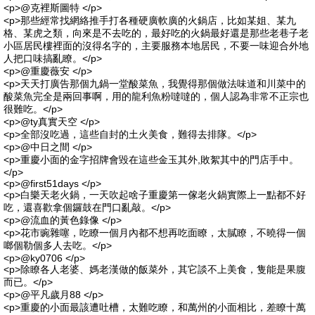
<p>@克裡斯圖特 </p>
<p>那些經常找網絡推手打各種硬廣軟廣的火鍋店，比如某姐、某九
格、某虎之類，向來是不去吃的，最好吃的火鍋最好還是那些老巷子老
小區居民樓裡面的沒得名字的，主要服務本地居民，不要一味迎合外地
人把口味搞亂瞭。</p>
<p>@重慶薇安 </p>
<p>天天打廣告那個九鍋一堂酸菜魚，我覺得那個做法味道和川菜中的
酸菜魚完全是兩回事啊，用的龍利魚粉噠噠的，個人認為非常不正宗也
很難吃。</p>
<p>@ty真實天空 </p>
<p>全部沒吃過，這些自封的土火美食，難得去排隊。</p>
<p>@中日之間 </p>
<p>重慶小面的金字招牌會毀在這些金玉其外,敗絮其中的門店手中。
</p>
<p>@first51days </p>
<p>白樂天老火鍋，一天吹起啥子重慶第一傢老火鍋實際上一點都不好
吃，還喜歡拿個鑼鼓在門口亂敲。</p>
<p>@流血的黃色錄像 </p>
<p>花市豌雜噻，吃瞭一個月內都不想再吃面瞭，太膩瞭，不曉得一個
啷個勒個多人去吃。</p>
<p>@ky0706 </p>
<p>除瞭各人老婆、媽老漢做的飯菜外，其它談不上美食，隻能是果腹
而已。</p>
<p>@平凡歲月88 </p>
<p>重慶的小面最該遭吐槽，太難吃瞭，和萬州的小面相比，差瞭十萬