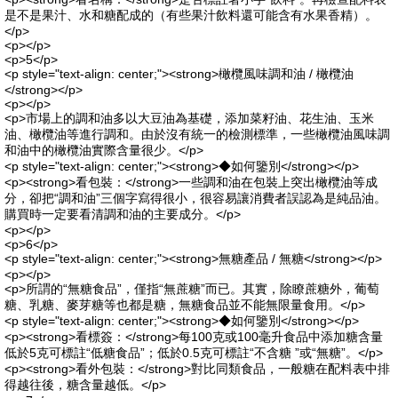
是不是果汁、水和糖配成的（有些果汁飲料還可能含有水果香精）。
</p>
<p></p>
<p>5</p>
<p style="text-align: center;"><strong>橄欖風味調和油 / 橄欖油
</strong></p>
<p></p>
<p>市場上的調和油多以大豆油為基礎，添加菜籽油、花生油、玉米
油、橄欖油等進行調和。由於沒有統一的檢測標準，一些橄欖油風味調
和油中的橄欖油實際含量很少。</p>
<p style="text-align: center;"><strong>◆如何鑒別</strong></p>
<p><strong>看包裝：</strong>一些調和油在包裝上突出橄欖油等成
分，卻把“調和油”三個字寫得很小，很容易讓消費者誤認為是純品油。
購買時一定要看清調和油的主要成分。</p>
<p></p>
<p>6</p>
<p style="text-align: center;"><strong>無糖產品 / 無糖</strong></p>
<p></p>
<p>所謂的“無糖食品”，僅指“無蔗糖”而已。其實，除瞭蔗糖外，葡萄
糖、乳糖、麥芽糖等也都是糖，無糖食品並不能無限量食用。</p>
<p style="text-align: center;"><strong>◆如何鑒別</strong></p>
<p><strong>看標簽：</strong>每100克或100毫升食品中添加糖含量
低於5克可標註“低糖食品”；低於0.5克可標註“不含糖 ”或“無糖”。</p>
<p><strong>看外包裝：</strong>對比同類食品，一般糖在配料表中排
得越往後，糖含量越低。</p>