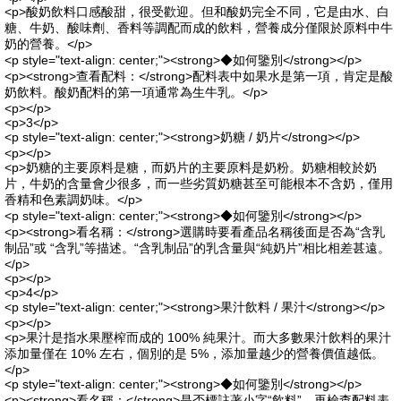
<p>酸奶飲料口感酸甜，很受歡迎。但和酸奶完全不同，它是由水、白
糖、牛奶、酸味劑、香料等調配而成的飲料，營養成分僅限於原料中牛
奶的營養。</p>
<p style="text-align: center;"><strong>◆如何鑒別</strong></p>
<p><strong>查看配料：</strong>配料表中如果水是第一項，肯定是酸
奶飲料。酸奶配料的第一項通常為生牛乳。</p>
<p></p>
<p>3</p>
<p style="text-align: center;"><strong>奶糖 / 奶片</strong></p>
<p></p>
<p>奶糖的主要原料是糖，而奶片的主要原料是奶粉。奶糖相較於奶
片，牛奶的含量會少很多，而一些劣質奶糖甚至可能根本不含奶，僅用
香精和色素調奶味。</p>
<p style="text-align: center;"><strong>◆如何鑒別</strong></p>
<p><strong>看名稱：</strong>選購時要看產品名稱後面是否為“含乳
制品”或 “含乳”等描述。“含乳制品”的乳含量與“純奶片”相比相差甚遠。
</p>
<p></p>
<p>4</p>
<p style="text-align: center;"><strong>果汁飲料 / 果汁</strong></p>
<p></p>
<p>果汁是指水果壓榨而成的 100% 純果汁。而大多數果汁飲料的果汁
添加量僅在 10% 左右，個別的是 5%，添加量越少的營養價值越低。
</p>
<p style="text-align: center;"><strong>◆如何鑒別</strong></p>
<p><strong>看名稱：</strong>是否標註著小字“飲料”。再檢查配料表