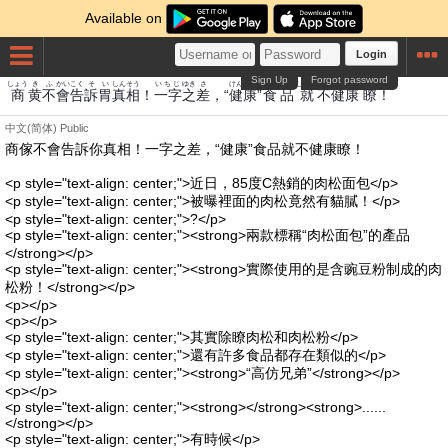
Available on
Login
Sign Up
Forgot password
しょう
き
ふ
かいこく
そ
い
しんそう
いちじ
ゆき
さ
けんこう
しょくひん
しゅう
ふけんこう
りょう
商
黄
不
會告
訴
胃
真相
！
一字
之
差
，“
健康
”
食品
就
不健康
瞭
！
中文(简体)
Public
商傢不會告訴你真相！一字之差，“健康”食品就不健康瞭！
<p style="text-align: center;">近日，85度C熱銷的肉松面包</p>
<p style="text-align: center;">被曝裡面的肉松竟然有貓膩！</p>
<p style="text-align: center;">?</p>
<p style="text-align: center;"><strong>兩款標稱“肉松面包”的產品
</strong></p>
<p style="text-align: center;"><strong>實際使用的是含豌豆粉制成的肉
松粉！</strong></p>
<p></p>
<p></p>
<p style="text-align: center;">其實除瞭肉松和肉松粉</p>
<p style="text-align: center;">還有許多食品都存在類似的</p>
<p style="text-align: center;"><strong>“高仿兄弟”</strong></p>
<p></p>
<p style="text-align: center;"><strong></strong><strong>......
</strong></p>
<p style="text-align: center;">有時候</p>