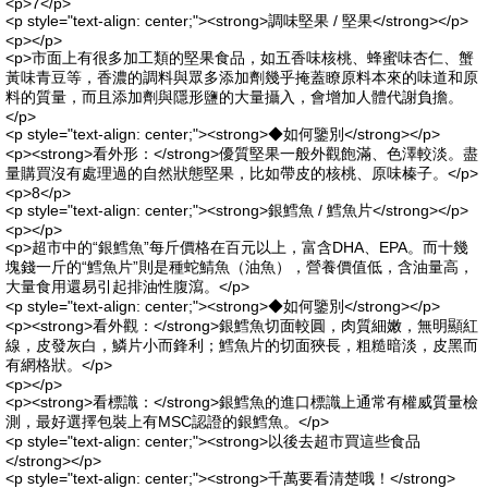
<p>7</p>
<p style="text-align: center;"><strong>調味堅果 / 堅果</strong></p>
<p></p>
<p>市面上有很多加工類的堅果食品，如五香味核桃、蜂蜜味杏仁、蟹
黃味青豆等，香濃的調料與眾多添加劑幾乎掩蓋瞭原料本來的味道和原
料的質量，而且添加劑與隱形鹽的大量攝入，會增加人體代謝負擔。
</p>
<p style="text-align: center;"><strong>◆如何鑒別</strong></p>
<p><strong>看外形：</strong>優質堅果一般外觀飽滿、色澤較淡。盡
量購買沒有處理過的自然狀態堅果，比如帶皮的核桃、原味榛子。</p>
<p>8</p>
<p style="text-align: center;"><strong>銀鱈魚 / 鱈魚片</strong></p>
<p></p>
<p>超市中的“銀鱈魚”每斤價格在百元以上，富含DHA、EPA。而十幾
塊錢一斤的“鱈魚片”則是種蛇鯖魚（油魚），營養價值低，含油量高，
大量食用還易引起排油性腹瀉。</p>
<p style="text-align: center;"><strong>◆如何鑒別</strong></p>
<p><strong>看外觀：</strong>銀鱈魚切面較圓，肉質細嫩，無明顯紅
線，皮發灰白，鱗片小而鋒利；鱈魚片的切面狹長，粗糙暗淡，皮黑而
有網格狀。</p>
<p></p>
<p><strong>看標識：</strong>銀鱈魚的進口標識上通常有權威質量檢
測，最好選擇包裝上有MSC認證的銀鱈魚。</p>
<p style="text-align: center;"><strong>以後去超市買這些食品
</strong></p>
<p style="text-align: center;"><strong>千萬要看清楚哦！</strong>