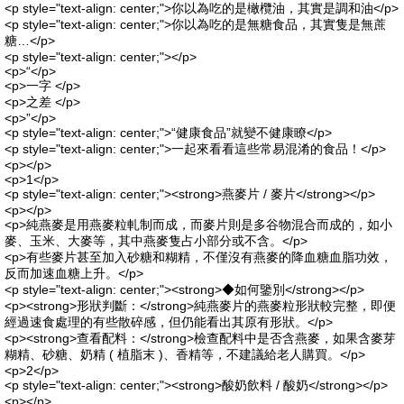
<p style="text-align: center;">你以為吃的是橄欖油，其實是調和油</p>
<p style="text-align: center;">你以為吃的是無糖食品，其實隻是無蔗
糖…</p>
<p style="text-align: center;"></p>
<p>“</p>
<p>一字 </p>
<p>之差 </p>
<p>”</p>
<p style="text-align: center;">“健康食品”就變不健康瞭</p>
<p style="text-align: center;">一起來看看這些常易混淆的食品！</p>
<p></p>
<p>1</p>
<p style="text-align: center;"><strong>燕麥片 / 麥片</strong></p>
<p></p>
<p>純燕麥是用燕麥粒軋制而成，而麥片則是多谷物混合而成的，如小
麥、玉米、大麥等，其中燕麥隻占小部分或不含。</p>
<p>有些麥片甚至加入砂糖和糊精，不僅沒有燕麥的降血糖血脂功效，
反而加速血糖上升。</p>
<p style="text-align: center;"><strong>◆如何鑒別</strong></p>
<p><strong>形狀判斷：</strong>純燕麥片的燕麥粒形狀較完整，即便
經過速食處理的有些散碎感，但仍能看出其原有形狀。</p>
<p><strong>查看配料：</strong>檢查配料中是否含燕麥，如果含麥芽
糊精、砂糖、奶精 ( 植脂末 )、香精等，不建議給老人購買。</p>
<p>2</p>
<p style="text-align: center;"><strong>酸奶飲料 / 酸奶</strong></p>
<p></p>