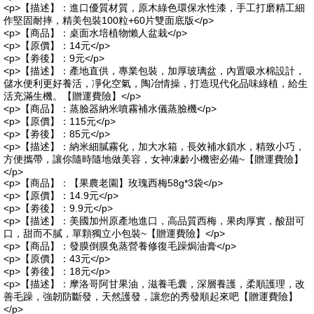
<p>【描述】：進口優質材質，原木綠色環保水性漆，手工打磨精工細
作堅固耐摔，精美包裝100粒+60片雙面底版</p>
<p>【商品】：桌面水培植物懶人盆栽</p>
<p>【原價】：14元</p>
<p>【劵後】：9元</p>
<p>【描述】：產地直供，專業包裝，加厚玻璃盆，內置吸水棉設計，
儲水便利更好養活，凈化空氣，陶冶情操，打造現代化品味綠植，給生
活充滿生機。【贈運費險】</p>
<p>【商品】：蒸臉器納米噴霧補水儀蒸臉機</p>
<p>【原價】：115元</p>
<p>【劵後】：85元</p>
<p>【描述】：納米細膩霧化，加大水箱，長效補水鎖水，精致小巧，
方便攜帶，讓你隨時隨地做美容，女神凍齡小機密必備~【贈運費險】
</p>
<p>【商品】：【果農老園】玫瑰西梅58g*3袋</p>
<p>【原價】：14.9元</p>
<p>【劵後】：9.9元</p>
<p>【描述】：美國加州原產地進口，高品質西梅，果肉厚實，酸甜可
口，甜而不膩，單顆獨立小包裝~【贈運費險】</p>
<p>【商品】：發膜倒膜免蒸營養修復毛躁焗油膏</p>
<p>【原價】：43元</p>
<p>【劵後】：18元</p>
<p>【描述】：摩洛哥阿甘果油，滋養毛囊，深層養護，柔順護理，改
善毛躁，強韌防斷發，天然護發，讓您的秀發順起來吧【贈運費險】
</p>