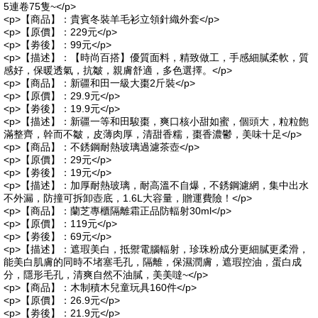
5連卷75隻~</p>
<p>【商品】：貴賓冬裝羊毛衫立領針織外套</p>
<p>【原價】：229元</p>
<p>【劵後】：99元</p>
<p>【描述】：【時尚百搭】優質面料，精致做工，手感細膩柔軟，質
感好，保暖透氣，抗皺，親膚舒適，多色選擇。</p>
<p>【商品】：新疆和田一級大棗2斤裝</p>
<p>【原價】：29.9元</p>
<p>【劵後】：19.9元</p>
<p>【描述】：新疆一等和田駿棗，爽口核小甜如蜜，個頭大，粒粒飽
滿整齊，幹而不皺，皮薄肉厚，清甜香糯，棗香濃鬱，美味十足</p>
<p>【商品】：不銹鋼耐熱玻璃過濾茶壺</p>
<p>【原價】：29元</p>
<p>【劵後】：19元</p>
<p>【描述】：加厚耐熱玻璃，耐高溫不自爆，不銹鋼濾網，集中出水
不外漏，防撞可拆卸壺底，1.6L大容量，贈運費險！</p>
<p>【商品】：蘭芝專櫃隔離霜正品防輻射30ml</p>
<p>【原價】：119元</p>
<p>【劵後】：69元</p>
<p>【描述】：遮瑕美白，抵禦電腦輻射，珍珠粉成分更細膩更柔滑，
能美白肌膚的同時不堵塞毛孔，隔離，保濕潤膚，遮瑕控油，蛋白成
分，隱形毛孔，清爽自然不油膩，美美噠~</p>
<p>【商品】：木制積木兒童玩具160件</p>
<p>【原價】：26.9元</p>
<p>【劵後】：21.9元</p>