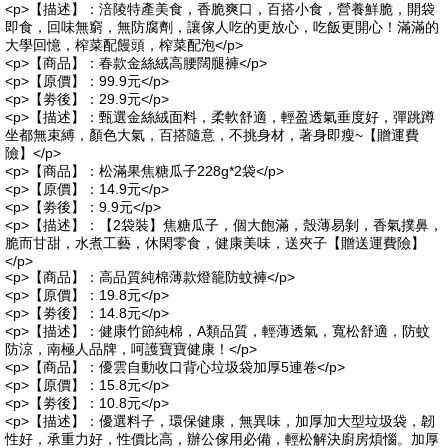
<p>【描述】：涪陵特產美食，香脆爽口，百搭小食，營養鮮脆，開袋
即食，回味無窮，無防腐劑，讓傢人吃的更放心，吃飯更開心！滿滿的
大學回憶，榨菜配饅頭，榨菜配泡</p>
<p>【商品】：春款金絲絨高腰闊腿褲</p>
<p>【原價】：99.9元</p>
<p>【劵後】：29.9元</p>
<p>【描述】：甄選金絲絨面料，柔軟舒適，輕盈透氣垂度好，彈跳蹲
坐都無束縛，顏色大氣，百搭隨意，不挑身材，著身即瘦~【贈運費
險】</p>
<p>【商品】：松滿果焦糖瓜子228g*2袋</p>
<p>【原價】：14.9元</p>
<p>【劵後】：9.9元</p>
<p>【描述】：【2袋裝】焦糖瓜子，個大飽滿，殼薄易剝，香氣撲鼻，
脆而甘甜，水煮工藝，休閑零食，健康美味，送夾子【贈送運費險】
</p>
<p>【商品】：高品質純棉薄款燈籠防蚊褲</p>
<p>【原價】：19.8元</p>
<p>【劵後】：14.8元</p>
<p>【描述】：健康竹節純棉，A類品質，輕薄透氣，寬松舒適，防蚊
防涼，南極人品牌，呵護寶寶健康！</p>
<p>【商品】：優雲自動收口背心垃圾袋加厚5連卷</p>
<p>【原價】：15.8元</p>
<p>【劵後】：10.8元</p>
<p>【描述】：優選料子，環保健康，無異味，加厚加大型垃圾袋，韌
性好，承重力好，性價比高，辦公傢用必備，輕松解決廚房煩惱。加厚