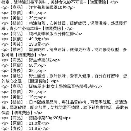
搞定，隨時隨刻盡享美味，美妙食光妙不可言~【贈運費險】</p>
<p>【商品】：洋甘菊蒸氣眼罩10片</p>
<p>【原價】：49元</p>
<p>【劵後】：39元</p>
<p>【描述】：精油熱蒸，安神舒緩，緩解疲勞，深層滋養，熱蒸慢舒
緩，青少年必備款哦~【贈運費險】</p>
<p>【商品】：純棉夏季韓版五分褲短褲</p>
<p>【原價】：49.9元</p>
<p>【劵後】：19.9元</p>
<p>【描述】：親膚純棉，清爽速幹，微彈更舒適，簡約修身版型，多
款可選【贈運費險】</p>
<p>【商品】：野生蜂蜜3瓶</p>
<p>【原價】：58元</p>
<p>【劵後】：38元</p>
<p>【描述】：野生釀造，原汁原味，營養又健康，百分百好蜜蜂，您
的放心之選！【贈運費險】</p>
<p>【商品】：阪織屋 純棉女士學院風百搭船襪5雙</p>
<p>【原價】：29元</p>
<p>【劵後】：19元</p>
<p>【描述】：日本阪織屋品牌，專註品質純棉，可愛學院風，舒適透
氣，隱形矽膠，腳尖加固，防脫防滑不掉跟，線下銷售實體店，品牌有
保證【贈運費險】</p>
<p>【商品】：涪陵榨菜50g*20袋</p>
<p>【原價】：21.8元</p>
<p>【劵後】：11.8元</p>