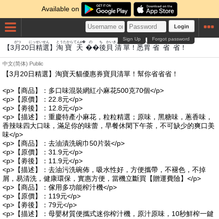
Available on
Login
Sign Up
Forgot password
がつ
にっせい
せん
とう
たから
てんp�
のち
かい
きよし
たん
しつ
い
しょう
しょう
しょう
【3
月
20
日精
選
】
淘
寶
天
��後
貝
清
單
！
悉
胃
省
省
省
！
中文(简体)
Public
【3月20日精選】淘寶天貓優惠券寶貝清單！幫你省省省！
<p>【商品】：多口味混裝網紅小麻花500克70個</p>
<p>【原價】：22.8元</p>
<p>【劵後】：12.8元</p>
<p>【描述】：重慶特產小麻花，粒粒精選；原味，黑糖味，蔥香味，
香辣味四大口味，滿足你的味蕾，早餐休閑下午茶，不可缺少的爽口美
味</p>
<p>【商品】：去油漬洗碗巾50片裝</p>
<p>【原價】：31.9元</p>
<p>【劵後】：11.9元</p>
<p>【描述】：去油污洗碗佈，吸水性好，方便攜帶，不褪色，不掉
屑，易清洗，健康環保，實惠方便，當機立斷買【贈運費險】</p>
<p>【商品】：傢用多功能榨汁機</p>
<p>【原價】：119元</p>
<p>【劵後】：79元</p>
<p>【描述】：母嬰材質便攜式迷你榨汁機，原汁原味，10秒鮮榨一鍵