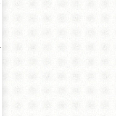
業
進
挑
，