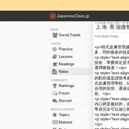
JapaneseClass.jp
しゃんはい
たかし
ずい
び
せ
上海
喬
瑞
微
MAIN
Social Feeds
中文(简体)
Public
LEARN
<p>韓式皮膚管
Practice
多，問的最多的就
Lessons
<p style="te
技術，學費肯定是
Readings
選擇瞭後者！</p>
Notes
<p style="te
的勸你還是謹慎考
COMMUNITY
式皮膚管理學校，
Rankings
合理的安排。通過
Forum
術。</p>
<p style="te
Discord
內口碑是最好的，
學員完全可以放心
MISCELLANEOUS
<p style="text-alig
Topics
<p style="text
Matome
</p>
<p style="text-a