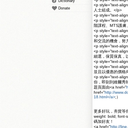
Dictionary
<p style="te
Donate
人士組成。</p>
<p style="text-a
<p style="te
階課程、MTS護膚、
<p style="text-al
<p style="te
和交流的機會，努力
<p style="text-a
<p style="te
細選，保質保真，以
<p style="text-a
<p style="te
並且以優惠的價格向
<p style="te
你，即刻到維爾秀韓式
題頁面由<a href="
href="
http://www.d
18.html</a>
;）
更多好玩，夯貨等你挑
weight: bold; font-s
碼加好友！
<a href="
http://lin