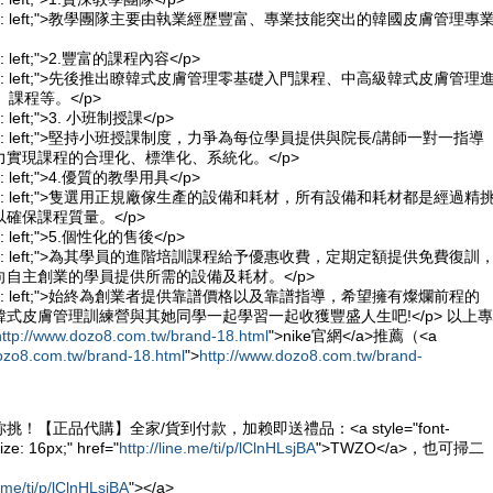
xt-align: left;">教學團隊主要由執業經歷豐富、專業技能突出的韓國皮膚管理專
lign: left;">2.豐富的課程內容</p>
xt-align: left;">先後推出瞭韓式皮膚管理零基礎入門課程、中高級韓式皮膚管理
課程等。</p>
ign: left;">3. 小班制授課</p>
xt-align: left;">堅持小班授課制度，力爭為每位學員提供與院長/講師一對一指導
實現課程的合理化、標準化、系統化。</p>
lign: left;">4.優質的教學用具</p>
xt-align: left;">隻選用正規廠傢生產的設備和耗材，所有設備和耗材都是經過精
確保課程質量。</p>
lign: left;">5.個性化的售後</p>
xt-align: left;">為其學員的進階培訓課程給予優惠收費，定期定額提供免費復訓
自主創業的學員提供所需的設備及耗材。</p>
xt-align: left;">始終為創業者提供靠譜價格以及靠譜指導，希望擁有燦爛前程的
皮膚管理訓練營與其她同學一起學習一起收獲豐盛人生吧!</p> 以上專
http://www.dozo8.com.tw/brand-18.html
">nike官網</a>推薦（<a
ozo8.com.tw/brand-18.html
">
http://www.dozo8.com.tw/brand-
！【正品代購】全家/貨到付款，加赖即送禮品：<a style="font-
ize: 16px;" href="
http://line.me/ti/p/lClnHLsjBA
">TWZO</a>，也可掃二
e.me/ti/p/lClnHLsjBA
"></a>