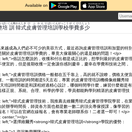
Available on
い
ばい
くん映
かん
しき
ひふ
かんり
ばい
くん
がっこう
がくひ
たしょう
整
培
訓
韓
式
皮膚
管理
培
訓
學校
學費
多少
理越來越成為人們必不可少的美容方式，最近咨詢皮膚管理培訓和加盟的特
是關於皮膚管理培訓學費的，畢竟大傢最關心的還是錢的問題！</p>
xt-align: left;">俗話怎麼說的，收獲和付出都是成正比的，想學到最好的皮膚管
不便宜的，但是後期收獲一定會讓你感到慶幸，慶幸在學費和技術之間，
xt-align: left;">皮膚管理培訓價格一般都在五千靠上，高的就不說瞭，價格太便
慮。一般培訓的時間都是5天左右，專業 的皮膚管理培訓機構像維爾秀韓
5天培訓時間都是和課程經過精心設計，哪個時間學什麼，練習什麼都是有
這樣正規、系統、合理、科學的學習，學員都能夠學到精湛的皮膚管理技
xt-align: left;">韓式皮膚管理技術，我推薦去維爾秀韓式皮膚管理學院學習，在
由於辦學時間長，師資各方面也都是數一數二的頂尖專傢授課，像學習的
報名！可以在官網在線報名，會有專業老師聯系你！二者選一即可！</p>
n: center;"></p>
-align: left;">選擇維爾秀<strong>韓式皮膚管理培訓</strong>學院的優勢：
lign: left;">1.資深教學團隊</p>