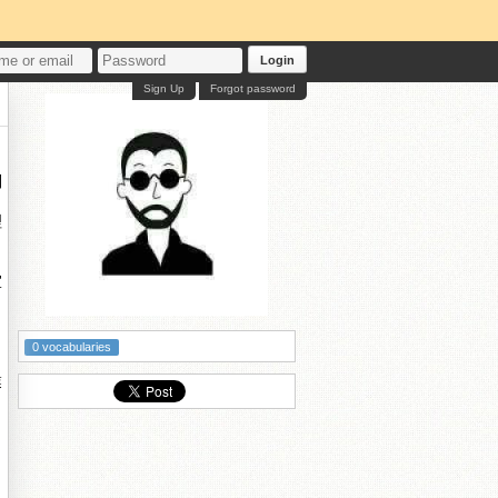
Login
Sign Up
Forgot password
別
理
宜
0 vocabularies
業