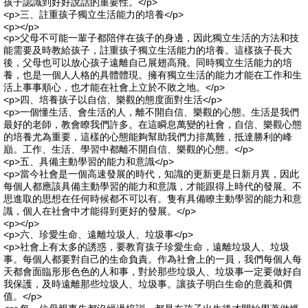
孩子認識到好好說話的重要性。</p>
<p>三、註重孩子獨立生活能力的培養</p>
<p></p>
<p>父母不可能一輩子都陪伴在孩子的身邊，因此獨立生活的方法和技
能需要及時教給孩子，註重孩子獨立生活能力的培養。這樣孩子長大
後，父母也可以放心孩子遠離自己展翅高飛。同時獨立生活能力的培
養，也是一個人人格的具體體現。擁有獨立生活的能力才能在工作和生
活上事事順心，也才能在社會上立於不敗之地。</p>
<p>四、培養孩子以自信、樂觀的態度面對生活</p>
<p>一個懂生活、會生活的人，離不開自信、樂觀的心態。生活是我們
最好的老師，教會瞭我們許多。在這瞬息萬變的社會，自信、樂觀心態
的培養尤為重要，這樣的心態能夠幫助我們力排萬難，抵達勝利的峰
巔。工作、生活、學習中都離不開自信、樂觀的心態。</p>
<p>五、具備主動學習的能力和意識</p>
<p>當今社會是一個高速發展的時代，知識的更新更是日新月異，因此
每個人都應該具備主動學習的能力和意識，才能跟得上時代的發展。不
思進取的思想在任何時候都不可以有。隻有具備瞭主動學習的能力和意
識，個人在社會中才能得到更好的發展。</p>
<p></p>
<p>六、珍愛生命、遠離垃圾人、垃圾事</p>
<p>社會上有太多的誘惑，要教育孩子珍愛生命，遠離垃圾人、垃圾
事。每個人都要對自己的生命負責。作為社會上的一員，我們每個人每
天都會面臨形形色色的人和事，對於那些垃圾人、垃圾事一定要做好自
我保護，及時遠離那些垃圾人、垃圾事。讓孩子明白生命的意義和價
值。</p>