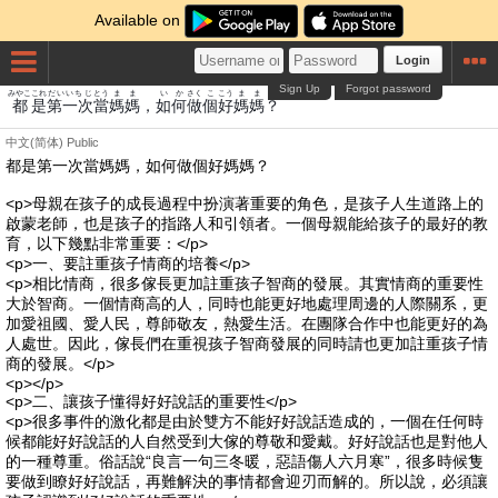
Available on
Login
Sign Up
Forgot password
みやこ
これ
だいいちじ
とう
まま
いか
さく
こ
こう
まま
都
是
第一次
當
媽媽
，
如何
做
個
好
媽媽
？
中文(简体)
Public
都是第一次當媽媽，如何做個好媽媽？
<p>母親在孩子的成長過程中扮演著重要的角色，是孩子人生道路上的
啟蒙老師，也是孩子的指路人和引領者。一個母親能給孩子的最好的教
育，以下幾點非常重要：</p>
<p>一、要註重孩子情商的培養</p>
<p>相比情商，很多傢長更加註重孩子智商的發展。其實情商的重要性
大於智商。一個情商高的人，同時也能更好地處理周邊的人際關系，更
加愛祖國、愛人民，尊師敬友，熱愛生活。在團隊合作中也能更好的為
人處世。因此，傢長們在重視孩子智商發展的同時請也更加註重孩子情
商的發展。</p>
<p></p>
<p>二、讓孩子懂得好好說話的重要性</p>
<p>很多事件的激化都是由於雙方不能好好說話造成的，一個在任何時
候都能好好說話的人自然受到大傢的尊敬和愛戴。好好說話也是對他人
的一種尊重。俗話說“良言一句三冬暖，惡語傷人六月寒”，很多時候隻
要做到瞭好好說話，再難解決的事情都會迎刃而解的。所以說，必須讓