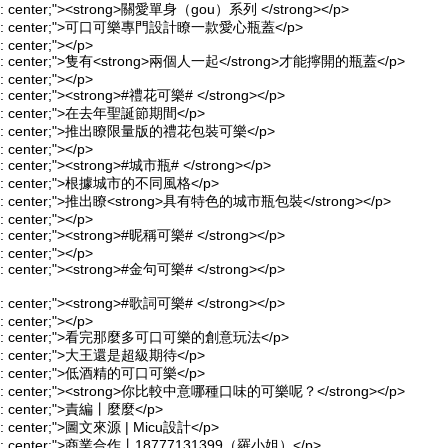
lign: center;"><strong>關愛單身（gou）系列 </strong></p>
-align: center;">可口可樂專門設計瞭一款愛心瓶蓋</p>
n: center;"></p>
-align: center;">隻有<strong>兩個人一起</strong>才能擰開的瓶蓋</p>
n: center;"></p>
ign: center;"><strong>#禮花可樂# </strong></p>
align: center;">在去年聖誕節期間</p>
-align: center;">推出瞭限量版的禮花包裝可樂</p>
n: center;"></p>
ign: center;"><strong>#城市瓶# </strong></p>
align: center;">根據城市的不同風格</p>
align: center;">推出瞭<strong>具有特色的城市瓶包裝</strong></p>
n: center;"></p>
ign: center;"><strong>#昵稱可樂# </strong></p>
n: center;"></p>
ign: center;"><strong>#金句可樂# </strong></p>
ign: center;"><strong>#歌詞可樂# </strong></p>
n: center;"></p>
-align: center;">看完那麼多可口可樂的創意玩法</p>
align: center;">大王還是超級期待</p>
align: center;">低酒精的可口可樂</p>
-align: center;"><strong>你比較中意哪種口味的可樂呢？</strong></p>
lign: center;">責編丨麼麼</p>
lign: center;">圖文來源 | Micu設計</p>
align: center;">商業合作丨18777131399（羅小姐）</p>