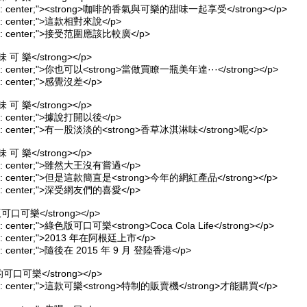
-align: center;"><strong>咖啡的香氣與可樂的甜味一起享受</strong></p>
lign: center;">這款相對來說</p>
align: center;">接受范圍應該比較廣</p>
味 可 樂</strong></p>
align: center;">你也可以<strong>當做買瞭一瓶美年達···</strong></p>
ign: center;">感覺沒差</p>
味 可 樂</strong></p>
lign: center;">據說打開以後</p>
align: center;">有一股淡淡的<strong>香草冰淇淋味</strong>呢</p>
味 可 樂</strong></p>
align: center;">雖然大王沒有嘗過</p>
-align: center;">但是這款簡直是<strong>今年的網紅產品</strong></p>
align: center;">深受網友們的喜愛</p>
版可口可樂</strong></p>
lign: center;">綠色版可口可樂<strong>Coca Cola Life</strong></p>
lign: center;">2013 年在阿根廷上市</p>
lign: center;">隨後在 2015 年 9 月 登陸香港</p>
° 的可口可樂</strong></p>
-align: center;">這款可樂<strong>特制的販賣機</strong>才能購買</p>