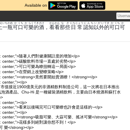
Available on
え
いち
かめ
か
くち
か
らく
てき
さけ
かん
かん
な
さ
にちじょう
にんち
いがい
てき
か
くち
か
上
一
瓶
可
口
可
樂
的
酒
，
看
看
那
些
日常
認知
以外
的
可
口
可
-align: center;">隨著人們對健康關註度的增加</p>
-align: center;">碳酸飲料市場一直處於劣勢</p>
-align: center;">可口可樂為瞭扭轉這一局面</p>
align: center;">在營銷上改變瞭策略</p>
align: center;"><strong>竟然要開始賣酒瞭！</strong></p>
n: center;"></p>
、市值接近1900億美元的非酒精飲料制造公司，這一次將在日本推出
u-Hi”氣泡酒產品。Chu-Hi 是一種罐裝酒精飲料，主要由日本燒酒和蘇打水
p>
n: center;"></p>
t-align: center;">看來以後喝完可口可樂瞭也許會是這樣的~</p>
n: center;"></p>
-align: center;"><strong>吸脂可樂、大蒜可樂、搖冰可樂</strong></p>
-align: center;">花樣多到絕對讓你想不到！</p>
可 樂</strong></p>