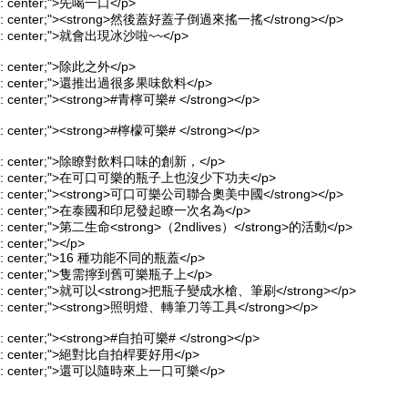
ign: center;">先喝一口</p>
align: center;"><strong>然後蓋好蓋子倒過來搖一搖</strong></p>
align: center;">就會出現冰沙啦~~</p>
ign: center;">除此之外</p>
align: center;">還推出過很多果味飲料</p>
ign: center;"><strong>#青檸可樂# </strong></p>
ign: center;"><strong>#檸檬可樂# </strong></p>
-align: center;">除瞭對飲料口味的創新，</p>
-align: center;">在可口可樂的瓶子上也沒少下功夫</p>
align: center;"><strong>可口可樂公司聯合奧美中國</strong></p>
-align: center;">在泰國和印尼發起瞭一次名為</p>
lign: center;">第二生命<strong>（2ndlives）</strong>的活動</p>
n: center;"></p>
align: center;">16 種功能不同的瓶蓋</p>
align: center;">隻需擰到舊可樂瓶子上</p>
align: center;">就可以<strong>把瓶子變成水槍、筆刷</strong></p>
align: center;"><strong>照明燈、轉筆刀等工具</strong></p>
ign: center;"><strong>#自拍可樂# </strong></p>
align: center;">絕對比自拍桿要好用</p>
-align: center;">還可以隨時來上一口可樂</p>