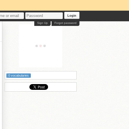
Login
Sign Up
Forgot password
0 vocabularies