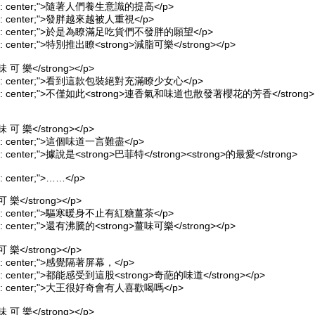
-align: center;">隨著人們養生意識的提高</p>
align: center;">發胖越來越被人重視</p>
-align: center;">於是為瞭滿足吃貨們不發胖的願望</p>
align: center;">特別推出瞭<strong>減脂可樂</strong></p>
味 可 樂</strong></p>
-align: center;">看到這款包裝絕對充滿瞭少女心</p>
-align: center;">不僅如此<strong>連香氣和味道也散發著櫻花的芳香</strong>
味 可 樂</strong></p>
align: center;">這個味道一言難盡</p>
lign: center;">據說是<strong>巴菲特</strong><strong>的最愛</strong>
gn: center;">……</p>
可 樂</strong></p>
-align: center;">驅寒暖身不止有紅糖薑茶</p>
align: center;">還有沸騰的<strong>薑味可樂</strong></p>
可 樂</strong></p>
lign: center;">感覺隔著屏幕，</p>
align: center;">都能感受到這股<strong>奇葩的味道</strong></p>
-align: center;">大王很好奇會有人喜歡喝嗎</p>
味 可 樂</strong></p>