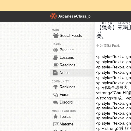
JapaneseClass.jp
りょうき
らい
かつ
う
【
獵奇
】
來
喝
MAIN
らく
Social Feeds
樂
。
LEARN
中文(简体)
Public
Practice
<p style="text
Lessons
<p style="text
Readings
<p style="text
<p style="text-
Notes
<p style="text-
COMMUNITY
<p style="text-alig
Rankings
<p>作為全球最大
<strong>“Ch
Forum
</strong>制成。</
Discord
<p style="text-alig
<p style="tex
MISCELLANEOUS
<p style="text-alig
Topics
<p style="text
<p style="text
Matome
<p><strong>減 脂 