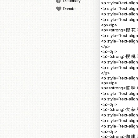
Dictionary
<p style="text
<p style="text-
Donate
<p style="text
<p style="text-
<p></p>
<p><strong>櫻 花 
<p style="text
<p style="text
</p>
<p></p>
<p><strong>櫻 桃 
<p style="text-
<p style="text-a
</p>
<p style="text-ali
<p></p>
<p><strong>薑 味 
<p style="text
<p style="text-
<p></p>
<p><strong>大 蒜 
<p style="text-a
<p style="text-
<p style="text
<p></p>
<p><strong>咖 啡 