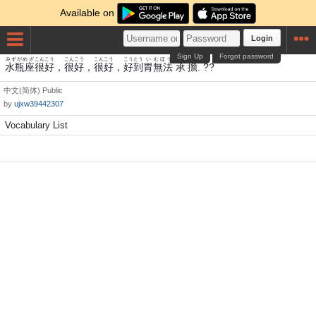
Available on
Login
Sign Up
Forgot password
みずがめざ
こん
こう
こん
こう
こん
こう
こう
とう
い
むほう
しょう
たん
水瓶座
很
好
，
很
好
，
很
好
，
好
到
胃
無法
承
擔
. ??
中文(简体)
Public
by
ujxw39442307
Vocabulary List