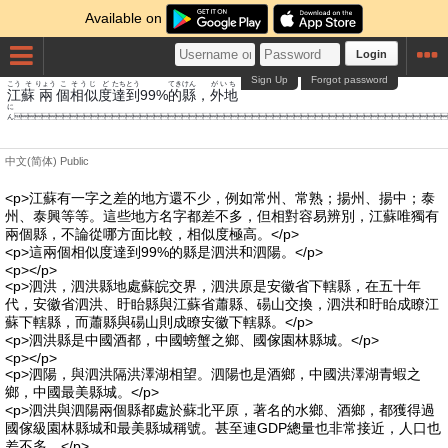
Available on
Login
Sign Up
Forgot password
こう
そ
りょう
こ
そうじ
ど
たち
とう
てき
けん
がいち
江
蘇
兩
個
相似
度
達
到
99%
的
縣
，
外地
に
ん
中文(简体)
Public
<p>江蘇有一字之差的地方還不少，例如常州、常熟；揚州、揚中；泰
州、泰興等等。這些地方名字都差不多，但相對容易辨別，江蘇唯獨有
兩個縣，不論從哪方面比較，相似度極高。</p>
<p>這兩個相似度達到99%的縣是泗洪和泗陽。</p>
<p></p>
<p>泗洪，泗洪縣地處蘇皖交界，泗洪原是安徽省下轄縣，在五十年
代，安徽省泗洪、盱眙縣與江蘇省蕭縣、碭山交換，泗洪和盱眙成瞭江
蘇下轄縣，而蕭縣與碭山則成瞭安徽下轄縣。</p>
<p>泗洪縣是中國酒都，中國螃蟹之鄉、國傢園林縣城。</p>
<p></p>
<p>泗陽，與泗洪隔洪澤湖相望。泗陽也是酒鄉，中國洪澤湖青蝦之
鄉，中國最美縣城。</p>
<p>泗洪與泗陽兩個縣都處於蘇北平原，著名的水鄉、酒鄉，都獲得過
國傢級園林縣城和最美縣城稱號。甚至連GDP總量也非常接近，人口也
差不多。</p>