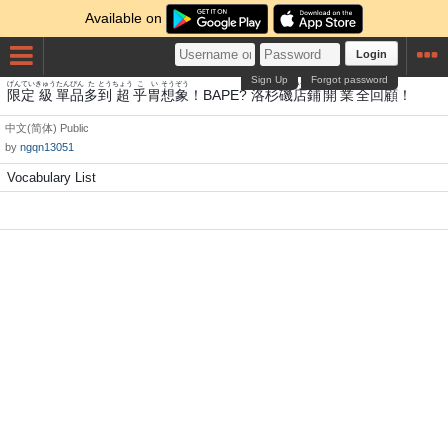
Available on
Login
Sign Up
Forgot password
げんてい
きゅう
たんぴん
た
とう
ちょう
こ
い
そう
ぞう
らく
すぎ
いそ
みせ
ほ
かいぎょう
ぜんかい
こ
限定
級
單品
多
到
超
乎
胃
想
象
！BAPE?
洛
杉
磯
店
鋪
開業
全回
顧
！
中文(简体)
Public
by
ngqn13051
Vocabulary List