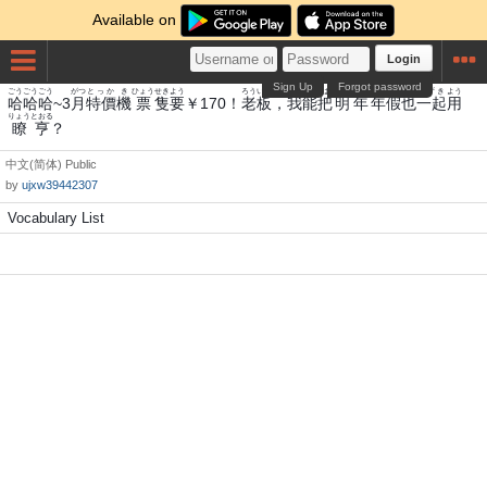
Available on
Login
Sign Up
Forgot password
ごう
ごう
ごう
がつ
とっか
き
ひょう
せき
よう
ろう
いた
われ
のう
は
みょうねん
ねん
かり
や
かずき
よう
哈
哈
哈
~3
月
特價
機
票
隻
要
￥170！
老
板
，
我
能
把
明年
年
假
也
一起
用
りょう
とおる
瞭
亨
？
中文(简体)
Public
by
ujxw39442307
Vocabulary List