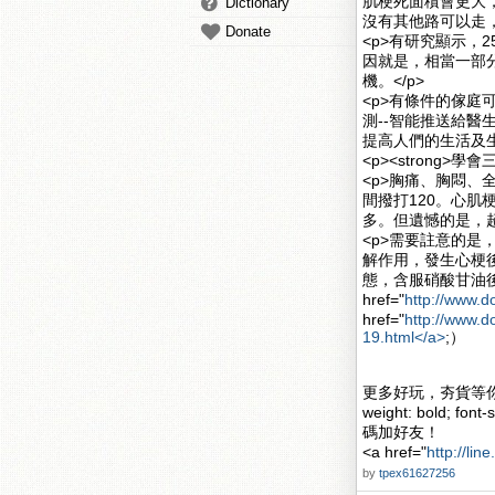
肌梗死面積會更大
Dictionary
沒有其他路可以走，
Donate
<p>有研究顯示，
因就是，相當一部
機。</p>
<p>有條件的傢庭
測--智能推送給醫生
提高人們的生活及生
<p><strong>學
<p>胸痛、胸悶
間撥打120。心
多。但遺憾的是，超
<p>需要註意的是
解作用，發生心梗
態，含服硝酸甘油後血管
href="
http://www.d
href="
http://www.d
19.html</a>
;）
更多好玩，夯貨等你挑
weight: bold; font-s
碼加好友！
<a href="
http://lin
by
tpex61627256