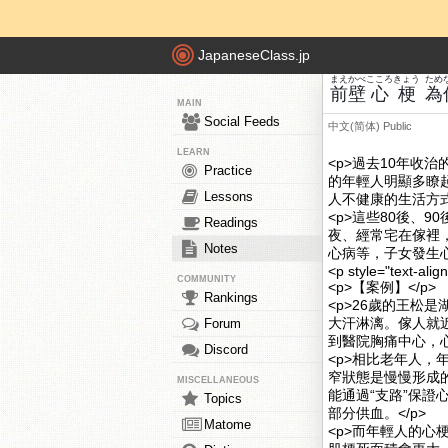
JapaneseClass.jp
まえ
かべ
こころ
きょう
ため
前
壁
心
梗
為
MAIN
Social Feeds
中文(简体)
Public
LEARN
<p>過去10年收
Practice
的年輕人明顯多瞭
Lessons
人不健康的生活方式
<p>這些80後、
Readings
夜、經常宅在傢裡
Notes
心病等，子女發生心
<p style="text-alig
COMMUNITY
<p>【案例】</p>
Rankings
<p>26歲的王松
大汗淋漓。傢人就
Forum
到醫院胸痛中心，心
Discord
<p>相比老年人
窄狀態是慢慢形成
MISCELLANEOUS
能通過“支路”保
Topics
部分供血。</p>
Matome
<p>而年輕人的