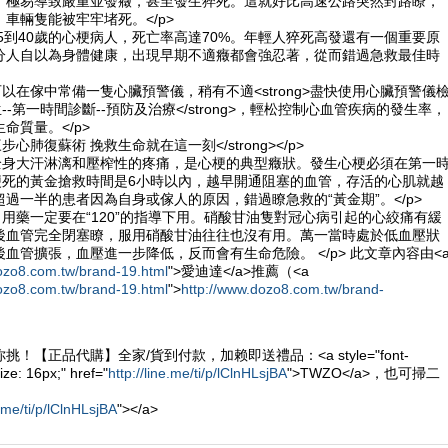
，極易導致嚴重並發癥，甚至發生猝死。這就好比高速公路突然封路瞭，
車輛隻能被牢牢堵死。</p>
25到40歲的心梗病人，死亡率高達70%。年輕人猝死高發還有一個重要原
分人自以為身體健康，出現早期不適癥都會強忍著，從而錯過急救最佳時
可以在傢中常備一隻心臟預警儀，稍有不適<strong>盡快使用心臟預警儀
--第一時間診斷--預防及治療</strong>，輕松控制心血管疾病的發生率，
命質量。</p>
會三步心肺復蘇術 挽救生命就在這一刻</strong></p>
、全身大汗淋漓和壓榨性的疼痛，是心梗的典型癥狀。發生心梗必須在第一
肌梗死的黃金搶救時間是6小時以內，越早開通阻塞的血管，存活的心肌就越
過一半的患者因為自身或傢人的原因，錯過瞭急救的“黃金期”。</p>
，用藥一定要在“120”的指導下用。硝酸甘油隻對冠心病引起的心絞痛有緩
後血管完全閉塞瞭，服用硝酸甘油往往也沒有用。萬一當時處於低血壓狀
擴張，血壓進一步降低，反而會有生命危險。 </p> 此文章內容由<a
ozo8.com.tw/brand-19.html
">愛迪達</a>推薦（<a
ozo8.com.tw/brand-19.html
">
http://www.dozo8.com.tw/brand-
！【正品代購】全家/貨到付款，加赖即送禮品：<a style="font-
ize: 16px;" href="
http://line.me/ti/p/lClnHLsjBA
">TWZO</a>，也可掃二
e.me/ti/p/lClnHLsjBA
"></a>