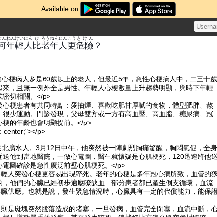
Available on
なんねん
けい
にん
ひ
ろうねん
にん
こう
きけん
何年
輕
人
比
老年
人
更
危險
？
治的心梗病人多是60歲以上的老人，但最近5年，急性心梗病人中，二三十歲
起來，且無一例外全是男性。年輕人心梗數量上升趨勢明顯，與時下年輕
密切相關。</p>
90後心梗患者有共同特點：愛抽煙、喜歡吃肥甘厚膩的食物，體型肥胖、熬
，很少運動。門診發現，父母雙方或一方有高血壓、高血脂、糖尿病、冠
梗的年齡也會明顯提前。</p>
n: center;"></p>
是湖北廣水人。3月12日中午，他突然被一陣劇烈胸痛驚醒，胸悶氣促，全身
近送他到當地醫院，一做心電圖，醫生就懷疑是心肌梗死，120迅速將他
電圖確診是急性廣泛前壁心肌梗死。</p>
，年輕人突發心梗更容易出現猝死。老年的心梗是多年冠心病所致，血管的
的，他們的心臟已經初步適應瞭缺血，部分患者都已產生側支循環，血流
證心臟供應。也就是說，發生緊急情況時，心臟具有一定的代償能力，能保
心梗則是斑塊突然脫落造成的堵塞，一旦發病，血管完全閉塞，血流中斷，