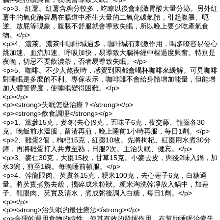
<p>3、紅薯。紅薯含糖分較多，吃瞭以後會刺激胃酸大量分泌。另外紅
薯中的氧化酶容易在腸道中產生大量的二氧化碳氣體，引起腹脹、呃
逆、放屁等現象，腹脹不舒服就會導致失眠，所以晚上要少吃產氣食
物。</p>
<p>4、濃茶。濃茶中咖啡堿過多，咖啡堿有刺激作用，喝多瞭容易使心
跳加速、血流加速、呼吸加快，易導致大腦神經中樞過度興奮。特別是
夜晚，切忌不要飲濃茶，否者易導致失眠。</p>
<p>5、咖啡。不少人熬夜時，感覺到困都會喝杯咖啡來緩解。可見咖啡
對睡眠是多麼的不利。專傢表示，咖啡雖不會給身體增加能量，但能增
加人體警覺度，使睡眠變得困難。</p>
<p></p>
<p><strong>失眠怎麼治療？</strong></p>
<p><strong>飲食調理</strong></p>
<p>1、黨參15克，麥冬(去心)9克，五味子6克，夜交藤、龍齒各30
克。晚飯前水溫服，留渣再煎，晚上睡前1小時再服，每日1劑。</p>
<p>2、雞蛋2個，枸杞15克，紅棗10枚。先將枸杞、紅棗用水煮30分
鐘，再將雞蛋打入共煮至熟，日服2次。主治失眠、健忘。</p>
<p>3、麥仁30克，大棗15枚，甘草15克。小麥去皮，與後2味入鍋，加
水3碗，煎至1碗。每晚睡前頓服。</p>
<p>4、幹龍眼肉、芡實各15克，粳米100克，去心蓮子6克，白糖適
量。將芡實煮熟去殼，搗碎成米粒狀。粳米淘洗幹凈放入鍋中，加蓮
子、龍眼肉、芡實及清水，煮成粥後調入白糖，每日1劑。</p>
<p></p>
<p><strong>治失眠的最佳療法</strong></p>
<p>合理的運用食物的特性，使其有效的發揮作用，在幫助睡眠治療失