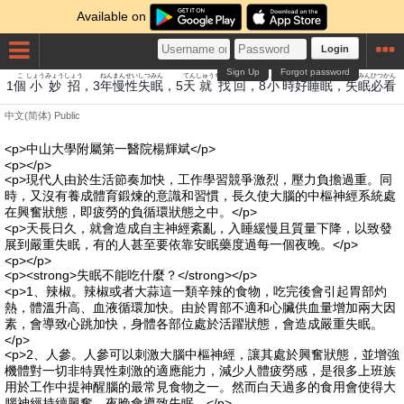
Available on
Login
Sign Up
Forgot password
こ
しょう
みょう
しょう
ねん
まんせい
しつ
みん
てん
しゅう
ちゃお
かい
しょう
じこう
すいみん
しつ
みん
ひつ
かん
1
個
小
妙
招
，3
年
慢性
失
眠
，5
天
就
找
回
，8
小
時好
睡眠
，
失
眠
必
看
中文(简体)
Public
<p>中山大學附屬第一醫院楊輝斌</p>
<p></p>
<p>現代人由於生活節奏加快，工作學習競爭激烈，壓力負擔過重。同
時，又沒有養成體育鍛煉的意識和習慣，長久使大腦的中樞神經系統處
在興奮狀態，即疲勞的負循環狀態之中。</p>
<p>天長日久，就會造成自主神經紊亂，入睡緩慢且質量下降，以致發
展到嚴重失眠，有的人甚至要依靠安眠藥度過每一個夜晚。</p>
<p></p>
<p><strong>失眠不能吃什麼？</strong></p>
<p>1、辣椒。辣椒或者大蒜這一類辛辣的食物，吃完後會引起胃部灼
熱，體溫升高、血液循環加快。由於胃部不適和心臟供血量增加兩大因
素，會導致心跳加快，身體各部位處於活躍狀態，會造成嚴重失眠。
</p>
<p>2、人參。人參可以刺激大腦中樞神經，讓其處於興奮狀態，並增強
機體對一切非特異性刺激的適應能力，減少人體疲勞感，是很多上班族
用於工作中提神醒腦的最常見食物之一。然而白天過多的食用會使得大
腦神經持續興奮，夜晚會導致失眠。</p>