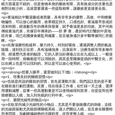
眠方面還是不錯的，但是食物本身的藥效有限，其有效成分的含量也是
相對比較少的，這就需要通過一些提取精華，讓藥效更直接更全面。
</p>
<p>膏滋相比中醫湯藥或者西藥，具有非常多的優勢，高效、中和瞭藥
物偏性，可以放心的服用，效果穩定持久，口感也好。膏滋最早形成於
清末時期，經過數百年的傳承與發展，賦予膏滋更多的功效。其中河南
傳統膏滋代表，肖傢百年傳承的——舒 夢 膏，產於時代行醫的中原地
區肖傢，現已在國傢食藥監局備案，並且被身邊許多中醫專傢同仁所親
睞。</p>
<p>此膏滋藥性較緩和，藥力持久，特別好吸收，通過調整人體的氣血
陰陽，達到扶正祛邪，具有滋補強身，抗衰延年，治療失眠等等多種作
用。經過歷代患者的驗證，它的人群治好康復占比在九成以上，一般使
用一段時間，病癥都是可以消除的。因其是受國傢提倡的中醫文化，所
以在網上也是可以找到的。所以是可以放心使用的。</p>
<p></p>
<p><strong>想要入睡早，還需做到以下3點：</strong></p>
<p>1、培養良好的睡眠習慣</p>
<p>也就是所說的睡前的習慣，首先是運動方面，我們該註意的是不要
在睡前進行劇烈運動。其實，現在很多工作者，在忙碌一天之後，選擇
用運動減壓，從事一些高運動量是可以使情緒得到宣泄，但是從而也導
致瞭難以入眠，加入到失眠的行列中來。</p>
<p>2、避開光線性的物品</p>
<p>在臥室內減少光線性的小物品，尤其是不要放鐘擺式的掛鐘，這樣
的光線跟振動尤其能損壞睡眠系統，讓人們難以入眠，並且會在睡覺時
思考問題，加劇瞭腦細胞的活躍程度，從而更難入眠。</p>