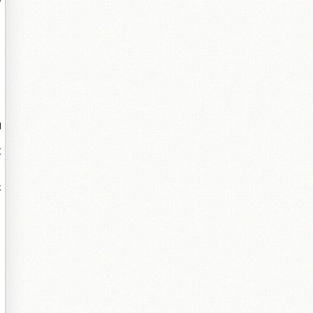
份
，
夠
大
本