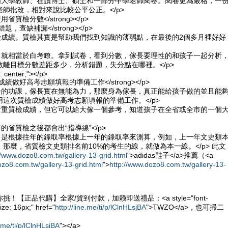
是由大學教師、在讀博士、碩士和一部分中學老師閱卷。閱卷更為嚴格，一
師批改，相對來說比較公平公正。</p>
使用省質檢分數</strong></p>
分析錯題，查缺補漏</strong></p>
質檢成績。質檢其實是幫助我們找到知識的薄弱點，在最後的2個多月裡好好
析，就相當於白考瞭。拿到試卷，看到分數，傢長要理性的和孩子一起分析
離目標分數差距多少，分析錯題，失分點在哪裡。</p>
n: center;"></p>
 利用成績做好高考志願填報的準備工作</strong></p>
孩子的功課，傢長實在無能為力，那麼身為傢長，真正能給孩子做的並且能
這次質檢成績做好高考志願填報的準備工作。</p>
太看重質檢成績，但它可以給大傢一個參考，知道孩子在全省或全市的一個
的省質檢之後都會出“指導線”</p>
線，是根據往年的錄取率根據上一年的錄取率來測算，例如，上一年文史類
那麼，省質檢文史類排名前10%的考生的線，就做為本一線。</p> 此文
//www.dozo8.com.tw/gallery-13-grid.html
">adidas鞋子</a>推薦（<a
ozo8.com.tw/gallery-13-grid.html
">
http://www.dozo8.com.tw/gallery-13-
！【正品代購】全家/貨到付款，加赖即送禮品：<a style="font-
ize: 16px;" href="
http://line.me/ti/p/lClnHLsjBA
">TWZO</a>，也可掃二
e.me/ti/p/lClnHLsjBA
"></a>