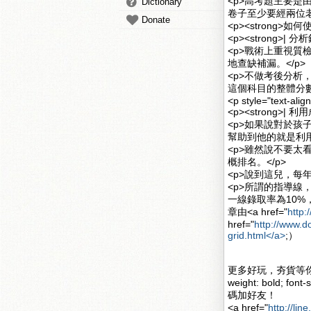
<p>高考題主要
Dictionary
卷子至少要經兩位老
Donate
<p><strong>如何
<p><strong>| 
<p>戰術上重視
地查缺補漏。</p>
<p>不做考後分
這個科目的整體分數
<p style="text-alig
<p><strong>|
<p>如果說對於
幫助到他的就是利用
<p>雖然說不要
概排名。</p>
<p>說到這兒，每年
<p>所謂的指導
一線錄取率為10%，
章由<a href="
http:
href="
http://www.d
grid.html</a>
;）
更多好玩，夯貨等你挑
weight: bold; font-s
碼加好友！
<a href="
http://lin