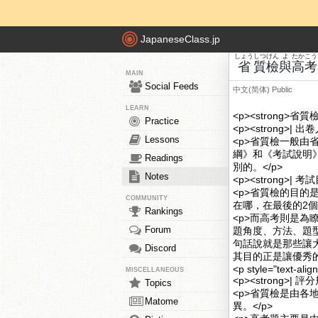
JapaneseClass.jp
しょう
しつ
けん
よ
たか
こう
省
質
檢
與
高
考
MAIN
Social Feeds
中文(简体)
Public
LEARN
<p><strong>省質
Practice
<p><strong>| 出
Lessons
<p>省質檢一般
綱》和《考試說明
Readings
別的。</p>
Notes
<p><strong>| 考
<p>省質檢的目
COMMUNITY
在哪，在最後的2個
Rankings
<p>而高考則是為
Forum
題角度、方法、題型
句話說就是那些讓
Discord
其目的正是讓優秀的
<p style="text-alig
MISCELLANEOUS
<p><strong>| 評
Topics
<p>省質檢是由
Matome
異。</p>