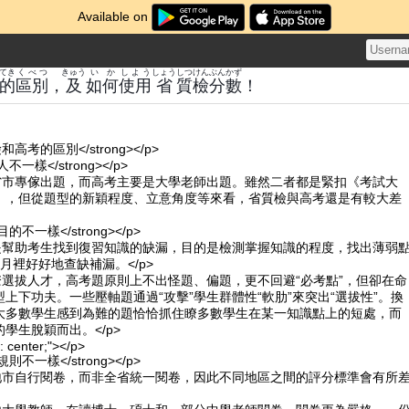
Available on
てき
くべつ
きゅう
いか
しよう
しょう
しつ
けんぶん
かず
的
區別
，
及
如何
使用
省
質
檢分
數
！
檢和高考的區別</strong></p>
卷人不一樣</strong></p>
由省市專傢出題，而高考主要是大學老師出題。雖然二者都是緊扣《考試大
》，但從題型的新穎程度、立意角度等來看，省質檢與高考還是有較大差
試目的不一樣</strong></p>
的是幫助考生找到復習知識的缺漏，目的是檢測掌握知識的程度，找出薄弱
月裡好好地查缺補漏。</p>
瞭選拔人才，高考題原則上不出怪題、偏題，更不回避“必考點”，但卻在命
上下功夫。一些壓軸題通過“攻擊”學生群體性“軟肋”來突出“選拔性”。換
大多數學生感到為難的題恰恰抓住瞭多數學生在某一知識點上的短處，而
學生脫穎而出。</p>
n: center;"></p>
分規則不一樣</strong></p>
各地市自行閱卷，而非全省統一閱卷，因此不同地區之間的評分標準會有所