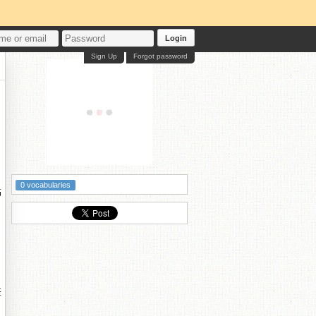
Login
Sign Up
Forgot password
0 vocabularies
點
差