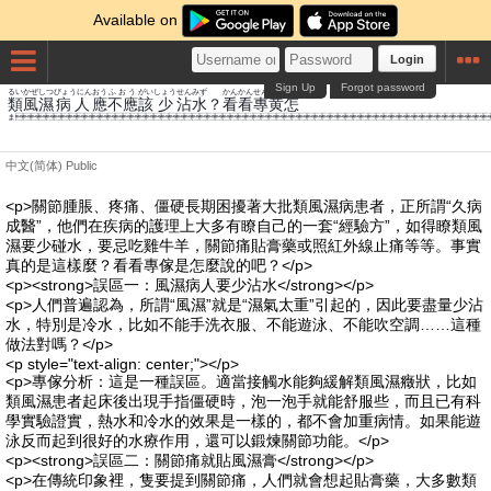
Available on
Login
Sign Up
Forgot password
るい
かぜ
しつ
びょうにん
おう
ふおう
がい
しょう
せん
みず
かん
かん
せん
き
しん
類
風
濕
病人
應
不應
該
少
沾
水
？
看
看
專
黄
怎
ま
中文(简体)
Public
<p>關節腫脹、疼痛、僵硬長期困擾著大批類風濕病患者，正所謂“久病
成醫”，他們在疾病的護理上大多有瞭自己的一套“經驗方”，如得瞭類風
濕要少碰水，要忌吃雞牛羊，關節痛貼膏藥或照紅外線止痛等等。事實
真的是這樣麼？看看專傢是怎麼說的吧？</p>
<p><strong>誤區一：風濕病人要少沾水</strong></p>
<p>人們普遍認為，所謂“風濕”就是“濕氣太重”引起的，因此要盡量少沾
水，特別是冷水，比如不能手洗衣服、不能遊泳、不能吹空調……這種
做法對嗎？</p>
<p style="text-align: center;"></p>
<p>專傢分析：這是一種誤區。適當接觸水能夠緩解類風濕癥狀，比如
類風濕患者起床後出現手指僵硬時，泡一泡手就能舒服些，而且已有科
學實驗證實，熱水和冷水的效果是一樣的，都不會加重病情。如果能遊
泳反而起到很好的水療作用，還可以鍛煉關節功能。</p>
<p><strong>誤區二：關節痛就貼風濕膏</strong></p>
<p>在傳統印象裡，隻要提到關節痛，人們就會想起貼膏藥，大多數類