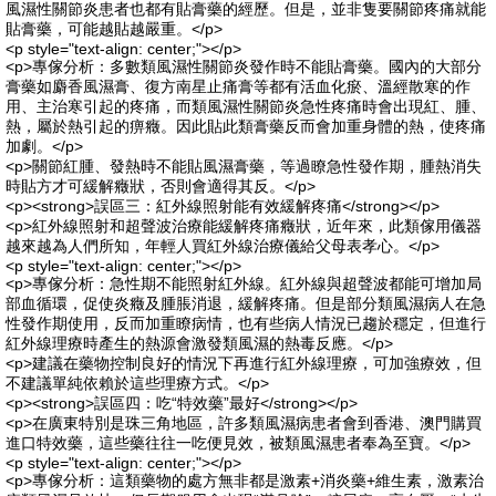
風濕性關節炎患者也都有貼膏藥的經歷。但是，並非隻要關節疼痛就能
貼膏藥，可能越貼越嚴重。</p>
<p style="text-align: center;"></p>
<p>專傢分析：多數類風濕性關節炎發作時不能貼膏藥。國內的大部分
膏藥如麝香風濕膏、復方南星止痛膏等都有活血化瘀、溫經散寒的作
用、主治寒引起的疼痛，而類風濕性關節炎急性疼痛時會出現紅、腫、
熱，屬於熱引起的痹癥。因此貼此類膏藥反而會加重身體的熱，使疼痛
加劇。</p>
<p>關節紅腫、發熱時不能貼風濕膏藥，等過瞭急性發作期，腫熱消失
時貼方才可緩解癥狀，否則會適得其反。</p>
<p><strong>誤區三：紅外線照射能有效緩解疼痛</strong></p>
<p>紅外線照射和超聲波治療能緩解疼痛癥狀，近年來，此類傢用儀器
越來越為人們所知，年輕人買紅外線治療儀給父母表孝心。</p>
<p style="text-align: center;"></p>
<p>專傢分析：急性期不能照射紅外線。紅外線與超聲波都能可增加局
部血循環，促使炎癥及腫脹消退，緩解疼痛。但是部分類風濕病人在急
性發作期使用，反而加重瞭病情，也有些病人情況已趨於穩定，但進行
紅外線理療時產生的熱源會激發類風濕的熱毒反應。</p>
<p>建議在藥物控制良好的情況下再進行紅外線理療，可加強療效，但
不建議單純依賴於這些理療方式。</p>
<p><strong>誤區四：吃“特效藥”最好</strong></p>
<p>在廣東特別是珠三角地區，許多類風濕病患者會到香港、澳門購買
進口特效藥，這些藥往往一吃便見效，被類風濕患者奉為至寶。</p>
<p style="text-align: center;"></p>
<p>專傢分析：這類藥物的處方無非都是激素+消炎藥+維生素，激素治