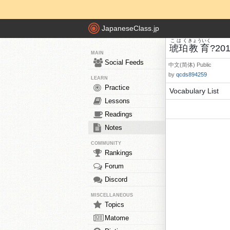
JapaneseClass.jp
こはく
きょういく
琥珀
教育
?20
MAIN
Social Feeds
中文(简体)
Public
by
qcds894259
LEARN
Practice
Vocabulary List
Lessons
Readings
Notes
COMMUNITY
Rankings
Forum
Discord
MISCELLANEOUS
Topics
Matome