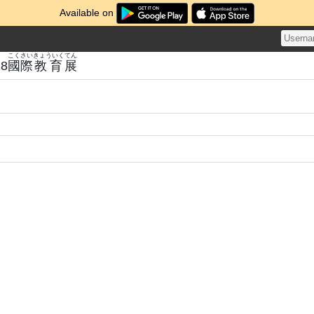
Available on
こくさい
きょういく
てん
18
國際
教育
展