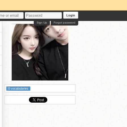
Login
Sign Up
Forgot password
0 vocabularies