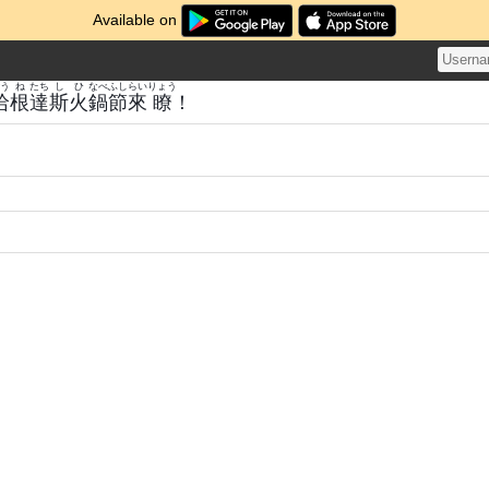
Available on
う
ね
たち
し
ひ
なべ
ふし
らい
りょう
哈
根
達
斯
火
鍋
節
來
瞭
！