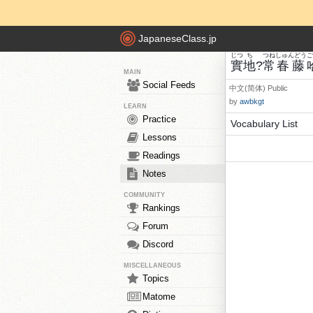
JapaneseClass.jp
じつ
ち
つね
しゅんどう
ご
實
地
?
常
春藤
MAIN
Social Feeds
中文(简体)
Public
by
awbkgt
LEARN
Practice
Vocabulary List
Lessons
Readings
Notes
COMMUNITY
Rankings
Forum
Discord
MISCELLANEOUS
Topics
Matome