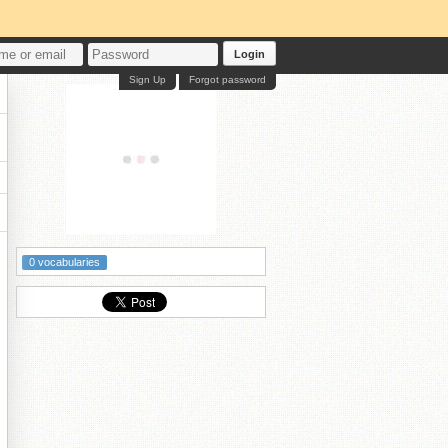
Login
Sign Up
Forgot password
0 vocabularies