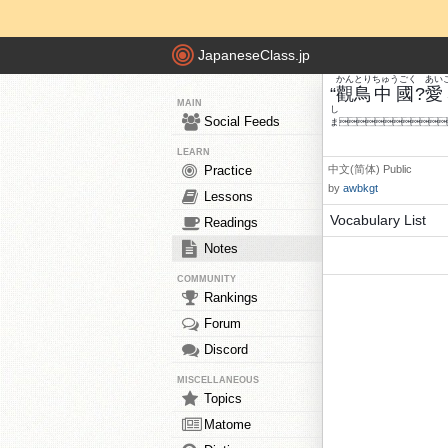
JapaneseClass.jp
かん
とり
ちゅうごく
あい
“
觀
鳥
中國
?
愛
MAIN
し
Social Feeds
ま
LEARN
Practice
中文(简体)
Public
by
awbkgt
Lessons
Vocabulary List
Readings
Notes
COMMUNITY
Rankings
Forum
Discord
MISCELLANEOUS
Topics
Matome