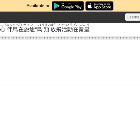
Available on
こころ
はん
とり
ざい
たび
と
ちょうるい
ほう
ひ
かつどう
ざい
しん
こう
心
伴
鳥
在
旅
途
”
鳥類
放
飛
活動
在
秦
皇
