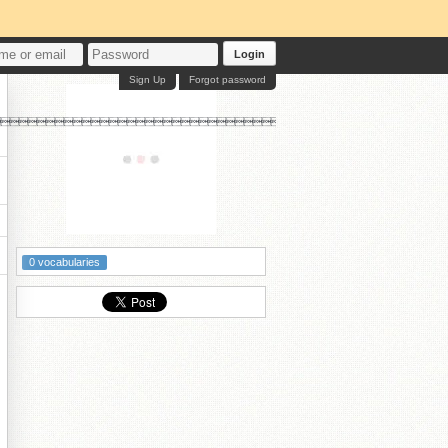
Login
Sign Up
Forgot password

0 vocabularies