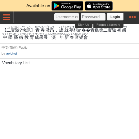
Available on
Login
Sign Up
Forgot password
に
じつ
けん
かい
じん
せいしゅん
げきこう
じょうじゅ
むそう
あおしま
だいに
じつ
けん
しょきゅう
【
二
實
驗
?
快
訊
】
青春
激昂
，
成就
夢想
m��青島
第二
實
驗
初級
ちゅうがく
げいじゅつ
きょういく
せいかてん
えん0n2018
ねん
しんしゅん
おんがくかい
中學
藝術
教育
成果展
演
年
新春
音樂會
中文(简体)
Public
by
awbkgt
Vocabulary List