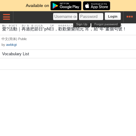
Available on
Login
Sign Up
Forgot password
あい
かつどう
さい
か
は
ふし
にち
うす
かん
かんらく
らく
どう
もと
しょう
きゅう
ねん
が
こ
く
ごう
愛
?
活動
｜
再
過
把
節
日
“pΝ
臼
，
歡
歡樂
樂
鬧
元
宵
，
給
“
年
”
畫
個
句
號
！
中文(简体)
Public
by
awbkgt
Vocabulary List