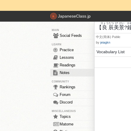
JapaneseClass.jp
りょう
たつ
び
けい
か
【
良
辰
美
景
?
MAIN
Social Feeds
中文(简体)
Public
by
jeiagkn
LEARN
Practice
Vocabulary List
Lessons
Readings
Notes
COMMUNITY
Rankings
Forum
Discord
MISCELLANEOUS
Topics
Matome