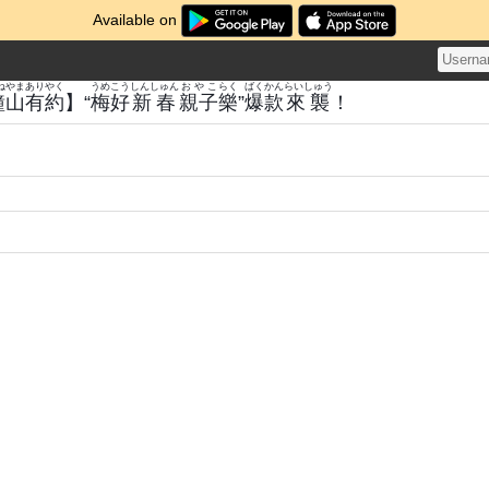
Available on
ね
やま
あり
やく
うめ
こう
しんしゅん
おやこ
らく
ばく
かん
らいしゅう
鐘
山
有
約
】“
梅
好
新春
親子
樂
”
爆
款
來襲
！