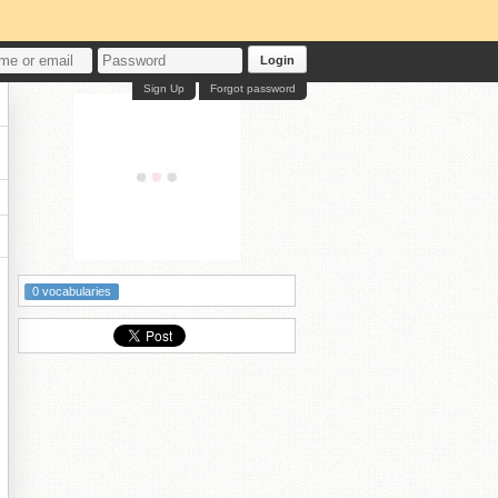
Login
Sign Up
Forgot password
0 vocabularies