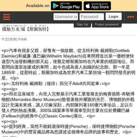
Available on
Login
Sign Up
Forgot password
くに
みりょく
めいじょう
し
ず
か
とく
國
魅力
名城
【
斯
圖
加
特
】
中文(简体)
Public
<p>汽車有很多父親，卻隻有一個故鄉。從戈特利佈·戴姆勒(Gottlieb
Daimler)和威廉·邁巴赫(Wilhelm Maybach)在車間裡造出第一臺輕便快
速型汽油發動機的那天起，便奠定瞭斯圖加特在汽車業的穩固地位。而
那間由溫室改建成的車間，如今也成為遊人如織的紀念館。那一年是
1885年，從那時起，斯圖加特成為世界汽車工業領域一顆閃閃發亮的明
星。</p>
<p>↓戈特利佈·戴姆勒（後排）與兒子Adolf共同駕車↓</p>
<p></p>
<p>而在這座城市，向世人完整展示汽車工業發展史的梅賽德斯-奔馳博
物館(Mercedes-Benz Museum)散發著格外耀眼的光芒。博物館的外觀
設計充滿未來感，讓人印象深刻，內部陳列著160臺汽車珍品，足以引
發人們的熱血沸騰。300SL鷗翼車等華麗車型則主要在位於費爾巴赫
(Fellbach)的經典中心(Classic Center)展出。</p>
<p></p>
<p>提到經典，當然不能錯過保時捷(Porsche)，保時捷博物館(Porsche
Museum)中的豐富藏品將為您講述這個傳奇品牌的故事和歷史。</p>