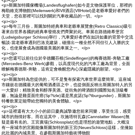
<p></p>
<p>斯圖加特國傢機場(Landesflughafen)如今是文物保護單位，那裡的
梅勒維克博物館(Meilenwerk)和V8酒店(V8Hotel)是老爺車愛好者們的
天堂，您在那裡可以找到關於汽車收藏品的一切。</p>
<p></p>
<p>每年三月份，斯圖加特經典車和老爺車展覽會(Retro Classics)吸引
著來自世界各國的經典車發燒友們齊聚於此。車展在路德維希堡宮
(Ludwigsburger Schloss)舉行，汽車愛好者們在如詩如畫的背景中交流
暢談-當老爺車遇到巴洛克建築，碰撞出一種全然不同但引人入勝的文
化，也使展會成為德國最美麗的車展之一。</p>
<p></p>
<p>您還可以前往位於辛德爾芬根(Sindelfingen)的梅賽德斯-奔馳工廠
(Mercedes-Benz Werk)參觀，以高度現代化的汽車工廠為背景，全面
瞭解梅賽德斯-奔馳，這肯定會喚醒您內心深處隱藏的願望。</p>
<p></p>
<p>斯圖加特為您提供的，可不是隻有探索汽車世界這麼簡單。這座城
市鑲嵌在德國最大的葡萄酒產區之中，也從側面反映出斯圖加特人的另
一大愛好：精致美食和醇厚美酒。從街角的啤酒館到國際知名頂級餐
廳，無論是雞蛋面疙瘩(Sp?tzle)還是黑皮諾(Sp?tburgunder)，斯圖加
特餐飲業定能帶給您獨特的美食體驗。</p>
<p></p>
<p>這裡還有大大小小的節日慶典誠摯邀您前來同樂，享受生活，感受
城市的熱情好客。而在這其中，坎施塔特瓦森(Cannstatter Wasen)無
疑是最有名的。王宮廣場(Schlossplatz)也是理想的遊覽地點，大概沒
有一座城市的宮殿能像斯圖加特的新王宮(NeuesSchloss)這樣，坐擁如
此壯麗的內城美景。在參觀斯圖加特藝術博物館