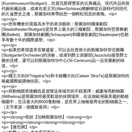
(KunstmuseumStuttgart)，欣賞完那裡豐富的古典藏品、現代作品和當
代藝術藏品後，或者在老王宮(AltenSchloss)瞭解瞭從石器時代到現代
的久遠歷史之後，斯圖加特將帶給您一個輕松寫意的夜晚。</p>
<p></p>
<p>您有機會欣賞最高水平的表演藝術：斯圖加特國傢劇院
(StaatstheaterStuttgart)是世界上最大的三棲劇院，斯圖加特芭蕾舞劇
團(Ballett)、斯圖加特劇團(Schauspiel)和國傢歌劇院(Staatsoper)也都
享有數十年的國際盛譽。</p>
<p></p>
<p>如果您希望盡享音樂盛宴，可以去欣賞偉大的斯圖加特管弦樂團
(StuttgarterOrchester)的演奏，或者到爵士俱樂部(Jazzclub)接受爵士
樂的洗禮，還可以到斯圖加特SI中心(SI-Centrum)品一品音樂劇的味
道。</p>
<p></p>
<p>國王大街(K?nigstra?e)和卡維爾大街(Calwer Stra?e)是斯圖加特的
兩處國際級購物街區。</p>
<p></p>
<p>與動物親密接觸也是遊覽這座城市的不錯選擇：威廉海瑪動物園
(Wilhelma)是斯圖加特最受歡迎的休閑場所，在這個歐洲最美麗的動植
物園中，生活著大約8000隻動物，是世界上物種最齊全的動物園之一。
（文字來源：德國旅遊局）</p>
<p></p>
<p><strong>視頻【玩轉斯圖加特】</strong></p>
<p><strong></strong><strong></strong></p>
<p>【微官網】</p>