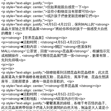
<p style="text-align: justify;"></p>
<p style="text-align: center;">但如果能親自感受一下</p>
<p style="text-align: center;">這些小動物並沒有那麼可怕</p>
<p style="text-align: center;">或許孩子們會更願意瞭解它們</p>
<p style="text-align: justify;"></p>
<p style="text-align: justify;">4月5日-4月22日，保利MALL的“<strong>
蟲蟲大冒險之世界昆蟲展</strong>”將給你和你的孩子一個感受大自然
的機會！</p>
<p><strong>【世界昆蟲展】</strong></p>
<p><strong>■活動時間：</strong>4月5日-4月22日</p>
<p><strong>■活動內容：</strong>關註“<strong>慈溪保利
MALL</strong>”公眾號，回復“<strong>昆蟲展</strong>”，根據指示完
成相關操作，<strong>即可獲得昆蟲展門票一張</strong>，數量有限，
先到先得哦</p>
<p></p>
<p></p>
<p style="text-align: justify;">除瞭能看到活體昆蟲和昆蟲標本，此次昆
蟲展還為大傢準備瞭各種遊戲互動，昆蟲寫生、風箏手繪、昆蟲生態講
座等，活動那麼多，總有一個是你喜歡的。</p>
<p style="text-align: center;"><strong>世界昆蟲展 </strong></p>
<p style="text-align: center;"></p>
<p><strong>■活動時間：</strong>4月5日-22日</p>
<p><strong>■活動地點：</strong>A區室內步行街</p>
<p style="text-align: justify;">鬱鬱蔥蔥的綠植，各種千奇百怪的蟲子。
此次昆蟲展將帶領孩子們進入到更廣闊的自然天地，無論是大人還是小