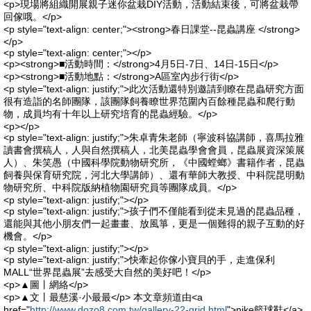
<p>現場將組織開展親子迷你盆栽DIY活動，活動結束後，可將盆栽帶
回傢哦。</p>
<p style="text-align: center;"><strong>春日課堂--昆蟲講座 </strong>
</p>
<p style="text-align: center;"></p>
<p><strong>■活動時間：</strong>4月5日-7日、14日-15日</p>
<p><strong>■活動地點：</strong>A區室內步行街</p>
<p style="text-align: justify;">此次活動還特別邀請到瞭在昆蟲研究方面
很有造詣的名師團隊，該團隊飼養瞭世界范圍內百餘種昆蟲和爬行動
物，成員均有十年以上研究培育的昆蟲經驗。</p>
<p></p>
<p style="text-align: justify;">朱卓青朱老師（寧波科協講師，喜馬拉雅
讀書會撰稿人，人與自然撰稿人，北美昆蟲學會會員，昆蟲展資深策展
人）、朱笑愚（中國科學院動物研究所，《中國螳螂》書籍作者，昆蟲
飼養與保育研究院，河北大學講師）、還有華師大教授、中科院昆明動
物研究所、中科院版納植物園研究員等團隊成員。</p>
<p style="text-align: justify;"></p>
<p style="text-align: justify;">孩子們不僅能看到從未見過的昆蟲品種，
還能與其他小朋友們一起畫畫、放風箏，更是一個難得的親子互動的好
機會。</p>
<p style="text-align: justify;"></p>
<p style="text-align: justify;">快牽起你傢小寶貝的手，走進保利
MALL“世界昆蟲展”去感受大自然的美好吧！</p>
<p>▲圖丨網絡</p>
<p>▲文丨最慈溪·小最最</p> 本文章頻道由<a
href="
http://www.dozo8.com.tw/gallery-22-grid.html
">nike籃球鞋</a>