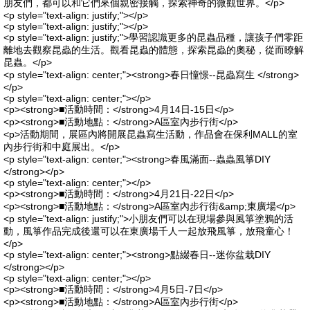
朋友們，都可以和它們來個親密接觸，探索神奇的微觀世界。</p>
<p style="text-align: justify;"></p>
<p style="text-align: justify;"></p>
<p style="text-align: justify;">學習認識更多的昆蟲品種，讓孩子們零距
離地去觀察昆蟲的生活。觀看昆蟲的體態，探索昆蟲的奧秘，從而瞭解
昆蟲。</p>
<p style="text-align: center;"><strong>春日憧憬--昆蟲寫生 </strong>
</p>
<p style="text-align: center;"></p>
<p><strong>■活動時間：</strong>4月14日-15日</p>
<p><strong>■活動地點：</strong>A區室內步行街</p>
<p>活動期間，展區內將開展昆蟲寫生活動，作品會在保利MALL的室
內步行街和中庭展出。</p>
<p style="text-align: center;"><strong>春風滿面--蟲蟲風箏DIY
</strong></p>
<p style="text-align: center;"></p>
<p><strong>■活動時間：</strong>4月21日-22日</p>
<p><strong>■活動地點：</strong>A區室內步行街&amp;東廣場</p>
<p style="text-align: justify;">小朋友們可以在現場參與風箏塗鴉的活
動，風箏作品完成後還可以在東廣場千人一起放飛風箏，放飛童心！
</p>
<p style="text-align: center;"><strong>點綴春日--迷你盆栽DIY
</strong></p>
<p style="text-align: center;"></p>
<p><strong>■活動時間：</strong>4月5日-7日</p>
<p><strong>■活動地點：</strong>A區室內步行街</p>