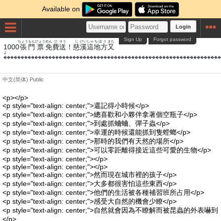
Available on
Login
Sign Up
Forgot password
ちょう
もん
ひょう
めん
ひ
そう
じ
けい
しゃ
ちほう
また
1000
張
門
票
免
費
送
！
慈
溪
這
地方
又
���������������������������������������������������������������
中文(简体)
Public
<p></p>
<p style="text-align: center;">還記得小時候</p>
<p style="text-align: center;">總喜歡和小夥伴拿著個空瓶子</p>
<p style="text-align: center;">到處抓蛐蛐、彈子蟲</p>
<p style="text-align: center;">幸運的時候還能抓到隻螳螂</p>
<p style="text-align: center;">那時的我們有天然的場所</p>
<p style="text-align: center;">可以零距離得接近這些可愛的生物</p>
<p style="text-align: center;"></p>
<p style="text-align: center;"></p>
<p style="text-align: center;">然而現在城市裡的孩子</p>
<p style="text-align: center;">大多都很害怕這些東西</p>
<p style="text-align: center;">他們的生活被各種補習班所占用</p>
<p style="text-align: center;">感受大自然的機會少瞭</p>
<p style="text-align: center;">自然就會因為不瞭解而被昆蟲的外表嚇到
</p>