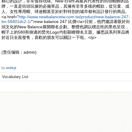
精心的設計，非常值得玩味。New Era作為最具代表性的街頭帽飾的品
牌，一直是街頭玩傢的必備單品，其擁有非常多樣的帽款，從兒童、成
人、女性專用帽、球迷帽甚至於針對特別的城市都有設計發行的商品。
<a href="
http://www.newbalancetw.com.tw/product/new-balance-247-
bn-58401dc2-1/
">new balance 247 比價</a>日前，他們邀請著眼於街
頭文化的New Balance展開聯名企劃。整體色調以標志性的黑色呈現，
帽子上的580和側邊的熒光Logo均彰顯瞭聯名主題。據悉該系列單品將
於近日全面發售，喜歡的朋友可以關註一下啦。</p>
(责任编辑：admin)
by
awbkgt
Vocabulary List