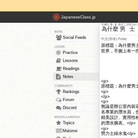
JapaneseClass.jp
ため
しる
ま
おとこ
さむらい
為
什
麼
男
士
MAIN
Social Feeds
中文(简体)
Public
原標題：為什麼男
LEARN
世界，手腕上有一
Practice
Lessons
Readings
Notes
<p>
原標題：為什麼男士
COMMUNITY
<p>
Rankings
</p>
Forum
<p>
無論是辦公室內裝
Discord
名專業的潛水員，
精美設計、實用性
MISCELLANEOUS
Topics
的潛水腕表。</p>
<p>
Matome
勞力士綠水鬼</p>