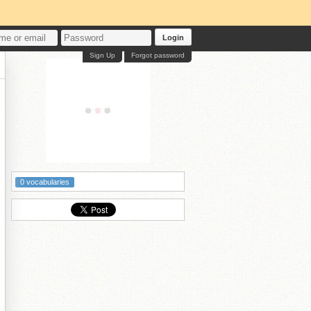
Login
Sign Up
Forgot password
0 vocabularies