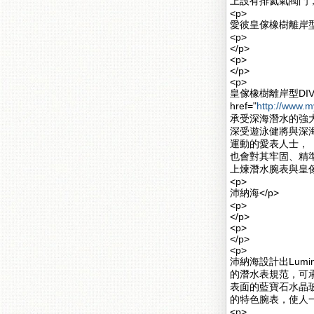
上設有排氦氣閥門，
<p>
愛彼皇傢橡樹離岸型<
<p>
</p>
<p>
</p>
<p>
皇傢橡樹離岸型DI
href="
http://www.
承受深海潛水的強
深受遊泳健將與深
運動的愛表人士，
也會對其牢固、精準
上煉潛水腕表與皇傢
<p>
沛納海</p>
<p>
</p>
<p>
</p>
<p>
沛納海設計出Lumin
的潛水表規范，可承
表面的藍寶石水晶玻
的特色腕表，使人一
<p>