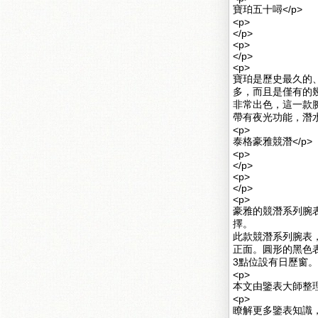
寶珀五十噚</p>
<p>
</p>
<p>
</p>
<p>
寶珀是歷史最久的
多，而且是僅有的
非常出色，這一款腕
帶有夜光功能，潛水
<p>
泰格豪雅競潛</p>
<p>
</p>
<p>
</p>
<p>
豪雅的競潛系列腕
擇。
此款競潛系列腕表
正面。圓形的黑色
3點位設有日歷窗。
<p>
本文由鑒表大師整理
<p>
瞭解更多鑒表知識，