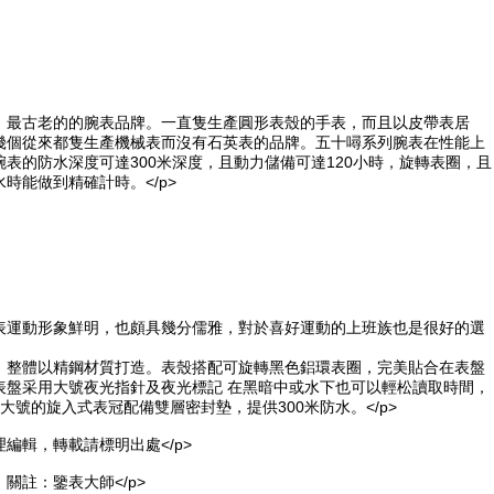
、最古老的的腕表品牌。一直隻生產圓形表殼的手表，而且以皮帶表居
幾個從來都隻生產機械表而沒有石英表的品牌。五十噚系列腕表在性能上
表的防水深度可達300米深度，且動力儲備可達120小時，旋轉表圈，且
時能做到精確計時。</p>
表運動形象鮮明，也頗具幾分儒雅，對於喜好運動的上班族也是很好的選
，整體以精鋼材質打造。表殼搭配可旋轉黑色鋁環表圈，完美貼合在表盤
表盤采用大號夜光指針及夜光標記 在黑暗中或水下也可以輕松讀取時間，
大號的旋入式表冠配備雙層密封墊，提供300米防水。</p>
編輯，轉載請標明出處</p>
關註：鑒表大師</p>