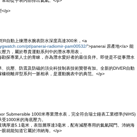
幫助從手表內部排出氦氣。</p>
/p>
VER自動上煉潛水腕表防水深度高達300米，<a
mygwatch.com/pt/panerai-radiomir-pam00532/
">panerai 原產地</a> 能
大壓力，屬於尊貴運動系列中的潛水專用表，
海勘探專業人士的青睞，亦為潛水愛好者的最佳良伴。即使是不從事潛水
、抗壓、防震及防磁的頂尖科技制表技術贊譽有加。全新的DIVER自動
橡樹離岸型系列一脈相承，是運動腕表中的典范。</p>
or Submersible 1000米專業潛水表，完全符合瑞士鐘表工業標準(NIHS)
受1000米的海底壓力。
璃厚達5.1毫米，表殼層厚達3毫米，配有減壓專用的氦氣閥門。沛納海
眼就能知道它屬於沛納海。</p>