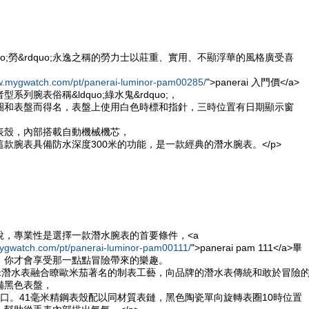
uo;勞&rdquo;永逸之稱的勞力士以莊重、實用、不顯浮華的風格廣受喜
ww.mygwatch.com/pt/panerai-luminor-pam00285/
">panerai 入門價</a>
系列腕表俗稱&ldquo;綠水鬼&rdquo;，
圈和表盤而得名，表盤上使用白色時標和指針，三時位置有日期顯示窗
表殼，內部搭載自動機械機芯，
款腕表具備防水深度300米的功能，是一款經典的潛水腕表。</p>
說，專業性是選擇一款潛水腕表的首要條件，<a
mygwatch.com/pt/panerai-luminor-pam00111/
">panerai pam 111</a>畢
，你才會享受那一點點冒險帶來的樂趣。
0米潛水表融合瞭歐米茄著名的制表工藝，向品牌的潛水表傳統和敢於冒險
備黑色表盤，
口。41毫米精鋼表殼配以同材質表鏈，黑色陶瓷單向旋轉表圈10時位置