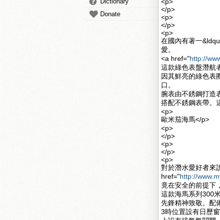
Dictionary
<p>
</p>
Donate
<p>
</p>
<p>
在國內有著一&ldq
愛。
<a href="
http://w
這款綠色表盤潛航者型
因其鮮亮的綠色表
口。
腕表由不銹鋼打造
搭配不銹鋼表帶。這
<p>
歐米茄海馬</p>
<p>
</p>
<p>
</p>
<p>
對於潛水愛好者來
href="
http://www.
竟在安全的前提下
這款海馬系列30
先鋒精神致敬。配
3時位置設有日歷窗