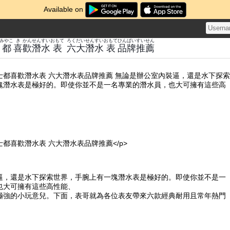
Available on
みやこ
き
かん
せんすい
おもて
ろく
だい
せんすい
おもて
ひん
ぱい
すいせん
都
喜
歡
潛水
表
六
大
潛水
表
品
牌
推薦
士都喜歡潛水表 六大潛水表品牌推薦 無論是辦公室內裝逼，還是水下探索
塊潛水表是極好的。即使你並不是一名專業的潛水員，也大可擁有這些高
都喜歡潛水表 六大潛水表品牌推薦</p>
逼，還是水下探索世界，手腕上有一塊潛水表是極好的。即使你並不是一
也大可擁有這些高性能、
極強的小玩意兒。下面，表哥就為各位表友帶來六款經典耐用且常年熱門