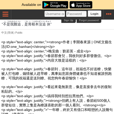
Available on
Login
Sign Up
Forgot password
ふ
これ
われ
なん
つい
これ
い
こんぽん
ぼつ
つい
きゅう
“
不
是
我
難
追
，
是
胃
根本
沒
追
休
”
中文(简体)
Public
<p style="text-align: center;"><strong>作者 | 李開春來源 | ONE文藝生
活(ID:one_hanhan)</strong></p>
<p style="text-align: center;">晚安曲：劉若英 - 成全</p>
<p style="text-align: justify;">春節那會兒，我收到好多群發微信。</p>
<p style="text-align: justify;">內容大致是這樣的：</p>
<p style="text-align: justify;">春節到，這年頭，祝福也不好送瞭，快樂
被人打包瞭，煽情被人趕早瞭，萬事如意跟身體健康也不知道被誰拐跑
瞭，可我的祝福還是送到瞭。祝您狗年春節愉快！</p>
<p style="text-align: justify;">看起來毫無新意，像是直接拿去年的復制
粘貼的。</p>
<p style="text-align: justify;">搞得我特別想拉黑他們。</p>
<p style="text-align: justify;"><strong>但網上有人說，春節給500個人
群發短信，實際上隻是為瞭讓喜歡的那一個人看到。</strong></p>
<p style="text-align: justify;">“一年瞭，終於又有借口和暗戀的人說幾句