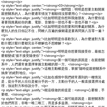
</strong></p>
<p style="text-align: center;"><strong>03</strong></p>
<p style="text-align: justify;"><strong>一個問題：明明是想要主動開展
親密關系的人，為什麼通常情況下都顯得沒那麼用心？</strong></p>
<p style="text-align: justify;">比如明明是你想和我做朋友，為什麼你追
著要我推薦給你的書、電影、音樂你一部也不看一首也不聽？</p>
<p style="text-align: justify;">比如明明是你想要和同事處好關系，為什
麼別人的生日你記不住，問瞭八百遍的傢鄉還是要再問第八百零一遍？
</p>
<p style="text-align: justify;">比如明明是你喜歡別人，為什麼連對方喜
歡什麼討厭什麼都完全不瞭解也不想瞭解？</p>
<p style="text-align: center;"></p>
<p style="text-align: justify;"><strong>明明是你想要我接受你，最後怎
麼都變成“接不接受隨便你”？</strong></p>
<p style="text-align: justify;"><strong>第一個可能的原因是：在親密關
系中，人們通常會選擇掌握主動權的那一方。</strong></p>
<p style="text-align: justify;">這種主動權是指，掌握“隨時從親密關系中
抽身”的絕對地位。</p>
<p style="text-align: justify;">比如在感情中我們經常遇到的一種情況
是，提分手的人往往是被分手的一方，主動分手的人一般直接選擇冷處
理，強迫對方和你說分手。</p>
<p style="text-align: justify;">能這樣做的前提是：<strong>心要狠，手
要穩。</strong></p>
<p style="text-align: justify;"><strong>第二個可能原因是：親密關系對
於他們而言，非唯一唯二唯三，而是多多益善。</strong></p>