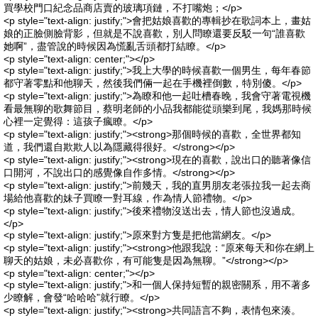
買學校門口紀念品商店賣的玻璃項鏈，不打嘴炮；</p>
<p style="text-align: justify;">會把姑娘喜歡的專輯抄在歌詞本上，畫姑
娘的正臉側臉背影，但就是不說喜歡，別人問瞭還要反駁一句“誰喜歡
她啊”，盡管說的時候因為慌亂舌頭都打結瞭。</p>
<p style="text-align: center;"></p>
<p style="text-align: justify;">我上大學的時候喜歡一個男生，每年春節
都守著零點和他聊天，然後我們倆一起在手機裡倒數，特別傻。</p>
<p style="text-align: justify;">為瞭和他一起吐槽春晚，我會守著電視機
看最無聊的歌舞節目，蔡明老師的小品我都能從頭樂到尾，我媽那時候
心裡一定覺得：這孩子瘋瞭。</p>
<p style="text-align: justify;"><strong>那個時候的喜歡，全世界都知
道，我們還自欺欺人以為隱藏得很好。</strong></p>
<p style="text-align: justify;"><strong>現在的喜歡，說出口的聽著像信
口開河，不說出口的感覺像自作多情。</strong></p>
<p style="text-align: justify;">前幾天，我的直男朋友老張拉我一起去商
場給他喜歡的妹子買瞭一對耳線，作為情人節禮物。</p>
<p style="text-align: justify;">後來禮物沒送出去，情人節也沒過成。
</p>
<p style="text-align: justify;">原來對方隻是把他當網友。</p>
<p style="text-align: justify;"><strong>他跟我說：“原來每天和你在網上
聊天的姑娘，未必喜歡你，有可能隻是因為無聊。”</strong></p>
<p style="text-align: center;"></p>
<p style="text-align: justify;">和一個人保持短暫的親密關系，用不著多
少瞭解，會發“哈哈哈”就行瞭。</p>
<p style="text-align: justify;"><strong>共同語言不夠，表情包來湊。