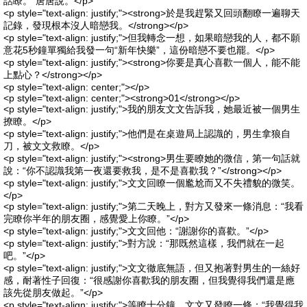
話瞭。”唐唐說。</p>
<p style="text-align: justify;"><strong>於是我趕緊又回頭翻瞭一遍聊天
記錄，發現根本沒人暗戀我。</strong></p>
<p style="text-align: justify;">但我轉念一想，如果暗戀我的人，都不願
意花5秒鐘單獨給我發一句“新年快樂”，這份暗戀不要也罷。</p>
<p style="text-align: justify;"><strong>你要是真心喜歡一個人，能不能
上點心？</strong></p>
<p style="text-align: center;"></p>
<p style="text-align: center;"><strong>01</strong></p>
<p style="text-align: justify;">我的朋友文文告訴我，她最近被一個男生
撩瞭。</p>
<p style="text-align: justify;">他們是在桌遊局上認識的，男生拿狼自
刀，被文文救瞭。</p>
<p style="text-align: justify;"><strong>男生要瞭她的微信，第一句話就
說：“你不認識我第一夜還要救我，是不是喜歡我？”</strong></p>
<p style="text-align: justify;">文文回瞭一個尷尬而又不失禮貌的微笑。
</p>
<p style="text-align: justify;">第二天晚上，對方又發來一條消息：“我看
完瞭你半年的朋友圈，感覺愛上你瞭。”</p>
<p style="text-align: justify;">文文回他：“謝謝你的喜歡。”</p>
<p style="text-align: justify;">對方說：“那既然這樣，我們就在一起
吧。”</p>
<p style="text-align: justify;">文文徹底無語，但又抱著對男生的一絲好
感，耐著性子回復：“很感謝你喜歡我的朋友圈，但我覺得我們還是應
該先從朋友做起。”</p>
<p style="text-align: justify;">等瞭十分鐘，文文又發瞭一條：“我覺得我