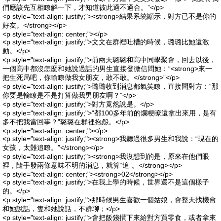
們應該先互相瞭解一下，才知道彼此適不適合。”</p>
<p style="text-align: justify;"><strong>結果系統顯示，對方已不是你的
好友。</strong></p>
<p style="text-align: center;"></p>
<p style="text-align: justify;">文文在群裡吐槽的時候，璐璐比她還激
動。</p>
<p style="text-align: justify;">前兩天璐璐和高中同學聚會，回去以後，
一個高中都沒怎麼和她說過話的男生直接發微信問她：“<strong>來一
把生死局吧，你輸瞭做我女朋友，敢不敢。</strong>”</p>
<p style="text-align: justify;">璐璐收到消息都氣笑瞭，直接問對方：“那
你要是輸瞭是不是打算做我男朋友啊？”</p>
<p style="text-align: justify;">對方竟然說是。</p>
<p style="text-align: justify;">“都100多年前的爛梗瞭還拿出來用，是有
多不把我當回事？”璐璐在群裡抱怨。</p>
<p style="text-align: center;"></p>
<p style="text-align: justify;"><strong>我聽過很多男生和我說：“現在的
女孩，太難追瞭。”</strong></p>
<p style="text-align: justify;"><strong>我沒想到的是，原來在他們眼
裡，隨手發兩條意味不明的消息，就算“追”。</strong></p>
<p style="text-align: center;"><strong>02</strong></p>
<p style="text-align: justify;">在我上學的時候，世界還不是這個樣子
的。</p>
<p style="text-align: justify;">那時候男生喜歡一個姑娘，會整天找機會
和她說話，隻和她說話，不群聊；</p>
<p style="text-align: justify;">會把飯錢攢下來給對方買零食，或者拿來