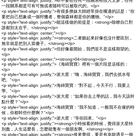
<p style="text-align: justify;">即不要在任何一段關系裡投入太多，任何
一段關系都是可有可無或者隨時可以被取代的。</p>
<p style="text-align: justify;">有很多撩妹大師經常掛在嘴邊的話是：“你
要把自己想象成一個狩獵者，整個森林都是你的獵物。”</p>
<p style="text-align: justify;">能這樣做的前提是：<strong>除瞭自己對
誰都別太在乎。</strong></p>
<p style="text-align: center;"></p>
<p style="text-align: justify;"><strong>二者聽起來好像也沒什麼區別，
無非就是把別人當傻子。</strong></p>
<p style="text-align: justify;">但好像最開始，我們並不是這樣期望的。
</p>
<p style="text-align: center;"><strong>04</strong></p>
<p style="text-align: justify;">《海綿寶寶》裡有一個片段是這樣的：
</p>
<p style="text-align: justify;">派大星：“嗨，海綿寶寶，我們去抓水母
吧。”</p>
<p style="text-align: justify;">海綿寶寶：“對不起，今天不行，我要上
學。”</p>
<p style="text-align: justify;">派大星：“如果你去上學的話，我今天該幹
點什麼？”</p>
<p style="text-align: justify;">海綿寶寶：“我不知道，一般我不在傢的時
候，你都幹些什麼啊？”</p>
<p style="text-align: justify;">派大星：“等你回來。”</p>
<p style="text-align: justify;"><strong>小時候看的時候，覺得派大星特
別蠢，人生這麼長，怎麼能隻有一個朋友啊。</strong></p>
<p style="text-align: justify;"><strong>後來覺得，要是有幸能遇見一個