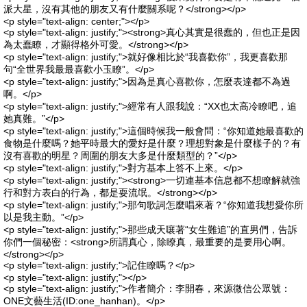
派大星，沒有其他的朋友又有什麼關系呢？</strong></p>
<p style="text-align: center;"></p>
<p style="text-align: justify;"><strong>真心其實是很蠢的，但也正是因
為太蠢瞭，才顯得格外可愛。</strong></p>
<p style="text-align: justify;">就好像相比於“我喜歡你”，我更喜歡那
句“全世界我最最喜歡小玉瞭”。</p>
<p style="text-align: justify;">因為是真心喜歡你，怎麼表達都不為過
啊。</p>
<p style="text-align: justify;">經常有人跟我說：“XX也太高冷瞭吧，追
她真難。”</p>
<p style="text-align: justify;">這個時候我一般會問：“你知道她最喜歡的
食物是什麼嗎？她平時最大的愛好是什麼？理想對象是什麼樣子的？有
沒有喜歡的明星？周圍的朋友大多是什麼類型的？”</p>
<p style="text-align: justify;">對方基本上答不上來。</p>
<p style="text-align: justify;"><strong>一切連基本信息都不想瞭解就強
行和對方表白的行為，都是耍流氓。</strong></p>
<p style="text-align: justify;">那句歌詞怎麼唱來著？“你知道我想愛你所
以是我主動。”</p>
<p style="text-align: justify;">那些成天嚷著“女生難追”的直男們，告訴
你們一個秘密：<strong>所謂真心，除瞭真，最重要的是要用心啊。
</strong></p>
<p style="text-align: justify;">記住瞭嗎？</p>
<p style="text-align: justify;"></p>
<p style="text-align: justify;">作者簡介：李開春，來源微信公眾號：
ONE文藝生活(ID:one_hanhan)。</p>