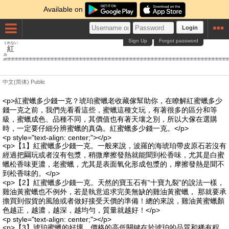
Available on
Login
Sign Up
Forgot password
くれない
紅
p
中文(简体)
Public
<p>紅蜜蠟多少錢一克？琥珀蜜蠟老收藏傢幫助你，在瞭解紅蜜蠟多少
錢一克之前，我們先看看這些，蜜蠟這種文玩，有著很多的區分和等
級，蜜蠟成色、品種不同，其價值也有著天壤之別，所以大傢在選購
時，一定要仔細分辨蜜蠟的真偽。紅蜜蠟多少錢一克。</p>
<p style="text-align: center;"></p>
<p>【1】紅蜜蠟多少錢一克。一般來說，波羅的海琥珀帶皮原石若沒有
經過把圝玩或者沒有包漿，稍微摩擦發熱就能聞到松香味，尤其是白蜜
蠟松香味更濃，老蜜蠟，尤其是表面氧化形成包漿的，摩擦發熱是聞不
到松香味的。</p>
<p>【2】紅蜜蠟多少錢一克。天然的寶玉石有“十寶九裂”的說法一樣，
雞油黃蜜蠟也不例外，若是執意追求完美無缺的雞油黃蜜蠟， 那就要承
擔買到假貨的風險或者做好接受天價的準備！總的來說，雞油黃蜜蠟顏
色越正，越濃，越深，越均勻，質量就越好！</p>
<p style="text-align: center;"></p>
<p>【3】琥珀蜜蠟的好壞、價格的高低關鍵在於琥珀的品質和稀有程