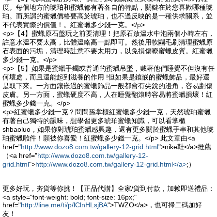
度。每個地方的琥珀和蜜蠟都有著各自的特點，關鍵在於您喜歡哪種琥
珀。而所謂的蜜蠟價格要高於琥珀，也不過反映的是一種供求關系，並
不代表實際的價值！。紅蜜蠟多少錢一克。</p>
<p>【4】蜜蠟原石盤玩之前要清理！把原石放溫水中泡兩個小時左右，
註意水溫不要太高，比體溫略高一點即可。然後用軟圝毛刷清理蜜蠟原
石表面的污垢，清理時註意不要太用力，以免損傷瞭蜜蠟皮質。紅蜜蠟
多少錢一克。</p>
<p>【5】如果是蜜蠟手鐲或普通的蜜蠟吊墜，戴著他們睡覺不但沒有任
何壞處，而且還能起到滋養的作用 !但如果是鑲嵌的蜜蠟飾品，最好還
是取下來。一方面鑲嵌過的蜜蠟飾品一般都會有尖銳的邊角，容易劃傷
皮膚。另一方面，蜜蠟硬度不高，人在睡覺翻滾時容易將蜜蠟損壞！紅
蜜蠟多少錢一克。</p>
<p>紅蜜蠟多少錢一克？問問孫掌櫃紅蜜蠟多少錢一克，天然琥珀蜜蠟
有著自己獨特的韻味，想學習更多琥珀蜜蠟知識，可以看掌櫃
shbaoluo，如果你對琥珀蜜蠟感興趣，還有更多關於蜜蠟手串和其他琥
珀蜜蠟雕件！願被你喜愛！紅蜜蠟多少錢一克。</p> 此文章由<a
href="
http://www.dozo8.com.tw/gallery-12-grid.html
">nike鞋</a>推薦
（<a href="
http://www.dozo8.com.tw/gallery-12-
grid.html
">
http://www.dozo8.com.tw/gallery-12-grid.html</a>
;）
更多好玩，夯貨等你挑！【正品代購】全家/貨到付款，加赖即送禮品：
<a style="font-weight: bold; font-size: 16px;"
href="
http://line.me/ti/p/lClnHLsjBA
">TWZO</a>，也可掃二碼加好
友！