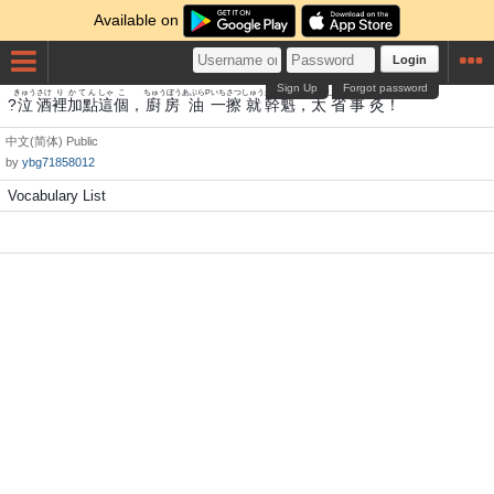
Available on
Login
Sign Up
Forgot password
きゅう
さけ
り
かてん
しゃ
こ
ちゅうぼう
あぶらP
いち
さつ
しゅう
かん
かい
た
しょう
こと
きゅう
?
泣
酒
裡
加點
這
個
，
廚房
油
一
擦
就
幹
魁
，
太
省
事
灸
！
中文(简体)
Public
by
ybg71858012
Vocabulary List