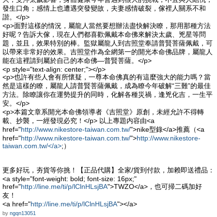
發生口角；感情上也遭遇突發變故，夫妻感情破裂，傢裡人關系不和
諧。</p>
<p>面對這樣的情況，屬龍人當然要想辦法盡快解決瞭，那用那種方法
好呢？告訴大傢，現在人們都喜歡佩戴本命佛來解決太歲、兇星等問
題，並且，效果特別的棒。監獄屬龍人到吉照堂奉請普賢菩薩佩戴，可
以帶來非常好的效果。吉照堂作為全網第一的開光本命佛品牌，屬龍人
能在這裡請到屬於自己的本命佛—普賢菩薩。</p>
<p style="text-align: center;"></p>
<p>也許有些人會有所懷疑，一尊本命佛真的有這麼強大的能力嗎？當
然是這樣的瞭，屬龍人請普賢菩薩佩戴，成為瞭今年破解“三難”的最佳
方法。除瞭讓你在運勢提升的同時，化解各種災禍，逢兇化吉，一生平
安。</p>
<p>本篇文章系開光本命佛領導者《吉照堂》原創，未經允許不得轉
載、抄襲，一經發現必究！</p> 以上專題内容由<a
href="
http://www.nikestore-taiwan.com.tw/
">nike型錄</a>推薦（<a
href="
http://www.nikestore-taiwan.com.tw/
">
http://www.nikestore-
taiwan.com.tw/</a>
;）
更多好玩，夯貨等你挑！【正品代購】全家/貨到付款，加赖即送禮品：
<a style="font-weight: bold; font-size: 16px;"
href="
http://line.me/ti/p/lClnHLsjBA
">TWZO</a>，也可掃二碼加好
友！
<a href="
http://line.me/ti/p/lClnHLsjBA
"></a>
by
ngqn13051