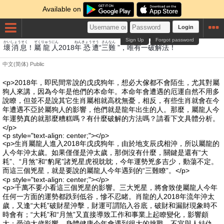
Available on
Login
Sign Up
Forgot password
かい
しょうそく
ぞく
りゅう
にん
ねん
きょう
そう
さん
なん
ただ
ゆういち
は
かいほう
壞
消息
！
屬
龍
人
2018
年
恐
遭
“
三
難
”，
唯
有一
破
解法
！
中文(简体)
Public
<p>2018年，即民間常說的戊戌狗年，想必大傢都不會陌生，尤其對屬
狗人來講，因為今年是他們的本命年。本命年會遭遇的厄運自然不用多
說瞭，但並不是說其它生肖屬相就高枕無憂，相反，有些生肖就會在今
年遭遇不亞於屬狗人的影響，他們就是龍年出生的人。那麼，屬龍人今
年運勢真的就那麼糟糕嗎？有什麼破解的方法嗎？請看下文具體分析。
</p>
<p style="text-align: center;"></p>
<p>生肖屬龍人進入2018年戊戌狗年，由於地支辰戌相沖，所以屬龍的
人今年沖太歲。如果僅僅是沖太歲，那倒沒有什麼，關鍵是還有“大
耗”、“月煞”和“豹尾”諸兇星虎視眈眈，今年運勢兇多吉少，動蕩不定。
而這三個兇星，就是要說的屬龍人今年遇到的“三難瞭”。</p>
<p style="text-align: center;"></p>
<p>千萬不要小看這三個兇星的影響。三大兇星，將會致使屬龍人今年
任何一方面的運勢都跌到低谷，慘不忍睹。肖龍的人2018年流年沖太
歲，又逢“大耗”破財星沖擊，財運可謂陷入谷底，破財和漏財現象時不
時會有；“大耗”和“月煞”又直接導致工作和事業上起瞭變化，影響頗
大；受沖太歲影響，身體健康今年會遇到很大的挑戰，不宜與人結仇，