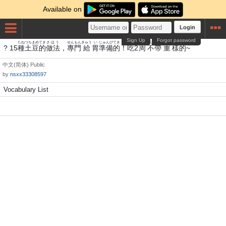
Available on
Login
Sign Up
Forgot password
たね
つち
まめ
てき
さほう
せんもん
きゅう
い
じゅんび
てき
きつ
しゅう
ふ
おび
じゅう
さま
てき
? 15
種
土
豆
的
做法
，
專門
給
胃
準備
的
！
吃
2
周
不
帶
重
樣
的
~
中文(简体)
Public
by
nsxx33308597
Vocabulary List