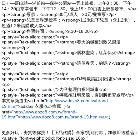
口）—屏山站—湖前站—森林公園站—雲上鼓嶺。上午8：30、下午
14：30由茶亭發車，下午12：30、晚上19：00由雲上鼓嶺發車。</p>
<p><strong>票價：</strong>30元/成人，20元/兒童票 </p>
<p><strong>兒童票界定標準：</strong>1.2米以下兒童（含1.2米），
超過1.2米請購成人票</p>
<p><strong>售票時間：</strong>9:30~18:00</p>
<p style="text-align: center;"></p>
<p style="text-align: center;"><strong>春天的楓葉別致又浪漫
</strong></p>
<p style="text-align: center;"><strong>層林盡染，紅葉似火</strong>
</p>
<p style="text-align: center;"><strong>這個春天，約嗎？</strong>
</p>
<p style="text-align: center;"></p>
<p style="text-align: center;"><strong>DJ轉載請註明出處</strong>
</p>
<p style="text-align: center;">內容整理自福州城事</p>
<p style="text-align: center;">轉載須註明來源，否則將追究處理</p>
本文章頻道由<a href="
http://www.dozo8.com.tw/brand-
19.html
">adidas 衣服</a>推薦（<a
href="
http://www.dozo8.com.tw/brand-
19.html
">
http://www.dozo8.com.tw/brand-19.html</a>
;）
更多好玩，夯貨等你挑！【正品代購】全家/貨到付款，加赖即送禮品：
<a style="font-weight: bold; font-size: 16px;"