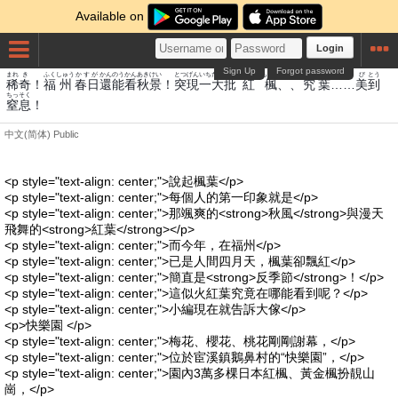
Available on
Login
Sign Up
Forgot password
まれ
き
ふく
しゅう
かすが
かん
のう
かん
あき
けい
とつ
げん
いちだい
ひ
くれない
もみじ
きゅう
は
び
とう
稀
奇
！
福
州
春日
還
能
看
秋
景
！
突
現
一大
批
紅
楓
、、
究
葉
……
美
到
ちっそく
窒息
！
中文(简体)
Public
<p style="text-align: center;">說起楓葉</p>
<p style="text-align: center;">每個人的第一印象就是</p>
<p style="text-align: center;">那颯爽的<strong>秋風</strong>與漫天
飛舞的<strong>紅葉</strong></p>
<p style="text-align: center;">而今年，在福州</p>
<p style="text-align: center;">已是人間四月天，楓葉卻飄紅</p>
<p style="text-align: center;">簡直是<strong>反季節</strong>！</p>
<p style="text-align: center;">這似火紅葉究竟在哪能看到呢？</p>
<p style="text-align: center;">小編現在就告訴大傢</p>
<p>快樂園 </p>
<p style="text-align: center;">梅花、櫻花、桃花剛剛謝幕，</p>
<p style="text-align: center;">位於宦溪鎮鵝鼻村的“快樂園”，</p>
<p style="text-align: center;">園內3萬多棵日本紅楓、黃金楓扮靚山
崗，</p>