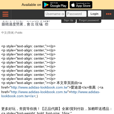
Available on
Login
Sign Up
Forgot password
め
せい
かど
ろう
るい
かい
しゅつげん
ぎ
さp�？
眼
睛
過度
勞
累
，
會
出現
犠
些
中文(简体)
Public
<p style="text-align: center;"></p>
<p style="text-align: center;"></p>
<p style="text-align: center;"></p>
<p style="text-align: center;"></p>
<p style="text-align: center;"></p>
<p style="text-align: center;"></p>
<p style="text-align: center;"></p>
<p style="text-align: center;"></p>
<p style="text-align: center;"></p>
<p style="text-align: center;"></p> 本文章頁面由<a
href="
http://www.adidas-lookbook.com.tw
">愛迪達</a>推薦（<a
href="
http://www.adidas-lookbook.com.tw
">
http://www.adidas-
lookbook.com.tw</a>
;）
更多好玩，夯貨等你挑！【正品代購】全家/貨到付款，加赖即送禮品：
<a style="font-weight: bold; font-size: 16px;"