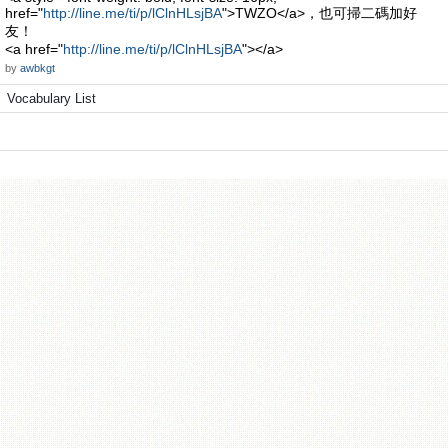
href="
http://line.me/ti/p/lClnHLsjBA
">TWZO</a>，也可掃二碼加好
友！
<a href="
http://line.me/ti/p/lClnHLsjBA
"></a>
by
awbkgt
Vocabulary List