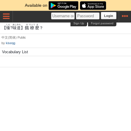
Available on
Login
Sign Up
Forgot password
しん
あじ
みち
が
りょう
ま
【
臻
?
味
道
】
餓
瞭
麼
？
中文(简体)
Public
by
kiseqg
Vocabulary List