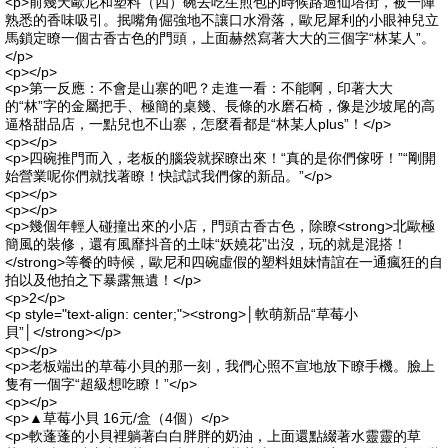
<p>前幾天歐尼和塑料（四）碗去吃生煎包的時候路過仙塔街，被一陣
熟悉的香味吸引。抿嘴角倔強地不讓口水滑落，歐尼犀利的小眼神兒立
馬鎖定瞭一個古香古色的門頭，上面赫然寫著大大的三個字“林某人”。
</p>
<p></p>
<p>第一反應：不會是山寨的吧？走進一看：不能啊，印著大大
的“林”字的金屬把手、極簡的桌幾、長條的水磨石椅，像是沙坡尾的高
逼格甜品店，一點兒也不山寨，怎麼看都是“林某人plus”！</p>
<p></p>
<p>四碗推門而入，老板的腦袋就探瞭出來！“真的是你們傢呀！”“剛開
始營業呢你們就找著瞭！快試試我們傢的新品。”</p>
<p></p>
<p></p>
<p>幾個年輕人碰撞出來的小店，門頭古香古色，除瞭<strong>北歐極
簡風的裝修，還有風靡抖音的土味“妖嬈花”出沒，玩的就是混搭！
</strong>等餐的時候，歐尼和四碗虛假的塑料姐妹情誼在一通瘋狂的自
拍以及他拍之下暴露無遺！</p>
<p>2</p>
<p style="text-align: center;"><strong>│軟萌新品“草莓小
貝”│</strong></p>
<p></p>
<p>老板端出的草莓小貝的那一刻，我們心照不宣地放下瞭手機。臉上
隻有一個字“超級想吃瞭！”</p>
<p></p>
<p>▲草莓小貝 16元/盒（4個）</p>
<p>軟蓬蓬的小貝裡躺著白白胖胖的奶油，上面還點綴著水靈靈的草