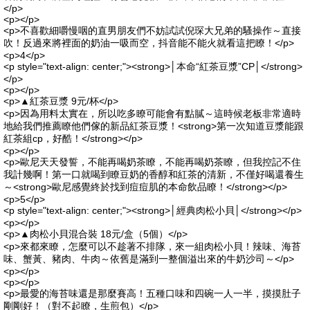
</p>
<p></p>
<p>不喜歡細嚼慢咽的直男朋友們不妨試試倪琛大兄弟的騷操作～直接
吹！反過來將裡面的奶油一吸而空，抖音能不能火就看這把瞭！</p>
<p>4</p>
<p style="text-align: center;"><strong>│本命“紅茶豆漿”CP│</strong>
</p>
<p></p>
<p>▲紅茶豆漿 9元/杯</p>
<p>因為用料太實在，所以吃多瞭可能會有點膩～這時候老板非常適時
地給我們推薦瞭他們傢的新品紅茶豆漿！<strong>第一次知道豆漿能跟
紅茶組cp，好酷！</strong></p>
<p></p>
<p>歐尼天天發誓，不能再喝奶茶瞭，不能再喝奶茶瞭，但我控記不住
我計幾啊！第一口就喝到瞭豆奶的香醇和紅茶的清新，不僅好喝還養生
～<strong>歐尼感覺終於找到痘痘肌的本命飲品瞭！</strong></p>
<p>5</p>
<p style="text-align: center;"><strong>│經典肉松小貝│</strong></p>
<p></p>
<p>▲肉松小貝混合裝 18元/盒（5個）</p>
<p>來都來瞭，怎麼可以不趁著不排隊，來一組肉松小貝！辣味、海苔
味、蟹黃、豬肉、牛肉～依舊是滿到一整個溢出來的牛奶沙司～</p>
<p></p>
<p></p>
<p>最愛的海苔味還是那麼賽高！五種口味和四碗一人一半，摸摸肚子
剛剛好！（對不起瞭，生煎包）</p>