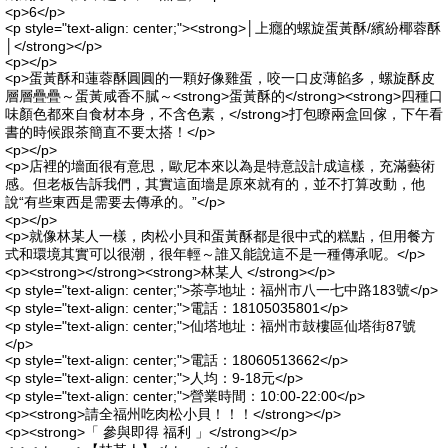
<p>6</p>
<p style="text-align: center;"><strong>│上癮的螺旋蛋黃酥/繽紛椰蓉酥
│</strong></p>
<p></p>
<p>蛋黃酥和蓮蓉酥圓圓的一顆好像雞蛋，咬一口皮薄餡多，螺旋酥皮
層層疊疊～蛋黃咸香不膩～<strong>蛋黃酥的</strong><strong>四種口
味顏色都來自食材本身，不含色素，</strong>打包瞭兩盒回傢，下午看
書的時候跟茶簡直不要太搭！</p>
<p></p>
<p>店裡的墻面很有意思，歐尼本來以為是特意設計成這樣，充滿藝術
感。但老板告訴我們，其實這面墻是原來就有的，並不打算改動，他
說“有些東西是需要去傳承的。”</p>
<p></p>
<p>就像林某人一樣，肉松小貝和蛋黃酥都是很中式的糕點，但用餐方
式和環境其實可以很潮，很年輕～誰又能說這不是一種傳承呢。</p>
<p><strong></strong><strong>林某人 </strong></p>
<p style="text-align: center;">茶亭地址：福州市八一七中路183號</p>
<p style="text-align: center;">電話：18105035801</p>
<p style="text-align: center;">仙塔地址：福州市鼓樓區仙塔街87號
</p>
<p style="text-align: center;">電話：18060513662</p>
<p style="text-align: center;">人均：9-18元</p>
<p style="text-align: center;">營業時間：10:00-22:00</p>
<p><strong>請全福州吃肉松小貝！！！</strong></p>
<p><strong>「 參與即得 福利 」</strong></p>