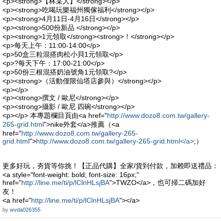
<p><strong>【林某人】</strong></p>
<p><strong>吃喝玩樂福州獨傢福利</strong></p>
<p><strong>4月11日-4月16日</strong></p>
<p><strong>500份新品 </strong></p>
<p><strong>1元領取</strong><strong>！</strong></p>
<p>每天上午：11:00-14:00</p>
<p>50盒三粒混搭肉松小貝1元領取</p>
<p>?每天下午：17:00-21:00</p>
<p>50份三根混搭奶油號角1元領取?</p>
<p><strong>（活動僅限仙塔店參與）</strong></p>
<p></p>
<p><strong>撰文 / 歐尼</strong></p>
<p><strong>攝影 / 歐尼 四碗</strong></p>
<p></p> 本專題欄目頁由<a href="
http://www.dozo8.com.tw/gallery-
265-grid.html
">nike外套</a>推薦（<a
href="
http://www.dozo8.com.tw/gallery-265-
grid.html
">
http://www.dozo8.com.tw/gallery-265-grid.html</a>
;）
更多好玩，夯貨等你挑！【正品代購】全家/貨到付款，加赖即送禮品：
<a style="font-weight: bold; font-size: 16px;"
href="
http://line.me/ti/p/lClnHLsjBA
">TWZO</a>，也可掃二碼加好
友！
<a href="
http://line.me/ti/p/lClnHLsjBA
"></a>
by
wvda026355