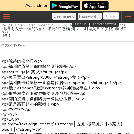
Available on
Login
Sign Up
Forgot password
せん
とう
まち
ひとで
いっこ
てき
あか
あぶら
ごう
かく
せっけん
ふく
しゅう
もくそく
しゃ
き
みせ
また
よう
ひ
とどろき
さく
仙
塔
街
人手
一個
的
“
垢
油
號
角
”
席卷
福
州
，
目測
這
黄
店
又
要
被
轟
炸
りょう
瞭
！
中文(简体)
Public
<p>說起肉松小貝</p>
<p>福州吃貨第一個想起的應該就是</p>
<p><strong>林 某 人</strong></p>
<p>每天賣出<strong>3000+</strong>隻！</p>
<p>福州圈卡銷量榜一直都是位居<strong>Top 1</strong>！</p>
<p>幾乎<strong>0差評</strong>的神話級存在！</p>
<p>搶手程度到瞭歐尼每次傍晚7點後過去</p>
<p>都怕沒貨，像個賭徒一樣提心吊膽。</p>
<p>還是贏面超小的那種！</p>
<p>??????</p>
<p></p>
<p>1</p>
<p style="text-align: center;"><strong>│古風+極簡風的【林某人】
plus！│</strong></p>