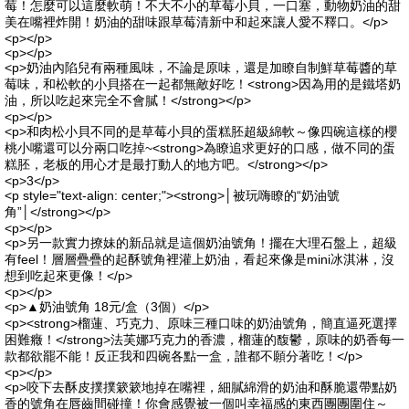
莓！怎麼可以這麼軟萌！不大不小的草莓小貝，一口塞，動物奶油的甜
美在嘴裡炸開！奶油的甜味跟草莓清新中和起來讓人愛不釋口。</p>
<p></p>
<p></p>
<p>奶油內陷兒有兩種風味，不論是原味，還是加瞭自制鮮草莓醬的草
莓味，和松軟的小貝搭在一起都無敵好吃！<strong>因為用的是鐵塔奶
油，所以吃起來完全不會膩！</strong></p>
<p></p>
<p>和肉松小貝不同的是草莓小貝的蛋糕胚超級綿軟～像四碗這樣的櫻
桃小嘴還可以分兩口吃掉~<strong>為瞭追求更好的口感，做不同的蛋
糕胚，老板的用心才是最打動人的地方吧。</strong></p>
<p>3</p>
<p style="text-align: center;"><strong>│被玩嗨瞭的“奶油號
角”│</strong></p>
<p></p>
<p>另一款實力撩妹的新品就是這個奶油號角！擺在大理石盤上，超級
有feel！層層疊疊的起酥號角裡灌上奶油，看起來像是mini冰淇淋，沒
想到吃起來更像！</p>
<p></p>
<p>▲奶油號角 18元/盒（3個）</p>
<p><strong>榴蓮、巧克力、原味三種口味的奶油號角，簡直逼死選擇
困難癥！</strong>法芙娜巧克力的香濃，榴蓮的馥鬱，原味的奶香每一
款都欲罷不能！反正我和四碗各點一盒，誰都不願分著吃！</p>
<p></p>
<p>咬下去酥皮撲撲簌簌地掉在嘴裡，細膩綿滑的奶油和酥脆還帶點奶
香的號角在唇齒間碰撞！你會感覺被一個叫幸福感的東西團團圍住～