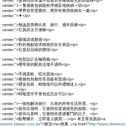
t-align: center;">隻為找你永遠不知道丟在哪個旮旯的卸妝棉</p>
t-align: center;">一隻過夜包就能有序穩妥地收納一切</p>
t-align: center;">帶齊你所需要的，將所有東西收納在一處</p>
gn: center;">▼</p>
-align: center;">無論是商務出差、旅行、過年回傢</p>
lign: center;">它真的太方便瞭</p>
lign: center;">最後說道顏值</p>
-align: center;">對於挑剔追求精致的女生來說</p>
align: center;">它是好品味的體現</p>
align: center;">包型設計走極簡風</p>
-align: center;">櫻草黃的配色活潑不過時</p>
align: center;">手感柔軟，啞光質地</p>
-align: center;">整個包包都非常高級有質感</p>
-align: center;">禮盒包裝，精致地可以作禮物送人</p>
n: center;"></p>
-align: center;">時髦度作手拿包也完全可以</p>
t-align: center;">一個包解決旅行、出差的所有生活所需。</p>
t-align: center;">當你出遊時，它會陪你度過愜意的假期。</p>
t-align: center;">當你出差時，它會陪你度過奮鬥的日子。</p>
ign: center;">點擊圖片，立即進入購買↓↓↓</p> 本文章頁面由<a
ikestore-taiwan.com.tw/
">耐吉</a>推薦（<a href="
http://www.nikestore-