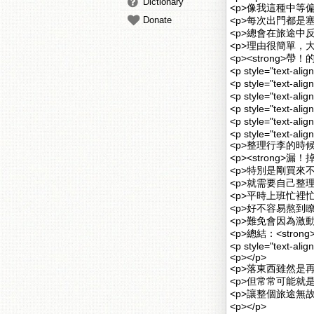
Dictionary
<p>像我這種中等偏
Donate
<p>每次出門都是塞
<p>總會在旅途中反省自
<p>理由很簡單，大
<p><strong>帶
<p style="tex
<p style="text
<p style="text
<p style="text-a
<p style="text-
<p style="text-ali
<p>整理行李的時候
<p><strong>漏
<p>特別是剛買來不
<p>就需要自己整理
<p>平時上班忙裡忙
<p>好不容易熬到瞭
<p>難免會因為激動
<p>總結：<stron
<p style="text-ali
<p></p>
<p>落東西雖然是
<p>但常常可能就
<p>讓整個旅途無
<p></p>