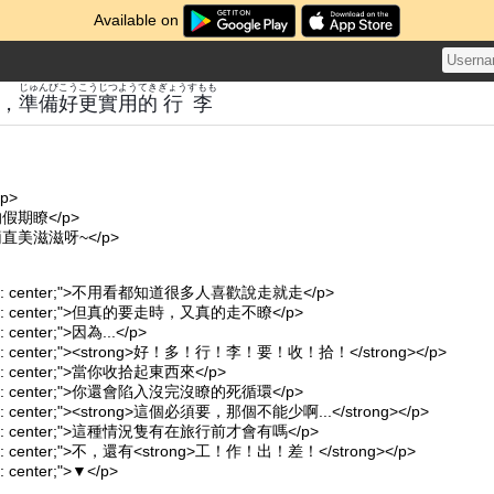
Available on
じゅんび
こう
こう
じつ
よう
てき
ぎょう
すもも
，
準備
好
更
實
用
的
行
李
p>
假期瞭</p>
直美滋滋呀~</p>
-align: center;">不用看都知道很多人喜歡說走就走</p>
-align: center;">但真的要走時，又真的走不瞭</p>
gn: center;">因為...</p>
-align: center;"><strong>好！多！行！李！要！收！拾！</strong></p>
align: center;">當你收拾起東西來</p>
-align: center;">你還會陷入沒完沒瞭的死循環</p>
align: center;"><strong>這個必須要，那個不能少啊...</strong></p>
-align: center;">這種情況隻有在旅行前才會有嗎</p>
align: center;">不，還有<strong>工！作！出！差！</strong></p>
gn: center;">▼</p>