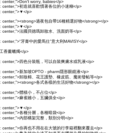
n: center;">Don't worry, babies</p>
-align: center;">初造就喜歡慣著各位的小迷糊</p>
gn: center;">▼</p>
align: center;"><strong>過夜包自帶16種精選好物</strong></p>
gn: center;">▼</p>
-align: center;">法國貝德瑪卸妝水、洗面奶等</p>
align: center;">“牙膏中的愛馬仕”意大利MAVISY</p>
手工香薰蠟燭</p>
t-align: center;">四色分裝瓶，可以自裝爽膚水或乳液</p>
align: center;">新加坡OPTO - pharm隱形眼鏡液</p>
t-align: center;">卸妝棉、花王護墊、橡皮筋、魔術發帖等</p>
align: center;"><strong>各式各樣的生活好物</strong></p>
lign: center;">體積小，不占位</p>
align: center;">麻雀雖小，五臟俱全</p>
gn: center;">▼</p>
align: center;">各種分層，各種暗袋</p>
-align: center;">內部構架完整，類別分明</p>
t-align: center;">你再也不用在在大號的行李箱裡翻來覆去</p>