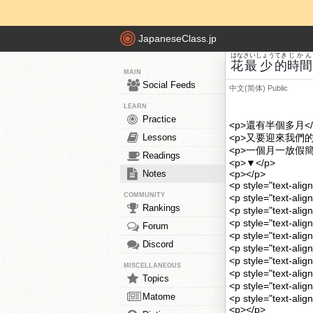
JapaneseClass.jp
はな
さいしょう
てき
じかん
花
最少
的
時間
MAIN
Social Feeds
中文(简体)
Public
LEARN
Practice
<p>還有半個多月</
Lessons
<p>又要迎來我們的
<p>一個月一放假簡
Readings
<p>▼</p>
Notes
<p></p>
<p style="text
COMMUNITY
<p style="text
Rankings
<p style="text-ali
<p style="text
Forum
<p style="text-
Discord
<p style="text
<p style="text-
MISCELLANEOUS
<p style="text
Topics
<p style="text-
Matome
<p style="text-ali
<p></p>