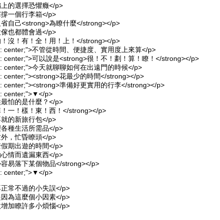
上的選擇恐懼癥</p>
撐一個行李箱</p>
己<strong>為瞭什麼</strong></p>
傢也都體會過</p>
！的！沒！有！全！用！上！</strong></p>
t-align: center;">不管從時間、便捷度、實用度上來算</p>
-align: center;">可以說是<strong>很！不！劃！算！瞭！</strong></p>
-align: center;">今天就聊聊如何在出遠門的時候</p>
lign: center;"><strong>花最少的時間</strong></p>
align: center;"><strong>準備好更實用的行李</strong></p>
gn: center;">▼</p>
最怕的是什麼？</p>
！掉！一！樣！東！西！</strong></p>
就的新旅行包</p>
各種生活所需品</p>
外，忙昏瞭頭</p>
假期出遊的時間</p>
心情而遺漏東西</p>
g>容易落下某個物品</strong></p>
gn: center;">▼</p>
再正常不過的小失誤</p>
是因為這麼個小因素</p>
故增加瞭許多小煩惱</p>