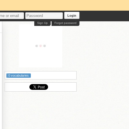
Login
Sign Up
Forgot password
0 vocabularies