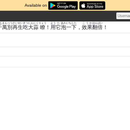
Available on
んまん
べつ
さいせい
きつ
にんにく
りょう
よう
た
あわ
いち
した
こうか
ほん
ばい
千萬
別
再生
吃
大蒜
瞭
！
用
它
泡
一
下
，
效果
翻
倍
！