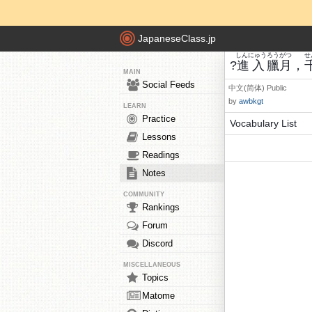
JapaneseClass.jp
しんにゅう
ろう
がつ
せ
?
進入
臘
月
，
MAIN
Social Feeds
中文(简体)
Public
by
awbkgt
LEARN
Practice
Vocabulary List
Lessons
Readings
Notes
COMMUNITY
Rankings
Forum
Discord
MISCELLANEOUS
Topics
Matome