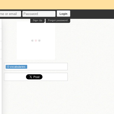
Login
Sign Up
Forgot password
0 vocabularies