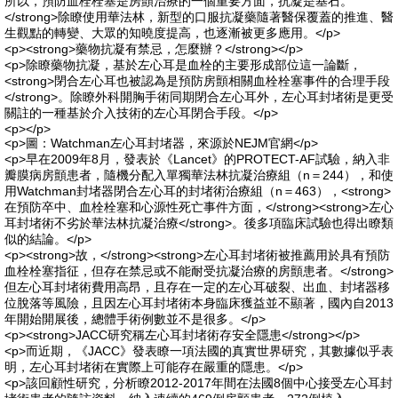
所以，預防血栓栓塞是房顫治療的一個重要方面，抗凝是基石。
</strong>除瞭使用華法林，新型的口服抗凝藥隨著醫保覆蓋的推進、醫
生觀點的轉變、大眾的知曉度提高，也逐漸被更多應用。</p>
<p><strong>藥物抗凝有禁忌，怎麼辦？</strong></p>
<p>除瞭藥物抗凝，基於左心耳是血栓的主要形成部位這一論斷，
<strong>閉合左心耳也被認為是預防房顫相關血栓栓塞事件的合理手段
</strong>。除瞭外科開胸手術同期閉合左心耳外，左心耳封堵術是更受
關註的一種基於介入技術的左心耳閉合手段。</p>
<p></p>
<p>圖：Watchman左心耳封堵器，來源於NEJM官網</p>
<p>早在2009年8月，發表於《Lancet》的PROTECT-AF試驗，納入非
瓣膜病房顫患者，隨機分配入單獨華法林抗凝治療組（n＝244），和使
用Watchman封堵器閉合左心耳的封堵術治療組（n＝463），<strong>
在預防卒中、血栓栓塞和心源性死亡事件方面，</strong><strong>左心
耳封堵術不劣於華法林抗凝治療</strong>。後多項臨床試驗也得出瞭類
似的結論。</p>
<p><strong>故，</strong><strong>左心耳封堵術被推薦用於具有預防
血栓栓塞指征，但存在禁忌或不能耐受抗凝治療的房顫患者。</strong>
但左心耳封堵術費用高昂，且存在一定的左心耳破裂、出血、封堵器移
位脫落等風險，且因左心耳封堵術本身臨床獲益並不顯著，國內自2013
年開始開展後，總體手術例數並不是很多。</p>
<p><strong>JACC研究稱左心耳封堵術存安全隱患</strong></p>
<p>而近期，《JACC》發表瞭一項法國的真實世界研究，其數據似乎表
明，左心耳封堵術在實際上可能存在嚴重的隱患。</p>
<p>該回顧性研究，分析瞭2012-2017年間在法國8個中心接受左心耳封