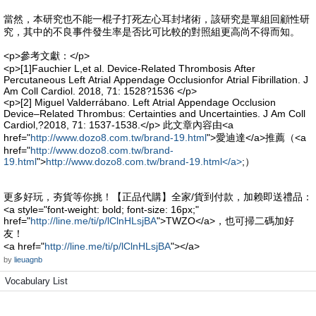
當然，本研究也不能一棍子打死左心耳封堵術，該研究是單組回顧性研
究，其中的不良事件發生率是否比可比較的對照組更高尚不得而知。
<p>參考文獻：</p>
<p>[1]Fauchier L,et al. Device-Related Thrombosis After
Percutaneous Left Atrial Appendage Occlusionfor Atrial Fibrillation. J
Am Coll Cardiol. 2018, 71: 1528?1536 </p>
<p>[2] Miguel Valderrábano. Left Atrial Appendage Occlusion
Device–Related Thrombus: Certainties and Uncertainties. J Am Coll
Cardiol,?2018, 71: 1537-1538.</p> 此文章內容由<a
href="
http://www.dozo8.com.tw/brand-19.html
">愛迪達</a>推薦（<a
href="
http://www.dozo8.com.tw/brand-
19.html
">
http://www.dozo8.com.tw/brand-19.html</a>
;）
更多好玩，夯貨等你挑！【正品代購】全家/貨到付款，加赖即送禮品：
<a style="font-weight: bold; font-size: 16px;"
href="
http://line.me/ti/p/lClnHLsjBA
">TWZO</a>，也可掃二碼加好
友！
<a href="
http://line.me/ti/p/lClnHLsjBA
"></a>
by
lieuagnb
Vocabulary List