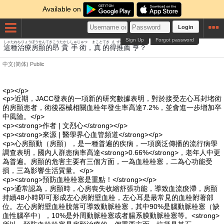
Available on
Login
Sign Up
Forgot password
しゃ
たね
ちりょう
ぼう
せん
てき
こう
たかし
しゅじゅつ
まこと
てき
え
すいせん
とおる
這
種
治療
房
顫
的
昂
貴
手術
，
真
的
得
推薦
亨
？
中文(简体)
Public
<p></p>
<p>近期，JACC發表的一項新的研究數據表明，對於接受左心耳封堵術
的房顫患者，術後器械相關血栓年發生率高達7.2%，並會進一步增加卒
中風險。</p>
<p><strong>作者 | 文烈心</strong></p>
<p><strong>來源 | 醫學界心血管頻道</strong></p>
<p>心房顫動（房顫），是一種普遍的疾病，一項廣泛傳播的流行病學
調查表明，國內人群患病率高達<strong>0.66%</strong>，老年人中更
為普遍。房顫的危害主要有三個方面，一為血栓栓塞，二為心功能受
損，三為影響生活質量。</p>
<p><strong>預防血栓栓塞是重點！</strong></p>
<p>通常認為，房顫時，心房喪失收縮舒張功能，導致血流瘀滯，房顫
持續48小時即可形成左心房附壁血栓，左心耳是最常見的血栓附著部
位。左心房附壁血栓脫落可導致動脈栓塞，其中90%是腦動脈栓塞（缺
血性腦卒中），10%是外周動脈栓塞或者腸系膜動脈栓塞等。<strong>