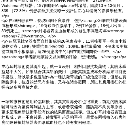
堵術患者的隨訪資料。納入連續的469例房顫患者，272例植入
Watchman封堵器，197例應用Amplatzer封堵器。隨訪13 ± 13個月，
339 （72.3%）例患者至少接受瞭一次評估左心耳情況的影像學檢查。
</p>
<p>在89例患者中，發現98例不良事件，包括<strong>26例封堵器表面
血栓形成</strong>，19例缺血性腦卒中，2例TIA發作，18例大出血，
33例死亡。<strong>封堵器表面血栓形成的發生率高達每年</strong>
<strong>7.2%</strong>。</p>
<p>在發現封堵器表面血栓形成的26例患者中，11例接受單一抗血小板
藥物治療，1例行雙重抗血小板治療，10例口服抗凝藥物，4例未服用抗
凝或抗血小板藥物，這26例患者中的4例在隨訪期間發生卒中。</p>
<p><strong>筆者讀罷該論文及同期的評論，想到幾點：</strong></p>
左心耳封堵術從其誕生起，就一直表明，相對口服抗凝藥物，其臨床獲
益是不大的。如果結合其高昂的費用，那麼其獲益成本分析結果可能更
不樂觀，所以最多也隻能作為一種抗凝背後的二線治療手段，但是在實
際臨床中，抗凝的禁忌有多強，又存在諸多疑問，所以其應用指征的把
握有諸多可商榷之處。
一項醫療技術應用於臨床後，其真實世界分析也很重要，前期的臨床試
驗可能因為廠傢等利益方主導，或者發表偏倚、隨訪期不夠長等原因，
更多呈現瞭新技術手段有效的結果而產生誤導。但左心耳封堵器表面血
栓形成，這一不良後果，確實要引起足夠重視，畢竟在同樣植入心房的
房間隔缺損封堵器表面形成血栓也不時有案例報道。