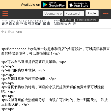
Available on
Login
Sign Up
Forgot password
そうい
ほう
じょ
か
ちゅうごく
あり
しゃ
さま
てき
ちょう
し
われ
がん
い
てん
てん
きょp�
創意
逢
如
果
中國
有
這
樣
的
超
市
，
我
願
意
天
天
去
中文(简体)
Public
<p>Boredpanda上收集瞭一波超市和商店的創意設計，可以讓顧客買東
西的時候更便利，可以說很贊瞭！</p>
<p>可以自己選擇是否需要店員幫助。</p>
<p></p>
<p>專門的購物車電梯。</p>
<p></p>
<p>自帶計算器的超市購物車。</p>
<p></p>
<p>傢長們購物的時候，商店給小孩們提供新鮮的免費水果可以隨便
吃。</p>
<p></p>
<p>根據香蕉的成熟程度分類，有現在可以吃的，放一到兩天的，和放
三到四天的。</p>
<p></p>