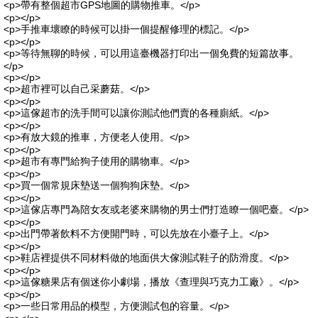
<p>帶有整個超市GPS地圖的購物推車。</p>
<p></p>
<p>手推車壞瞭的時候可以掛一個提醒修理的標記。</p>
<p></p>
<p>等待無聊的時候，可以用這臺機器打印出一個免費的短篇故事。
</p>
<p></p>
<p>超市裡可以自己采蘑菇。</p>
<p></p>
<p>這傢超市的洗手間可以讓你測試他們賣的各種廁紙。</p>
<p></p>
<p>有放大鏡的推車，方便老人使用。</p>
<p></p>
<p>超市有專門給狗子使用的購物車。</p>
<p></p>
<p>買一個常規床墊送一個狗狗床墊。</p>
<p></p>
<p>這傢店專門為陪女友或老婆來購物的男士們打造瞭一個吧臺。</p>
<p></p>
<p>出門帶著飲料不方便開門時，可以先放在小臺子上。</p>
<p></p>
<p>鞋店裡提供不同材料做的地面供大傢測試鞋子的防滑度。</p>
<p></p>
<p>這傢糖果店有個迷你小劇場，播放《查理與巧克力工廠》。</p>
<p></p>
<p>一些日常用品的模型，方便測試包的容量。</p>