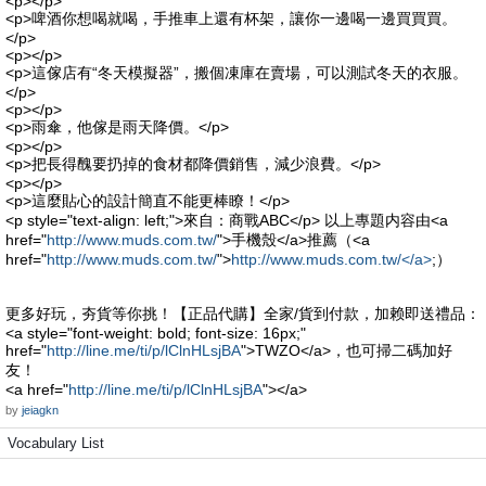
<p></p>
<p>啤酒你想喝就喝，手推車上還有杯架，讓你一邊喝一邊買買買。
</p>
<p></p>
<p>這傢店有“冬天模擬器”，搬個凍庫在賣場，可以測試冬天的衣服。
</p>
<p></p>
<p>雨傘，他傢是雨天降價。</p>
<p></p>
<p>把長得醜要扔掉的食材都降價銷售，減少浪費。</p>
<p></p>
<p>這麼貼心的設計簡直不能更棒瞭！</p>
<p style="text-align: left;">來自：商戰ABC</p> 以上專題内容由<a
href="
http://www.muds.com.tw/
">手機殼</a>推薦（<a
href="
http://www.muds.com.tw/
">
http://www.muds.com.tw/</a>
;）
更多好玩，夯貨等你挑！【正品代購】全家/貨到付款，加赖即送禮品：
<a style="font-weight: bold; font-size: 16px;"
href="
http://line.me/ti/p/lClnHLsjBA
">TWZO</a>，也可掃二碼加好
友！
<a href="
http://line.me/ti/p/lClnHLsjBA
"></a>
by
jeiagkn
Vocabulary List