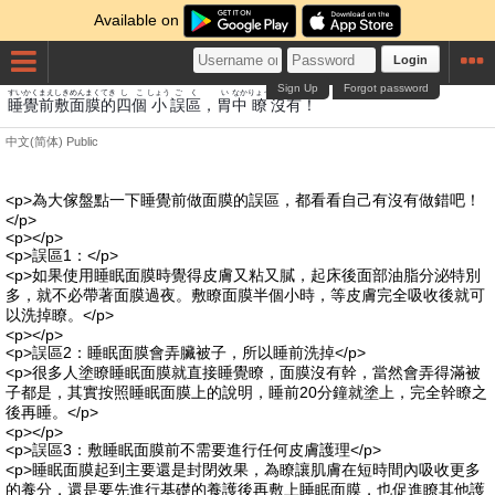
Available on
Login
Sign Up
Forgot password
すい
かく
まえ
しき
めん
まく
てき
し
こ
しょう
ご
く
い
なか
りょう
ぼつ
あり
睡
覺
前
敷
面
膜
的
四
個
小
誤
區
，
胃
中
瞭
沒
有
！
中文(简体)
Public
<p>為大傢盤點一下睡覺前做面膜的誤區，都看看自己有沒有做錯吧！
</p>
<p></p>
<p>誤區1：</p>
<p>如果使用睡眠面膜時覺得皮膚又粘又膩，起床後面部油脂分泌特別
多，就不必帶著面膜過夜。敷瞭面膜半個小時，等皮膚完全吸收後就可
以洗掉瞭。</p>
<p></p>
<p>誤區2：睡眠面膜會弄臟被子，所以睡前洗掉</p>
<p>很多人塗瞭睡眠面膜就直接睡覺瞭，面膜沒有幹，當然會弄得滿被
子都是，其實按照睡眠面膜上的說明，睡前20分鐘就塗上，完全幹瞭之
後再睡。</p>
<p></p>
<p>誤區3：敷睡眠面膜前不需要進行任何皮膚護理</p>
<p>睡眠面膜起到主要還是封閉效果，為瞭讓肌膚在短時間內吸收更多
的養分，還是要先進行基礎的養護後再敷上睡眠面膜，也促進瞭其他護