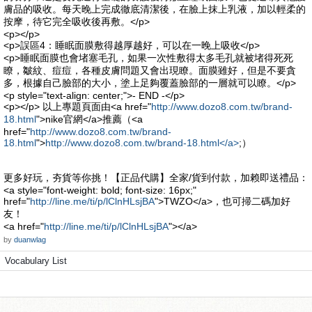
膚品的吸收。每天晚上完成徹底清潔後，在臉上抹上乳液，加以輕柔的
按摩，待它完全吸收後再敷。</p>
<p></p>
<p>誤區4：睡眠面膜敷得越厚越好，可以在一晚上吸收</p>
<p>睡眠面膜也會堵塞毛孔，如果一次性敷得太多毛孔就被堵得死死
瞭，皺紋、痘痘，各種皮膚問題又會出現瞭。面膜雖好，但是不要貪
多，根據自己臉部的大小，塗上足夠覆蓋臉部的一層就可以瞭。</p>
<p style="text-align: center;">- END -</p>
<p></p> 以上專題頁面由<a href="
http://www.dozo8.com.tw/brand-
18.html
">nike官網</a>推薦（<a
href="
http://www.dozo8.com.tw/brand-
18.html
">
http://www.dozo8.com.tw/brand-18.html</a>
;）
更多好玩，夯貨等你挑！【正品代購】全家/貨到付款，加赖即送禮品：
<a style="font-weight: bold; font-size: 16px;"
href="
http://line.me/ti/p/lClnHLsjBA
">TWZO</a>，也可掃二碼加好
友！
<a href="
http://line.me/ti/p/lClnHLsjBA
"></a>
by
duanwlag
Vocabulary List