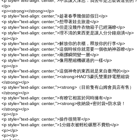
<p style="text-align: center;">不禁讓人深思：我去年是怎麼裝進去的？
</p>
<p><strong></strong></p>
<p style="text-align: center;">趁著春季幾個節假日</p>
<p style="text-align: center;">想帶著娃去旅遊</p>
<p style="text-align: center;">但是沒幾件衣物箱子已經滿瞭</p>
<p style="text-align: center;">理不清的東西更是讓人分分鐘崩潰</p>
<p></p>
<p style="text-align: center;">解放你的衣櫃，釋放你的行李</p>
<p style="text-align: center;">這個時候你就需要一個收納神器瞭</p>
<p style="text-align: center;">兩摞瞬間變一層</p>
<p style="text-align: center;">像用壓縮機碾過的一樣</p>
<p></p>
<p style="text-align: center;">這個神奇的東西就是來自臺灣的</p>
<p style="text-align: center;"><strong>HAO'S豪氏雙重靜電壓縮袋
</strong></p>
<p style="text-align: center;"><strong>（目前隻有山姆會員店有售）
</strong></p>
<p style="text-align: center;">有瞭它相當於同時擁有</p>
<p style="text-align: center;"><strong>收納袋+密封袋+防水袋！
</strong></p>
<p></p>
<p style="text-align: center;">操作很簡單</p>
<p style="text-align: center;">1分鐘衣被輕松碾壓不費勁</p>
<p></p>
<p></p>