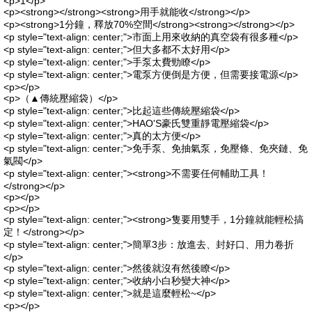
<p>1</p>
<p><strong></strong><strong>用手就能收</strong></p>
<p><strong>1分鐘，釋放70%空間</strong><strong></strong></p>
<p style="text-align: center;">市面上用來收納的真空袋有很多種</p>
<p style="text-align: center;">但大多都不太好用</p>
<p style="text-align: center;">手泵太費勁瞭</p>
<p style="text-align: center;">電泵方便倒是方便，但需要接電源</p>
<p></p>
<p>（▲傳統壓縮袋）</p>
<p style="text-align: center;">比起這些傳統壓縮袋</p>
<p style="text-align: center;">HAO'S豪氏雙重靜電壓縮袋</p>
<p style="text-align: center;">真的太方便</p>
<p style="text-align: center;">免手泵、免抽氣泵，免壓條、免夾鏈、免
氣閥</p>
<p style="text-align: center;"><strong>不需要任何輔助工具！
</strong></p>
<p></p>
<p></p>
<p style="text-align: center;"><strong>隻要用雙手，1分鐘就能輕松搞
定！</strong></p>
<p style="text-align: center;">簡單3步：放進去、封好口、用力卷折
</p>
<p style="text-align: center;">然後就沒有然後瞭</p>
<p style="text-align: center;">收納小白秒變大神</p>
<p style="text-align: center;">就是這麼輕松~</p>
<p></p>