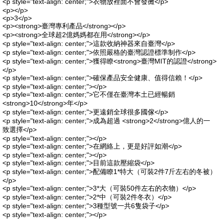
<p style="text-align: center;">衣物放裡面不會發黴</p>
<p></p>
<p>3</p>
<p><strong>臺灣專利產品</strong></p>
<p><strong>全球超2億媽媽都在用</strong></p>
<p style="text-align: center;">這款收納神器來自臺灣</p>
<p style="text-align: center;">依照嚴格的臺灣認證標準制作</p>
<p style="text-align: center;">獲得瞭<strong>臺灣MIT的認證</strong>
</p>
<p style="text-align: center;">確保產品安全健康、值得信賴！</p>
<p style="text-align: center;"></p>
<p style="text-align: center;">它不僅在臺灣本土已經暢銷
<strong>10</strong>年</p>
<p style="text-align: center;">更遠銷全球很多國傢</p>
<p style="text-align: center;">成為超過 <strong>2</strong>億人的一
致選擇</p>
<p style="text-align: center;"></p>
<p style="text-align: center;">在網絡上，更是好評如潮</p>
<p style="text-align: center;"></p>
<p style="text-align: center;">目前這款壓縮袋</p>
<p style="text-align: center;">配備瞭1*特大（可裝2件7斤左右的冬被）
</p>
<p style="text-align: center;">3*大（可裝50件左右的衣物）</p>
<p style="text-align: center;">2*中（可裝2件冬衣）</p>
<p style="text-align: center;">3種型號一共6隻袋子</p>
<p style="text-align: center;"></p>