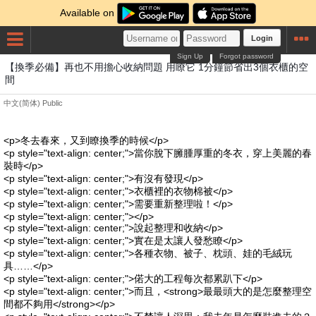
Available on
Login
Sign Up
Forgot password
【換季必備】再也不用擔心收納問題 用瞭它 1分鐘節省出3個衣櫃的空
間
中文(简体)
Public
<p>冬去春來，又到瞭換季的時候</p>
<p style="text-align: center;">當你脫下臃腫厚重的冬衣，穿上美麗的春
裝時</p>
<p style="text-align: center;">有沒有發現</p>
<p style="text-align: center;">衣櫃裡的衣物棉被</p>
<p style="text-align: center;">需要重新整理啦！</p>
<p style="text-align: center;"></p>
<p style="text-align: center;">說起整理和收納</p>
<p style="text-align: center;">實在是太讓人發愁瞭</p>
<p style="text-align: center;">各種衣物、被子、枕頭、娃的毛絨玩
具……</p>
<p style="text-align: center;">偌大的工程每次都累趴下</p>
<p style="text-align: center;">而且，<strong>最最頭大的是怎麼整理空
間都不夠用</strong></p>