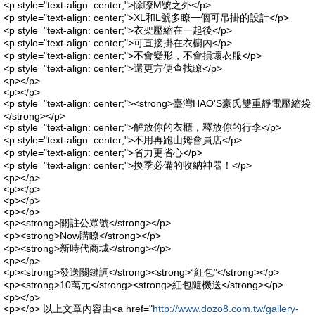
<p style="text-align: center;">除瞭M號之外</p>
<p style="text-align: center;">XL和L號多瞭一個可吊掛的設計</p>
<p style="text-align: center;">衣架壓縮在一起後</p>
<p style="text-align: center;">可直接掛在衣櫥內</p>
<p style="text-align: center;">不會變形，不會損壞衣服</p>
<p style="text-align: center;">還更方便查找瞭</p>
<p></p>
<p></p>
<p style="text-align: center;"><strong>臺灣HAO'S豪氏雙重靜電壓縮袋
</strong></p>
<p style="text-align: center;">解放你的衣櫃，釋放你的行李</p>
<p style="text-align: center;">不用再跑山姆會員店</p>
<p style="text-align: center;">省力更省心</p>
<p style="text-align: center;">換季必備的收納神器！</p>
<p></p>
<p></p>
<p></p>
<p></p>
<p><strong>關註公眾號</strong></p>
<p><strong>Now購瞭</strong></p>
<p><strong>新時代商城</strong></p>
<p></p>
<p><strong>發送關鍵詞</strong><strong>“紅包”</strong></p>
<p><strong>10萬元</strong><strong>紅包隨機送</strong></p>
<p></p>
<p></p> 以上文章內容由<a href="
http://www.dozo8.com.tw/gallery-