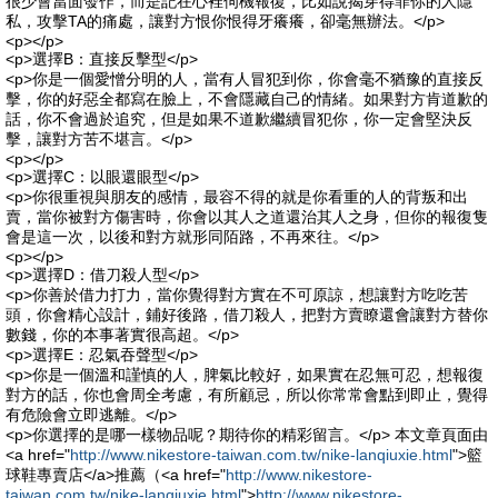
很少會當面發作，而是記在心裡伺機報復，比如說揭穿得罪你的人隱
私，攻擊TA的痛處，讓對方恨你恨得牙癢癢，卻毫無辦法。</p>
<p></p>
<p>選擇B：直接反擊型</p>
<p>你是一個愛憎分明的人，當有人冒犯到你，你會毫不猶豫的直接反
擊，你的好惡全都寫在臉上，不會隱藏自己的情緒。如果對方肯道歉的
話，你不會過於追究，但是如果不道歉繼續冒犯你，你一定會堅決反
擊，讓對方苦不堪言。</p>
<p></p>
<p>選擇C：以眼還眼型</p>
<p>你很重視與朋友的感情，最容不得的就是你看重的人的背叛和出
賣，當你被對方傷害時，你會以其人之道還治其人之身，但你的報復隻
會是這一次，以後和對方就形同陌路，不再來往。</p>
<p></p>
<p>選擇D：借刀殺人型</p>
<p>你善於借力打力，當你覺得對方實在不可原諒，想讓對方吃吃苦
頭，你會精心設計，鋪好後路，借刀殺人，把對方賣瞭還會讓對方替你
數錢，你的本事著實很高超。</p>
<p>選擇E：忍氣吞聲型</p>
<p>你是一個溫和謹慎的人，脾氣比較好，如果實在忍無可忍，想報復
對方的話，你也會周全考慮，有所顧忌，所以你常常會點到即止，覺得
有危險會立即逃離。</p>
<p>你選擇的是哪一樣物品呢？期待你的精彩留言。</p> 本文章頁面由
<a href="
http://www.nikestore-taiwan.com.tw/nike-lanqiuxie.html
">籃
球鞋專賣店</a>推薦（<a href="
http://www.nikestore-
taiwan.com.tw/nike-lanqiuxie.html
">
http://www.nikestore-