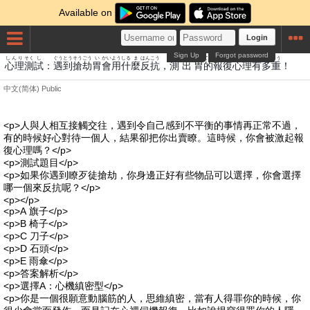
Available on
Login
Sign Up
Forgot password
しんり
そく
し
ぐう
とう
そう
ごう
い
かい
よう
しる
ま
はんこう
そく
しゅつ
い
てき
ほうふく
しんり
あり
たじゅう
心理
測
試
：
遇
到
搶
劫
胃
會
用
什
麼
反抗
，
測
出
胃
的
報復
心理
有
多重
！
中文(简体)
Public
<p>人與人相互接觸交往，遇到令自己感到不平衡的事情再正常不過，
有的時候好心對待一個人，結果卻把你出賣瞭。這時候，你會被激起報
復心理嗎？</p>
<p>測試題目</p>
<p>如果你遇到瞭歹徒搶劫，你身邊正好有些物品可以選擇，你會選擇
哪一個來反抗呢？</p>
<p></p>
<p>A 旗子</p>
<p>B 椅子</p>
<p>C 刀子</p>
<p>D 石頭</p>
<p>E 雨傘</p>
<p>答案解析</p>
<p>選擇A：心機縝密型</p>
<p>你是一個很願意動腦筋的人，思維縝密，當有人得罪你的時候，你