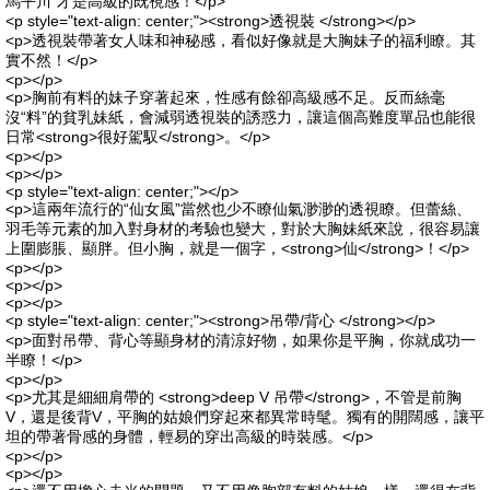
馬平川”才是高級的既視感！</p>
<p style="text-align: center;"><strong>透視裝 </strong></p>
<p>透視裝帶著女人味和神秘感，看似好像就是大胸妹子的福利瞭。其
實不然！</p>
<p></p>
<p>胸前有料的妹子穿著起來，性感有餘卻高級感不足。反而絲毫
沒“料”的貧乳妹紙，會減弱透視裝的誘惑力，讓這個高難度單品也能很
日常<strong>很好駕馭</strong>。</p>
<p></p>
<p></p>
<p style="text-align: center;"></p>
<p>這兩年流行的“仙女風”當然也少不瞭仙氣渺渺的透視瞭。但蕾絲、
羽毛等元素的加入對身材的考驗也變大，對於大胸妹紙來說，很容易讓
上圍膨脹、顯胖。但小胸，就是一個字，<strong>仙</strong>！</p>
<p></p>
<p></p>
<p></p>
<p style="text-align: center;"><strong>吊帶/背心 </strong></p>
<p>面對吊帶、背心等顯身材的清涼好物，如果你是平胸，你就成功一
半瞭！</p>
<p></p>
<p>尤其是細細肩帶的 <strong>deep V 吊帶</strong>，不管是前胸
V，還是後背V，平胸的姑娘們穿起來都異常時髦。獨有的開闊感，讓平
坦的帶著骨感的身體，輕易的穿出高級的時裝感。</p>
<p></p>
<p></p>