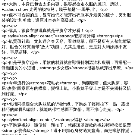
<p>大胸，本身已包含太多內容，很容易搶走衣服的風頭。所以，
Fashion show 走秀的模特兒，幾乎都是“一馬平川”。</p>
<p>但不可否認的是，隻有她們才能穿出衣服本身最美的樣子，突出服
裝的設計和剪裁，還原其本身的高級感。</p>
<p></p>
<p>講真，很多衣服還真就是平胸穿才好看！</p>
<p style="text-align: center;"><strong>套頭薄針織 </strong></p>
<p>氣質薄針織，尤其適合春天穿。看似簡單，卻不是所有人都能駕馭
好。貼合的材質自帶”放大“功能，尤其是淺色，更是對大胸妹紙不友
好，容易顯胖。</p>
<p></p>
<p>但是平胸穿起來，柔軟的材質就會顯得特別溫油和瘦弱，再搭配一
條顯腿長的小短裙，<strong>少女感</strong>很容易就穿出來瞭。</p>
<p></p>
<p></p>
<p>今年流行的<strong>花毛衣</strong>，絢爛吸睛，但大胸穿，容
易“改變”圖案原有的模樣，變得土氣。小胸妹子穿上才是不失獨特又恰
到好處。</p>
<p></p>
<p>包括同樣適合大胸妹紙的V領針織，平胸妹子輕輕拉下一點，露出
精巧的鎖骨和肩部，就能略帶性感而不艷俗，還不擔心走光。</p>
<p></p>
<p style="text-align: center;"><strong>襯衫 </strong></p>
<p>平胸穿襯衫，隨便解一顆扣子，就能讓基礎款的襯衫輕輕松松逆襲
<strong>變高級</strong>！還不用擔心身材過於豐滿，而把襯衫撐滿，