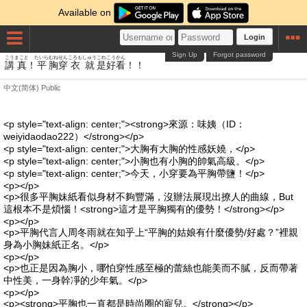
Available on
Login
Sign Up
Forgot password
こう
まこと
たいら
むね
せん
ころも
しゅう
これ
こう
かん
講
真
！
平
胸
穿
衣
就
是
好
看
！！
中文(简体)
Public
<p style="text-align: center;"><strong>來源：味姨（ID：
weiyidaodao222）</strong></p>
<p style="text-align: center;">大胸有大胸的性感妖嬈，</p>
<p style="text-align: center;">小胸也有小胸的帥氣高級。</p>
<p style="text-align: center;">今天，小穿要為平胸帶鹽！</p>
<p></p>
<p>很多平胸妹紙看似身材不夠豐滿，沒辦法展現出撩人的曲線，But
這根本不是煩惱！<strong>這才是平胸獨有的優勢！</strong></p>
<p></p>
<p>平胸代言人周冬雨就在知乎上“平胸的姑娘有什麼優勢/好處？”裡親
身為小胸妹紙正名。</p>
<p></p>
<p>也正是因為胸小，哪怕穿性感至極的蕾絲也能美而不膩，反而帶著
中性美，一身幹凈的少年氣。</p>
<p></p>
<p><strong>平胸也一直都是時尚圈的寵兒。</strong></p>