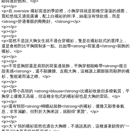
顯得過於飽和。</p>
<p></p>
<p>在 oversize 襯衫當道的季節裡，小胸穿得就是那種空蕩蕩的感覺，
寬松悠哉又適當露膚，配上白襯衫的幹凈，絲毫沒有情欲感，而是
<strong>舒適養眼的剛剛好。</strong></p>
<p></p>
<p></p>
<p></p>
<p>當然不是說大胸女生就不適合穿襯衫，隻是在襯衫款式的選擇上，
還是會相對比平胸限制多一點。比如帶<strong>荷葉邊</strong>裝飾的
襯衫。</p>
<p></p>
<p></p>
<p>不管是胸部還是肩部的荷葉邊裝飾，平胸穿都能略帶<strong>復古
甜美感</strong>，還不顯臃腫。反觀大胸，這種讓上圍膨脹而顯胖的襯
衫，隻能避而遠之瞭。</p>
<p></p>
<p></p>
<p>自帶小高領的 <strong>blouse</strong>比襯衫收斂但多瞭氣質，平
胸穿上優雅又高級，但這種全包式的襯衫卻也是大胸的雷區。</p>
<p></p>
<p>還有頸部<strong>蝴蝶結裝飾</strong>的襯衫，優雅又顯青春氣
息，非常減齡。但對於大胸來說，就顯得“累贅”。</p>
<p></p>
<p></p>
<p>大 V 領的襯衫當然也適合大胸瞭，不過說真的，這種連著鎖骨的“一