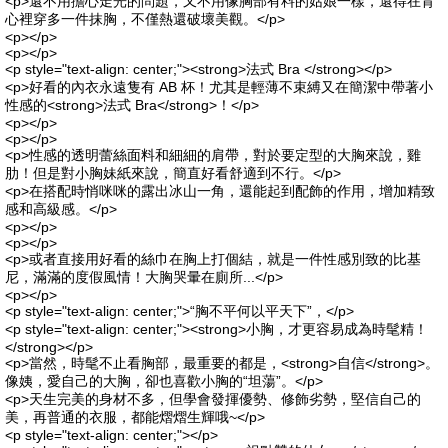
<p>還不用擔心走光的問題，又不用像胸部有料的姑娘一樣，還得在背
心裡穿多一件抹胸，不僅熱還破壞美觀。</p>
<p></p>
<p></p>
<p style="text-align: center;"><strong>法式 Bra </strong></p>
<p>好看的內衣永遠隻有 AB 杯！尤其是輕薄不束縛又在簡潔中帶著小
性感的<strong>法式 Bra</strong>！</p>
<p></p>
<p></p>
<p>性感的透明蕾絲面料和細細的肩帶，對於要定型的大胸來說，雞
肋！但是對小胸妹紙來說，簡直好看舒適到不行。</p>
<p>在搭配時悄咪咪的露出冰山一角，還能起到配飾的作用，增加精致
感和高級感。</p>
<p></p>
<p></p>
<p>或者直接用好看的絲巾在胸上打個結，就是一件性感別致的比基
尼，滿滿的度假風情！大胸哭暈在廁所...</p>
<p></p>
<p style="text-align: center;">“胸不平何以平天下”，</p>
<p style="text-align: center;"><strong>小胸，才更容易成為時髦精！
</strong></p>
<p>當然，時髦不止看胸部，最重要的都是，<strong>自信</strong>。
像姨，愛自己的大胸，卻也喜歡小胸的“坦蕩”。</p>
<p>天生完美的身材不多，但學會發揮優勢、修飾劣勢，堅信自己的
美，再普通的衣服，都能熠熠生輝哦~</p>
<p style="text-align: center;"></p>