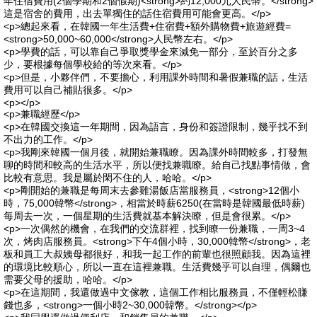
年住宿費用(2個學期和2個假期)<strong>約12,000元人民幣。</strong>
這是宿舍的費用，出去單獨住的話住宿費用可能會更高。</p>
<p>總起來看，在韓國一年生活費+住宿費+額外購物費+旅遊經費=
<strong>50,000~60,000</strong>人民幣左右。</p>
<p>學費的話，可以靠自己爭取獎學金來減免一部分，至於百分之多
少，要根據每個學校給的等次來看。</p>
<p>但是，小夥伴們，不要擔心，利用課外時間和暑假兼職的話，生活
費用可以自己補貼很多。</p>
<p></p>
<p>兼職經歷</p>
<p>在韓國交換這一年期間，因為語言，身份和簽證限制，幾乎找不到
不出力的工作。</p>
<p>我剛來韓國一個月後，就開始兼職瞭。因為課外時間較多，打發無
聊的時間和較高的生活水平，所以便找兼職瞭。給自己找點事情做，會
比較有意思。我是屬於閑不住的人，哈哈。</p>
<p>剛開始的兼職是每周末去參雞湯飯店當服務員，<strong>12個小
時，75,000韓幣</strong>，相當於時薪6250(在當時是韓國最低時薪)
每周去一次，一個星期的生活費就基本解決瞭，但是會很累。</p>
<p>一次偶然的機會，在我們的交流群裡，找到瞭一份兼職，一周3~4
次，烤肉店服務員。<strong>下午4個小時，30,000韓幣</strong>，老
板和員工大叔姨母都很好，和我一起工作的前輩也很照顧我。因為這裡
的環境比較順心，所以一直在這裡兼職。生活費幾乎可以自理，偶爾也
需要父母的援助，哈哈。</p>
<p>在這期間，我還做過中文傢教，這個工作相比服務員，不僅輕松賺
錢也多，<strong>一個小時2~30,000韓幣。</strong></p>