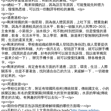
<p>我同學還做過便利店，和銷售員的兼職。</p>
<p>總結一下，剛來韓國的話，因為語言等原因，可能隻能先幹體力
活，慢慢熟悉後，可以找一些翻譯等輕松的兼職。</p>
<p></p>
<p>適應過程</p>
<p>剛來韓國的第一個星期，因為個人體質原因，上吐下瀉，體重急劇
下降。因為不適應較高的生活水平，飲食(一頓飯大約人民幣20~30元，
主食米飯，小菜很少，油水很少，吃不飽)特別想回傢。但是慢慢的適
應瞭，飲食，生活水平等。加上學習、兼職、旅遊來打發無聊的課外時
間，生活的還算充實。</p>
<p>剛來的時候，學校會組織給辦外國人登陸證(身份證),個人需要提供
學校需要的材料和錢。大約一個月左右，登陸證下來後，就可以辦手機
卡瞭。(我買的是合約機，好奇的同學可以留言告訴我，我以後單獨寫
一篇來介紹一下）。辦完手機卡後，就可以慢慢找兼職，辦各種會員
卡。</p>
<p>剛來的時候，肯定會有各方面的不適應，語言，環境，生活，人際
關系等，但是不要著急，找到適合自己的方法，來緩解一下，一切都會
好起來的。</p>
<p></p>
<p>周邊旅遊</p>
<p>學校位於龍仁市，附近有韓國民俗村(傳統韓屋，傳統國文化，小的
娛樂設施),有名的愛寶樂園(韓國最大的室外遊樂園)，水原的華城(傳統
歷史的古城)。有興趣的同學可以去玩一下~</p>
<p></p>
<p>期待你們留言告訴我想要瞭解韓國的哪些方面哦~~</p>
<p>手動比心！</p> 以上文章內容由<a href="
http://www.adidas-