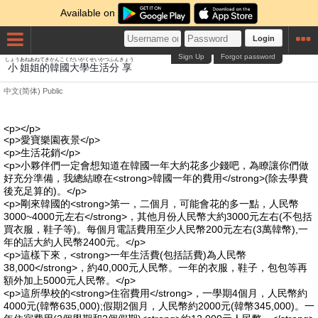
Available on
Login
Sign Up
Forgot password
しょう
あね
あね
てき
かんこく
だいがくせいかつ
ふん
きょう
小
姐
姐
的
韓國
大學生活
分
享
中文(简体)
Public
<p></p>
<p>愛寶樂園夜景</p>
<p>生活花銷</p>
<p>小夥伴們一定會想知道在韓國一年大約花多少錢吧，為瞭讓你們做
好充分準備，我總結瞭在<strong>韓國一年的費用</strong>(除去學費
後充足算的)。</p>
<p>剛來韓國的<strong>第一，二個月，可能會花的多一點，人民幣
3000~4000元左右</strong>，其他月份人民幣大約3000元左右(不包括
買衣服，鞋子等)。每個月電話費用至少人民幣200元左右(3萬韓幣),一
年的話大約人民幣2400元。</p>
<p>這樣下來，<strong>一年生活費(包括話費)為人民幣
38,000</strong>，約40,000元人民幣。一年的衣服，鞋子，包包等再
額外加上5000元人民幣。</p>
<p>這所學校的<strong>住宿費用</strong>，一學期4個月，人民幣約
4000元(韓幣635,000);假期2個月，人民幣約2000元(韓幣345,000)。一