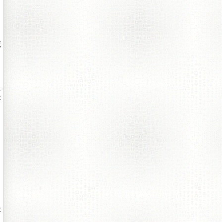
、
鷹
是
最
，
天