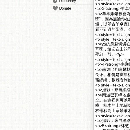
Dictionary
<p style="text-alig
Donate
<p>3<strong>羊
<p>羊卓雍錯被
墜”，因為無論你
錯，以即古羊卓雍
看不到邊的聖湖。</
<p style="text-alig
<p style="text-alig
<p>她的身軀蜿
耳墜，鑲嵌在山的
夢幻一般。</p>
<p style="text-alig
<p>4<strong>
<p>南迦巴瓦峰是
長矛。相傳是當年
霧繚繞，很難看到他
<p style="text-alig
<p>攝影：來自網絡
<p>南迦巴瓦峰
全。在這裡你可以
樟、楠木的山地闊
林帶和高山寒帶灌木
<p style="text-alig
<p>攝影：來自網絡
<p>5<strong>