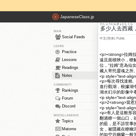
JapaneseClass.jp
たしょう
にん
きょ
にし
くら
多少
人
去
西
藏
MAIN
Social Feeds
中文(简体)
Public
LEARN
Practice
<p><strong
Lessons
遠且面積狹小，瞭
位，“拉姆”意為仙
Readings
藏人寄托靈魂之所。
Notes
<p style="text-alig
<p>每次尋找達
COMMUNITY
進行觀湖，根據湖
Rankings
湖水幻示的影像中看
<p style="text-alig
Forum
<p>2<strong>
Discord
<p style="text-alig
<p>有人是這般
MISCELLANEOUS
翻過瞭一個山口，
Topics
的藍，是不諳世事
Matome
女，被隱藏在瞭幽
的如空谷幽蘭一般等