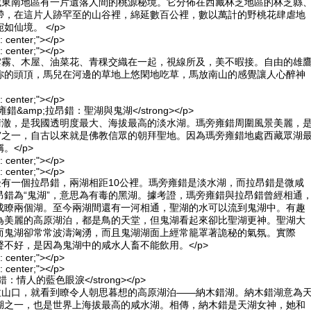
在藏東南地區有一片遺落人間的桃源秘境。它分佈在西藏林芝地區的林芝縣
帶，在這片人跡罕至的山谷裡，綿延數百公裡，數以萬計的野桃花肆虐地
如仙境。 </p>
n: center;"></p>
n: center;"></p>
、雲霧、木屋、油菜花、青稞交織在一起，視線所及，美不暇接。自由的雄
你的頭頂，馬兒在河邊的草地上悠閑地吃草，馬放南山的感覺讓人心醉神
n: center;"></p>
瑪旁雍錯&amp;拉昂錯：聖湖與鬼湖</strong></p>
綠清澈，是我國透明度最大、海拔最高的淡水湖。瑪旁雍錯周圍風景美麗，
湖”之一，自古以來就是佛教信眾的朝拜聖地。因為瑪旁雍錯地處西藏眾湖
。</p>
n: center;"></p>
n: center;"></p>
邊有一個拉昂錯，兩湖相距10公裡。瑪旁雍錯是淡水湖，而拉昂錯是微咸
昂錯為“鬼湖”，意思為有毒的黑湖。據考證，瑪旁雍錯與拉昂錯曾經相通
成瞭兩個湖。至今兩湖間還有一河相通，聖湖的水可以流到鬼湖中。有趣
為美麗的高原湖泊，都是鳥的天堂，但鬼湖看起來卻比聖湖更神。聖湖大
而鬼湖卻常常波濤洶湧，而且鬼湖湖面上經常籠罩著詭秘的氣氛。實際
不好，是因為鬼湖中的咸水人畜不能飲用。</p>
n: center;"></p>
n: center;"></p>
納木錯：情人的藍色眼淚</strong></p>
古拉山口，就看到瞭令人朝思暮想的高原湖泊——納木錯湖。納木錯湖意為
湖之一，也是世界上海拔最高的咸水湖。相傳，納木錯是天湖女神，她和