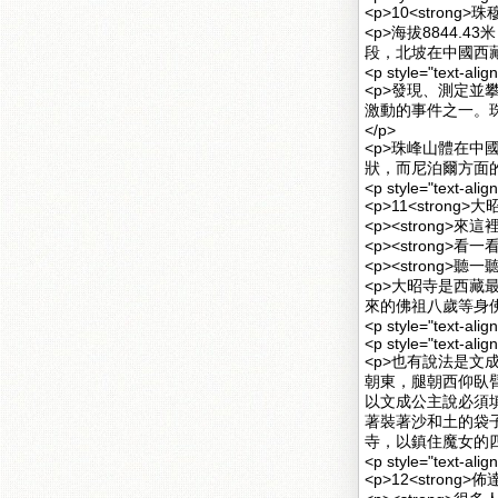
<p>10<strong
<p>海拔8844.
段，北坡在中國西藏
<p style="text-alig
<p>發現、測定
激動的事件之一。
</p>
<p>珠峰山體在
狀，而尼泊爾方面
<p style="text-alig
<p>11<strong
<p><strong>來這裡
<p><strong>看
<p><strong>聽一
<p>大昭寺是西
來的佛祖八歲等身佛
<p style="text-alig
<p style="text-alig
<p>也有說法是
朝東，腿朝西仰臥
以文成公主說必須
著裝著沙和土的袋
寺，以鎮住魔女的四
<p style="text-alig
<p>12<strong>