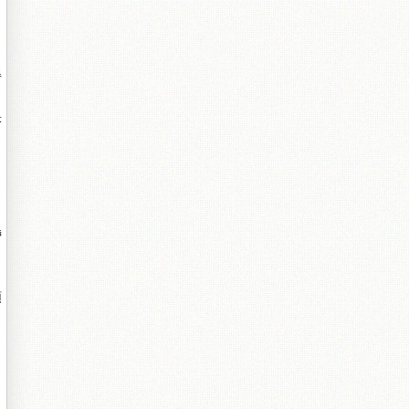
得
塔
帶
頭