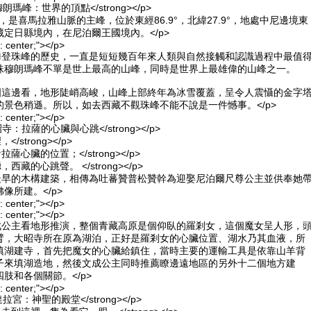
>珠穆朗瑪峰：世界的頂點</strong></p>
43米，是喜馬拉雅山脈的主峰，位於東經86.9°，北緯27.9°，地處中尼邊境東
定日縣境內，在尼泊爾王國境內。</p>
n: center;"></p>
並攀登珠峰的歷史，一直是短短幾百年來人類與自然接觸和認識過程中最值
珠穆朗瑪峰不單是世上最高的山峰，同時是世界上最雄偉的山峰之一。
中國這邊看，地形陡峭高峻，山峰上部終年為冰雪覆蓋，呈令人震懾的金字
的景色稍遜。所以，如去西藏不觀珠峰不能不說是一件憾事。</p>
n: center;"></p>
>大昭寺：拉薩的心臟與心跳</strong></p>
，</strong></p>
一看拉薩心臟的位置；</strong></p>
聽，西藏的心跳聲。 </strong></p>
藏最早的木構建築，相傳為吐蕃贊普松贊幹為迎娶尼泊爾尺尊公主並供奉她
像所建。</p>
n: center;"></p>
n: center;"></p>
文成公主看地形推演，整個青藏高原是個仰臥的羅剎女，這個魔女呈人形，
臂，大昭寺所在原為湖泊，正好是羅剎女的心臟位置、湖水乃其血液，所
填湖建寺，首先把魔女的心臟給鎮住，當時主要的運輸工具是依靠山羊背
子來填湖造地，然後文成公主同時推薦瞭邊遠地區的另外十二個地方建
肢和各個關節。</p>
n: center;"></p>
佈達拉宮：神聖的殿堂</strong></p>