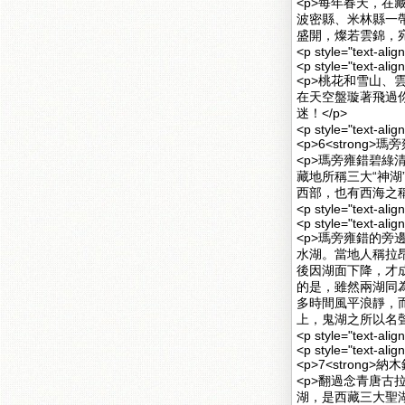
<p>每年春天，
波密縣、米林縣一
盛開，燦若雲錦，宛
<p style="text-alig
<p style="text-alig
<p>桃花和雪山
在天空盤璇著飛過
迷！</p>
<p style="text-alig
<p>6<strong>
<p>瑪旁雍錯碧
藏地所稱三大“神
西部，也有西海之稱
<p style="text-alig
<p style="text-alig
<p>瑪旁雍錯的旁
水湖。當地人稱拉
後因湖面下降，才
的是，雖然兩湖同
多時間風平浪靜，
上，鬼湖之所以名聲
<p style="text-alig
<p style="text-alig
<p>7<strong>
<p>翻過念青唐
湖，是西藏三大聖