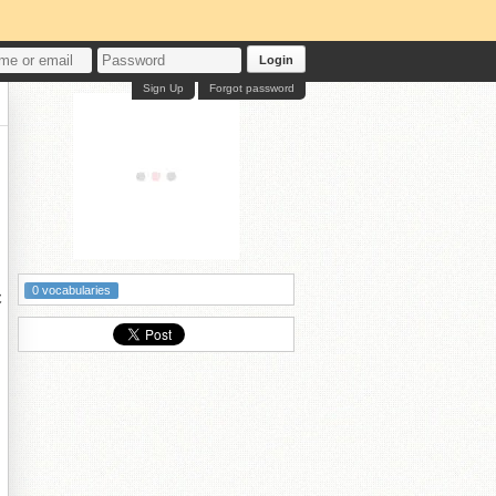
Login
Sign Up
Forgot password
0 vocabularies
後