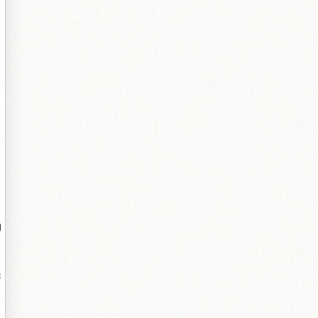
。
的
鮮