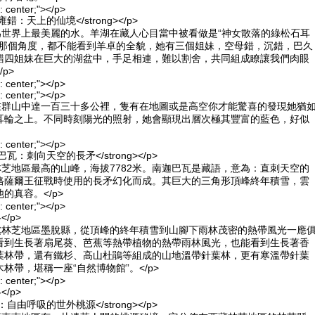
n: center;"></p>
卓雍錯：天上的仙境</strong></p>
譽為世界上最美麗的水。羊湖在藏人心目當中被看做是“神女散落的綠松石耳
在那個角度，都不能看到羊卓的全貌，她有三個姐妹，空母錯，沉錯，巴久
錯四姐妹在巨大的湖盆中，手足相連，難以割舍，共同組成瞭讓我們肉眼
p>
n: center;"></p>
n: center;"></p>
蜒在群山中達一百三十多公裡，隻有在地圖或是高空你才能驚喜的發現她猶
耳輪之上。不同時刻陽光的照射，她會顯現出層次極其豐富的藍色，好似
n: center;"></p>
南迦巴瓦：刺向天空的長矛</strong></p>
林芝地區最高的山峰，海拔7782米。南迦巴瓦是藏語，意為：直刺天空的
格薩爾王征戰時使用的長矛幻化而成。其巨大的三角形頂峰終年積雪，雲
的真容。</p>
n: center;"></p>
</p>
地處林芝地區墨脫縣，從頂峰的終年積雪到山腳下雨林茂密的熱帶風光一應
看到生長著扇尾葵、芭蕉等熱帶植物的熱帶雨林風光，也能看到生長著香
葉林帶，還有鐵杉、高山杜鵑等組成的山地溫帶針葉林，更有寒溫帶針葉
林帶，堪稱一座“自然博物館”。</p>
n: center;"></p>
</p>
林芝：自由呼吸的世外桃源</strong></p>