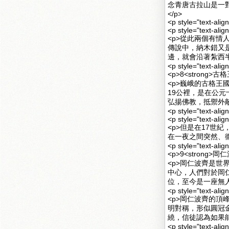
念青唐古拉山是一
</p>
<p style="text-alig
<p style="text-alig
<p>從此兩個有
傳說中，納木錯又
邊，就會沿著紮西半
<p style="text-alig
<p>8<strong>
<p>巍峨的古格
19公裡，是在公元
弘揚佛教，抵禦外敵
<p style="text-alig
<p style="text-alig
<p>但是在17世
在一夜之間突然、徹
<p style="text-alig
<p>9<strong>岡
<p>岡仁波齊是
中心，人們對於岡
位，至今是一座無人
<p style="text-alig
<p>岡仁波齊的
明對稱，形似圓冠
繞，信徒認為如果能
<p style="text-alig