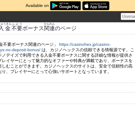
Available on
にゅうきん
ふよう
かんれん
入金
不要
ボーナス
関連
のページ
入金不要ボーナス関連のページ」
https://casinohex.jp/casino-
ys-no-deposit-bonus/
は、カジノヘックスの信頼できる情報源です。こ
ジノデイズで利用できる入金不要ボーナスに関する詳細な情報が提供さ
プレイヤーにとって魅力的なオファーや特典が満載であり、ボーナスを
楽しむことができます。カジノヘックスのサイトは、安全で信頼性の高
おり、プレイヤーにとって心強いサポートとなっています。