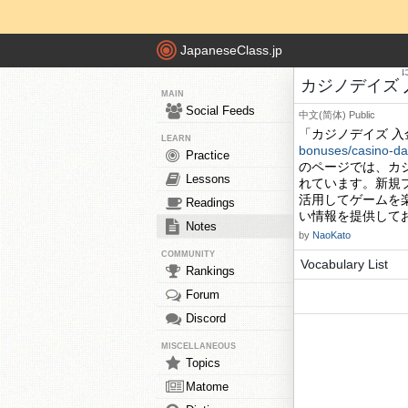
JapaneseClass.jp
カジノデイズ
MAIN
Social Feeds
中文(简体)
Public
「カジノデイズ 
LEARN
bonuses/casino-da
Practice
のページでは、カ
Lessons
れています。新規
活用してゲームを
Readings
い情報を提供して
Notes
by
NaoKato
COMMUNITY
Vocabulary List
Rankings
Forum
Discord
MISCELLANEOUS
Topics
Matome