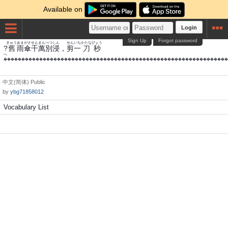
Available on
Login
Sign Up
Forgot password
きゅう
あまがさ
せんまん
べつ
しん
せん
いち
かたな
びょう
?
舊
雨傘
千萬
別
浸
，
剪
一
刀
秒
���������������������������������������������������������������
中文(简体)
Public
by
ybg71858012
Vocabulary List