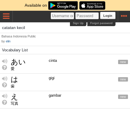
Available on
Login
Sign Up
Forgot password
catatan kecil
Bahasa Indonesia
Public
by
elin
Vocabulary List
あい
cinta
new
愛
は
gigi
new
歯
え
gambar
new
写真