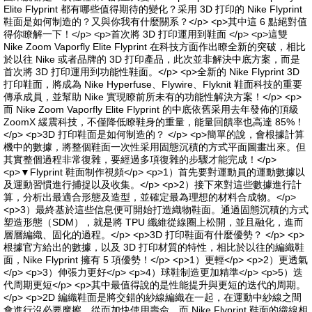
Elite Flyprint 都有哪些值得期待的變化？采用 3D 打印的 Nike Flyprint
鞋面是如何制造的？又與你我有什麼關系？</p> <p>其中這 6 點絕對值
得你瞭解一下！</p> <p>首次將 3D 打印運用到鞋面 </p> <p>這雙
Nike Zoom Vaporfly Elite Flyprint 在科技方面作出瞭全新的突破，相比
於以往 Nike 或者品牌的 3D 打印產品，此次並非解決中底方案，而是
首次將 3D 打印運用到功能性鞋面。</p> <p>全新的 Nike Flyprint 3D
打印鞋面，將成為 Nike Hyperfuse、Flywire、Flyknit 鞋面科技的重要
傳承成員，並幫助 Nike 實現瞭前所未有的功能性解決方案！</p> <p>
而 Nike Zoom Vaporfly Elite Flyprint 的中底依舊采用去年發佈的頂級
ZoomX 緩震科技，不僅降低瞭鞋身的重量，能量回饋率也高達 85%！
</p> <p>3D 打印鞋面是如何制造的？ </p> <p>簡單的說，會根據計算
機中的數據，將整個鞋面一次性采用固態沉積的方式平面圖畫出來。但
其實整個過程非常復雜，要經過多項復雜的步驟才能完成！</p>
<p>▼Flyprint 鞋面制作視頻</p> <p>1）首先要對運動員的運動數據以
及運動習慣進行捕捉以及收集。</p> <p>2）接下來對這些數據進行計
算，分析出最適合形態及造型，並確定最為理想的材料合成物。</p>
<p>3）最終基於這些信息便可開始打造織物鞋面。通過固態沉積的方式
塑造形態（SDM），就是將 TPU 纖維從線圈上松開，並且融化，進而
層層編織、固化的過程。</p> <p>3D 打印鞋面有什麼優勢？ </p> <p>
根據官方給出的數據，以及 3D 打印材質的特性，相比於以往的編織鞋
面，Nike Flyprint 擁有 5 項優勢！</p> <p>1）更輕</p> <p>2）更透氣
</p> <p>3）伸張力更好</p> <p>4）球鞋制造更加精準</p> <p>5）迭
代周期更短</p> <p>其中最值得說的是性能提升與更短的迭代的周期。
</p> <p>2D 編織鞋面是將交錯的紗線編織在一起，在運動中紗線之間
會進行沒必要摩擦，從而加快使用壽命。而 Nike Flyprint 鞋面的織線相