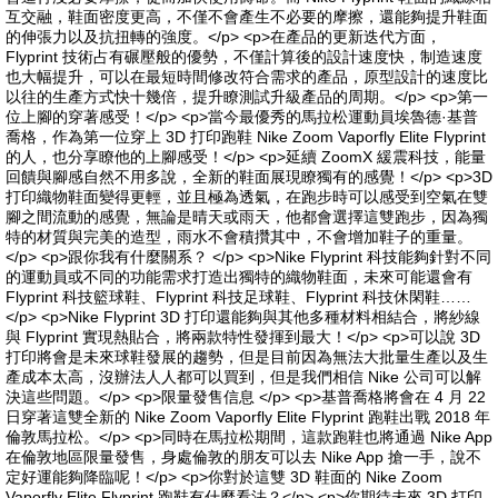
互交融，鞋面密度更高，不僅不會產生不必要的摩擦，還能夠提升鞋面
的伸張力以及抗扭轉的強度。</p> <p>在產品的更新迭代方面，
Flyprint 技術占有碾壓般的優勢，不僅計算後的設計速度快，制造速度
也大幅提升，可以在最短時間修改符合需求的產品，原型設計的速度比
以往的生產方式快十幾倍，提升瞭測試升級產品的周期。</p> <p>第一
位上腳的穿著感受！</p> <p>當今最優秀的馬拉松運動員埃魯德·基普
喬格，作為第一位穿上 3D 打印跑鞋 Nike Zoom Vaporfly Elite Flyprint
的人，也分享瞭他的上腳感受！</p> <p>延續 ZoomX 緩震科技，能量
回饋與腳感自然不用多說，全新的鞋面展現瞭獨有的感覺！</p> <p>3D
打印織物鞋面變得更輕，並且極為透氣，在跑步時可以感受到空氣在雙
腳之間流動的感覺，無論是晴天或雨天，他都會選擇這雙跑步，因為獨
特的材質與完美的造型，雨水不會積攢其中，不會增加鞋子的重量。
</p> <p>跟你我有什麼關系？ </p> <p>Nike Flyprint 科技能夠針對不同
的運動員或不同的功能需求打造出獨特的織物鞋面，未來可能還會有
Flyprint 科技籃球鞋、Flyprint 科技足球鞋、Flyprint 科技休閑鞋……
</p> <p>Nike Flyprint 3D 打印還能夠與其他多種材料相結合，將紗線
與 Flyprint 實現熱貼合，將兩款特性發揮到最大！</p> <p>可以說 3D
打印將會是未來球鞋發展的趨勢，但是目前因為無法大批量生產以及生
產成本太高，沒辦法人人都可以買到，但是我們相信 Nike 公司可以解
決這些問題。</p> <p>限量發售信息 </p> <p>基普喬格將會在 4 月 22
日穿著這雙全新的 Nike Zoom Vaporfly Elite Flyprint 跑鞋出戰 2018 年
倫敦馬拉松。</p> <p>同時在馬拉松期間，這款跑鞋也將通過 Nike App
在倫敦地區限量發售，身處倫敦的朋友可以去 Nike App 搶一手，說不
定好運能夠降臨呢！</p> <p>你對於這雙 3D 鞋面的 Nike Zoom
Vaporfly Elite Flyprint 跑鞋有什麼看法？</p> <p>你期待未來 3D 打印