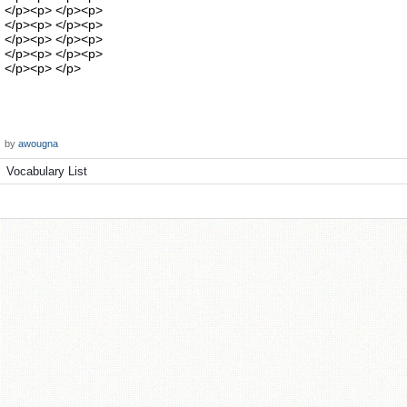
</p><p> </p><p>
</p><p> </p><p>
</p><p> </p><p>
</p><p> </p><p>
</p><p> </p>
by
awougna
Vocabulary List