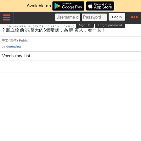
Available on
Login
Sign Up
Forgot password
のう
けっせん
ぜんちょう
とう
てん
てき
こ
あんごう
ため
りょう
き
にん
かん
いちがん
?
腦
血栓
前兆
當
天
的
6
個
暗號
，
為
瞭
黄
人
，
看
一眼
！
中文(简体)
Public
by
duanwlag
Vocabulary List